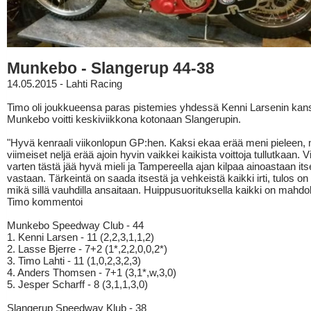
Munkebo - Slangerup 44-38
14.05.2015 - Lahti Racing
Timo oli joukkueensa paras pistemies yhdessä Kenni Larsenin kan
Munkebo voitti keskiviikkona kotonaan Slangerupin.
"Hyvä kenraali viikonlopun GP:hen. Kaksi ekaa erää meni pieleen, 
viimeiset neljä erää ajoin hyvin vaikkei kaikista voittoja tullutkaan. 
varten tästä jää hyvä mieli ja Tampereella ajan kilpaa ainoastaan its
vastaan. Tärkeintä on saada itsestä ja vehkeistä kaikki irti, tulos on 
mikä sillä vauhdilla ansaitaan. Huippusuorituksella kaikki on mahdoll
Timo kommentoi
Munkebo Speedway Club - 44
1. Kenni Larsen - 11 (2,2,3,1,1,2)
2. Lasse Bjerre - 7+2 (1*,2,2,0,0,2*)
3. Timo Lahti - 11 (1,0,2,3,2,3)
4. Anders Thomsen - 7+1 (3,1*,w,3,0)
5. Jesper Scharff - 8 (3,1,1,3,0)
Slangerup Speedway Klub - 38