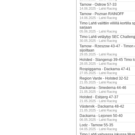
Tarnow - Ostrow 57-33
14.06.2025 - Lahti Racing
Tarnow - Poznan RAINOFF
14.06.2025 - Lahti Racing
Timo Lahti valittiin villillä kortil
sarjaan
05.06.2025 - Lahti Racing
Timo Lahti vetäytyy SEC Challen
30.05.2025 - Lahti Racing
Tarnow - Rzeszow 43-47 - Timon 
sijoiltaan
29.05.2025 - Lahti Racing
Holsted - Slangerup 39-45 Timo l
28.05.2025 - Lahti Racing
Rospiggarna - Dackarna 47-41
27.05.2025 - Lahti Racing
Region Varde - Holsted 32-52
21.05.2025 - Lahti Racing
Dackarna - Smederna 44-46
21.05.2025 - Lahti Racing
Holsted - Esbjerg 47-37
21.05.2025 - Lahti Racing
Västervik - Dackarna 48-42
21.05.2025 - Lahti Racing
Dackarna - Lejonen 50-40
06.05.2025 - Lahti Racing
Lodz - Tarnow 55-35
04.05.2025 - Lahti Racing
Timo Lahti vahvassa iskussa Mur