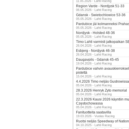
11.05.2026 - Lahti Racing
Region Varde - Nordjysk 51-33
06.05.2026 - Lahti Racing
Gdansk - Swietochlowice 53-36
05.05.2026 - Lahti Racing
Pardubice jäi kolmanneksi Praha
05.05.2026 - Lahti Racing
Nordjysk - Holsted 48-36
05.05.2026 - Lahti Racing
Timo Lahti varmisti jatkopaikan 
26.04.2026 - Lahti Racing
Esbjerg - Nordjysk 46-38
26.04.2026 - Lahti Racing
Daugavpils - Gdansk 45-45
19.04.2026 - Lahti Racing
Pardubice vahvin avauskierroksel
pistettä
15.04.2026 - Lahti Racing
4.4.2026 Timo neljäs Gustrowissa
05.04.2026 - Lahti Racing
28.3.2026 Henryk Zyto memorial
05.04.2026 - Lahti Racing
22.3.2026 Kausi 2026 käyntiin mui
Częstochowassa
05.04.2026 - Lahti Racing
Fanituotteita saatavilla
19.03.2026 - Vuolas Racing
Ruotsi neljäs Speedway of Nation
04.10.2025 - Lahti Racing