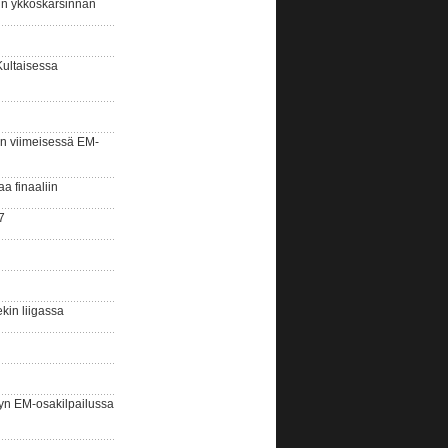
sin ykköskarsinnan
Kultaisessa
n viimeisessä EM-
aa finaaliin
7
kin liigassa
yn EM-osakilpailussa