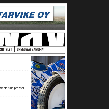
nmestaruus pronssi