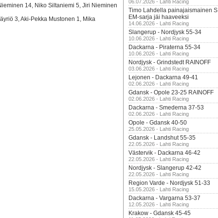
06.07.2026 - Lahti Racing
eminen 14, Niko Siltaniemi 5, Jiri Nieminen
Timo Lahdella painajaismainen
EM-sarja jäi haaveeksi
Säyriö 3, Aki-Pekka Mustonen 1, Mika
14.06.2026 - Lahti Racing
Slangerup - Nordjysk 55-34
10.06.2026 - Lahti Racing
Dackarna - Piraterna 55-34
10.06.2026 - Lahti Racing
Nordjysk - Grindstedt RAINOFF
03.06.2026 - Lahti Racing
Lejonen - Dackarna 49-41
02.06.2026 - Lahti Racing
Gdansk - Opole 23-25 RAINOFF
02.06.2026 - Lahti Racing
Dackarna - Smederna 37-53
02.06.2026 - Lahti Racing
Opole - Gdansk 40-50
25.05.2026 - Lahti Racing
Gdansk - Landshut 55-35
22.05.2026 - Lahti Racing
Västervik - Dackarna 46-42
22.05.2026 - Lahti Racing
Nordjysk - Slangerup 42-42
22.05.2026 - Lahti Racing
Region Varde - Nordjysk 51-33
15.05.2026 - Lahti Racing
Dackarna - Vargarna 53-37
12.05.2026 - Lahti Racing
Krakow - Gdansk 45-45