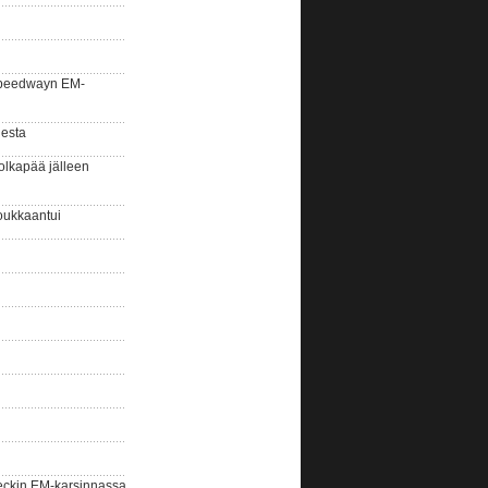
la speedwayn EM-
gesta
olkapää jälleen
oukkaantui
eckin EM-karsinnassa