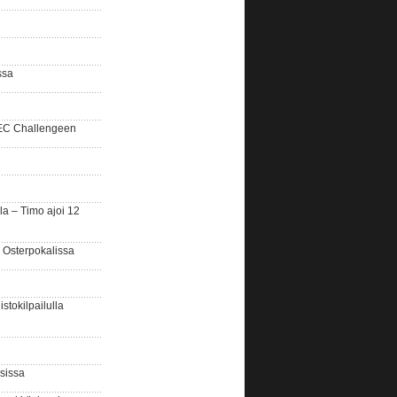
ssa
SEC Challengeen
la – Timo ajoi 12
 Osterpokalissa
stokilpailulla
sissa