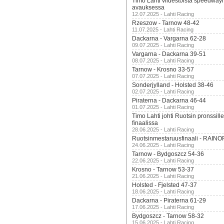
Timo Lahti viidestoista speedway
avauksessa
12.07.2025 - Lahti Racing
Rzeszow - Tarnow 48-42
11.07.2025 - Lahti Racing
Dackarna - Vargarna 62-28
09.07.2025 - Lahti Racing
Vargarna - Dackarna 39-51
08.07.2025 - Lahti Racing
Tarnow - Krosno 33-57
07.07.2025 - Lahti Racing
Sonderjylland - Holsted 38-46
02.07.2025 - Lahti Racing
Piraterna - Dackarna 46-44
01.07.2025 - Lahti Racing
Timo Lahti johti Ruotsin pronssi
finaalissa
28.06.2025 - Lahti Racing
Ruotsinmestaruusfinaali - RAINO
24.06.2025 - Lahti Racing
Tarnow - Bydgoszcz 54-36
22.06.2025 - Lahti Racing
Krosno - Tarnow 53-37
21.06.2025 - Lahti Racing
Holsted - Fjelsted 47-37
18.06.2025 - Lahti Racing
Dackarna - Piraterna 61-29
17.06.2025 - Lahti Racing
Bydgoszcz - Tarnow 58-32
15.06.2025 - Lahti Racing