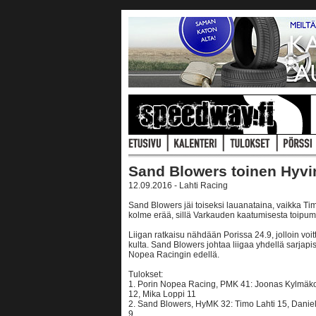
Sand Blowers toinen Hyvi
12.09.2016 - Lahti Racing
Sand Blowers jäi toiseksi lauanataina, vaikka Ti
kolme erää, sillä Varkauden kaatumisesta toipum
Liigan ratkaisu nähdään Porissa 24.9, jolloin voit
kulta. Sand Blowers johtaa liigaa yhdellä sarjapist
Nopea Racingin edellä.
Tulokset:
1. Porin Nopea Racing, PMK 41: Joonas Kylmäko
12, Mika Loppi 11
2. Sand Blowers, HyMK 32: Timo Lahti 15, Danie
9