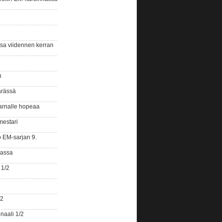
ssa viidennen kerran
n
ärässä
arnalle hopeaa
mestari
o EM-sarjan 9.
gassa
 1/2
/2
naali 1/2