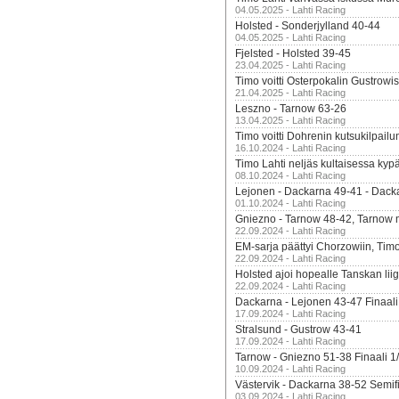
04.05.2025 - Lahti Racing
Holsted - Sonderjylland 40-44
04.05.2025 - Lahti Racing
Fjelsted - Holsted 39-45
23.04.2025 - Lahti Racing
Timo voitti Osterpokalin Gustrowi
21.04.2025 - Lahti Racing
Leszno - Tarnow 63-26
13.04.2025 - Lahti Racing
Timo voitti Dohrenin kutsukilpailu
16.10.2024 - Lahti Racing
Timo Lahti neljäs kultaisessa kyp
08.10.2024 - Lahti Racing
Lejonen - Dackarna 49-41 - Dack
01.10.2024 - Lahti Racing
Gniezno - Tarnow 48-42, Tarnow 
22.09.2024 - Lahti Racing
EM-sarja päättyi Chorzowiin, Tim
22.09.2024 - Lahti Racing
Holsted ajoi hopealle Tanskan lii
22.09.2024 - Lahti Racing
Dackarna - Lejonen 43-47 Finaali
17.09.2024 - Lahti Racing
Stralsund - Gustrow 43-41
17.09.2024 - Lahti Racing
Tarnow - Gniezno 51-38 Finaali 1
10.09.2024 - Lahti Racing
Västervik - Dackarna 38-52 Semifi
03.09.2024 - Lahti Racing