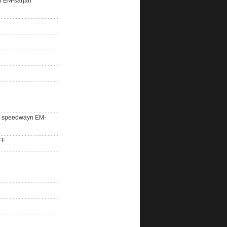
n EM-sarjan
lle speedwayn EM-
FF