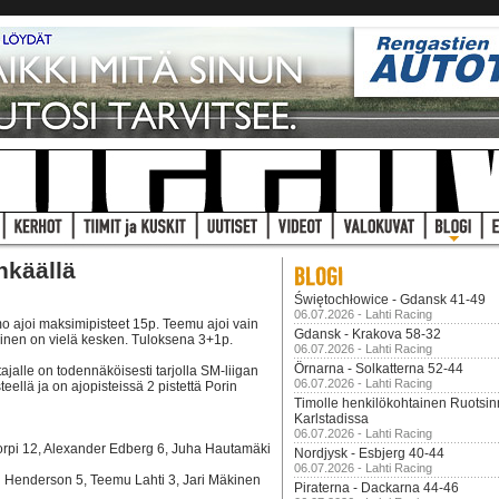
nkäällä
Świętochłowice - Gdansk 41-49
06.07.2026 - Lahti Racing
mo ajoi maksimipisteet 15p. Teemu ajoi vain
Gdansk - Krakova 58-32
inen on vielä kesken. Tuloksena 3+1p.
06.07.2026 - Lahti Racing
Örnarna - Solkatterna 52-44
tajalle on todennäköisesti tarjolla SM-liigan
06.07.2026 - Lahti Racing
eellä ja on ajopisteissä 2 pistettä Porin
Timolle henkilökohtainen Ruotsi
Karlstadissa
06.07.2026 - Lahti Racing
rpi 12, Alexander Edberg 6, Juha Hautamäki
Nordjysk - Esbjerg 40-44
06.07.2026 - Lahti Racing
l Henderson 5, Teemu Lahti 3, Jari Mäkinen
Piraterna - Dackarna 44-46