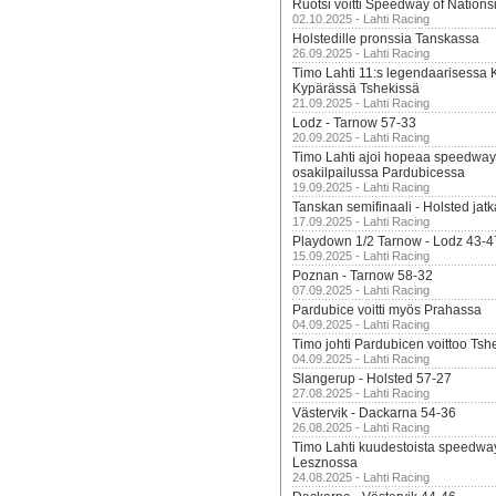
Ruotsi voitti Speedway of Nation
02.10.2025 - Lahti Racing
Holstedille pronssia Tanskassa
26.09.2025 - Lahti Racing
Timo Lahti 11:s legendaarisessa 
Kypärässä Tshekissä
21.09.2025 - Lahti Racing
Lodz - Tarnow 57-33
20.09.2025 - Lahti Racing
Timo Lahti ajoi hopeaa speedway
osakilpailussa Pardubicessa
19.09.2025 - Lahti Racing
Tanskan semifinaali - Holsted jatk
17.09.2025 - Lahti Racing
Playdown 1/2 Tarnow - Lodz 43-4
15.09.2025 - Lahti Racing
Poznan - Tarnow 58-32
07.09.2025 - Lahti Racing
Pardubice voitti myös Prahassa
04.09.2025 - Lahti Racing
Timo johti Pardubicen voittoo Tshe
04.09.2025 - Lahti Racing
Slangerup - Holsted 57-27
27.08.2025 - Lahti Racing
Västervik - Dackarna 54-36
26.08.2025 - Lahti Racing
Timo Lahti kuudestoista speedwa
Lesznossa
24.08.2025 - Lahti Racing