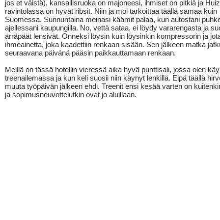
jos et väistä), kansallisruoka on majoneesi, ihmiset on pitkiä ja Hu
ravintolassa on hyvät ribsit. Niin ja moi tarkoittaa täällä samaa kuin
Suomessa. Sunnuntaina meinasi käämit palaa, kun autostani puhk
ajellessani kaupungilla. No, vettä sataa, ei löydy vararengasta ja s
ärräpäät lensivät. Onneksi löysin kuin löysinkin kompressorin ja jot
ihmeainetta, joka kaadettiin renkaan sisään. Sen jälkeen matka jatku
seuraavana päivänä pääsin paikkauttamaan renkaan.
Meillä on tässä hotellin vieressä aika hyvä punttisali, jossa olen kä
treenailemassa ja kun keli suosii niin käynyt lenkillä. Eipä täällä hirv
muuta työpäivän jälkeen ehdi. Treenit ensi kesää varten on kuitenkin
ja sopimusneuvottelutkin ovat jo aluillaan.