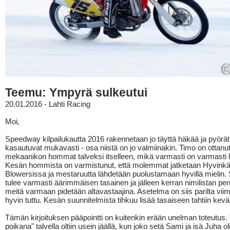
Teemu: Ympyrä sulkeutui
20.01.2016 - Lahti Racing
Moi,
Speedway kilpailukautta 2016 rakennetaan jo täyttä häkää ja pyörät
kasautuvat mukavasti - osa niistä on jo valmiinakin. Timo on ottanu
mekaanikon hommat talveksi itselleen, mikä varmasti on varmasti h
Kesän hommista on varmistunut, että molemmat jatketaan Hyvinkä
Blowersissa ja mestaruutta lähdetään puolustamaan hyvillä mielin. 
tulee varmasti äärimmäisen tasainen ja jälleen kerran nimilistan per
meitä varmaan pidetään altavastaajina. Asetelma on siis parilta vii
hyvin tuttu. Kesän suunnitelmista tihkuu lisää tasaiseen tahtiin kev
Tämän kirjoituksen pääpointti on kuitenkin erään unelman toteutus.
poikana" talvella oltiin usein jäällä, kun joko setä Sami ja isä Juha ol