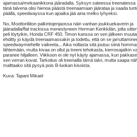
ajamassa/mekaanikkona jääradalla. Syksyn sateessa treenatessa m
tänä talvena olisi hienoa päästä treenaamaan jäärataa ja saada tun
päällä, speedwayssa kun ajoaika jää aina melko lyhyeksi.
No, Moottoriliiton palkintojenjaossa näin vanhan joukkuekaverin ja
jääradalla/flat trackissa menestyneen Herman Kenkkilän, jolta sitte
peli löytyikin, Honda CRF 450. Timon kanssa on sen jälkeen muut
ehditty jo käydä treenaamassakin ja todettu, että on se jarruttamine
speedwaymiehelle vaikeeta... Aika nollasta sitä joutuu siinä homm
lähtemään, mutta kivaa on ollut ja treeni tehokasta, kierrosajatkin 
paranee hiljalleen. Viikkoon ei ole nyt käyty ajamassa, kun pakkaset
sen verran kovat. Tarkoitus oli treenailla tämä talvi, mutta saapa nä
malttaako sitä pysyä pois B-luokan kisoista.
Kuva: Tapani Mikael