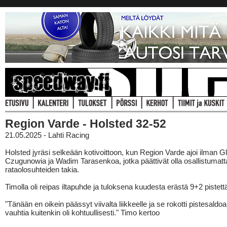
Region Varde - Holsted 32-52
21.05.2025 - Lahti Racing
Holsted jyräsi selkeään kotivoittoon, kun Region Varde ajoi ilman G
Czugunowia ja Wadim Tarasenkoa, jotka päättivät olla osallistumatt
rataolosuhteiden takia.
Timolla oli reipas iltapuhde ja tuloksena kuudesta erästä 9+2 pistett
"Tänään en oikein päässyt viivalta liikkeelle ja se rokotti pistesaldo
vauhtia kuitenkin oli kohtuullisesti." Timo kertoo