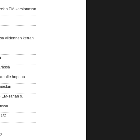
eckin EM-karsinnassa
ssa viidennen kerran
n
ärässä
arnalle hopeaa
mestari
o EM-sarjan 9.
gassa
 1/2
/2