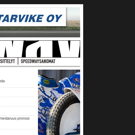
ista
nmestaruus pronssi