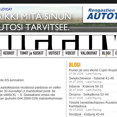
Ruotsi jäi ulos World Cupin finaal
07.08.2026 - Lahti Racing
Świętochłowice - Gdansk 41-49
aita NS-tunnuksin.
06.07.2026 - Lahti Racing
Gdansk - Krakova 58-32
a. Laadukkaassa mustassa paidassa on valko-
06.07.2026 - Lahti Racing
 30 euroa/kpl (+ mahdolliset posti- tai
Örnarna - Solkatterna 52-44
koja välillä XL – S. Saadaksesi omasi ota
06.07.2026 - Lahti Racing
paan (puhelin 044 2668 029) mahdollisimman
Timolle henkilökohtainen Ruotsi
Karlstadissa
06.07.2026 - Lahti Racing
Nordjysk - Esbjerg 40-44