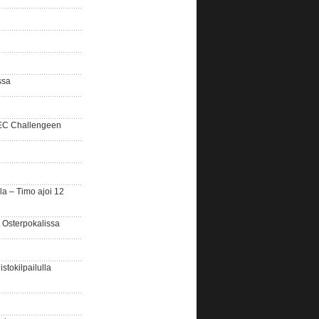
ssa
SEC Challengeen
la – Timo ajoi 12
 Osterpokalissa
stokilpailulla