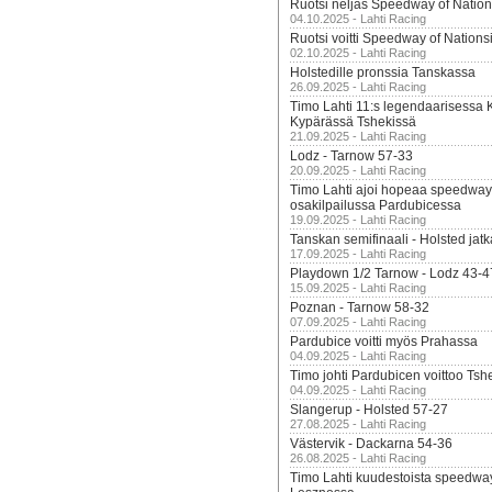
Ruotsi neljäs Speedway of Nation
04.10.2025 - Lahti Racing
Ruotsi voitti Speedway of Nation
02.10.2025 - Lahti Racing
Holstedille pronssia Tanskassa
26.09.2025 - Lahti Racing
Timo Lahti 11:s legendaarisessa 
Kypärässä Tshekissä
21.09.2025 - Lahti Racing
Lodz - Tarnow 57-33
20.09.2025 - Lahti Racing
Timo Lahti ajoi hopeaa speedway
osakilpailussa Pardubicessa
19.09.2025 - Lahti Racing
Tanskan semifinaali - Holsted jatk
17.09.2025 - Lahti Racing
Playdown 1/2 Tarnow - Lodz 43-4
15.09.2025 - Lahti Racing
Poznan - Tarnow 58-32
07.09.2025 - Lahti Racing
Pardubice voitti myös Prahassa
04.09.2025 - Lahti Racing
Timo johti Pardubicen voittoo Tshe
04.09.2025 - Lahti Racing
Slangerup - Holsted 57-27
27.08.2025 - Lahti Racing
Västervik - Dackarna 54-36
26.08.2025 - Lahti Racing
Timo Lahti kuudestoista speedwa