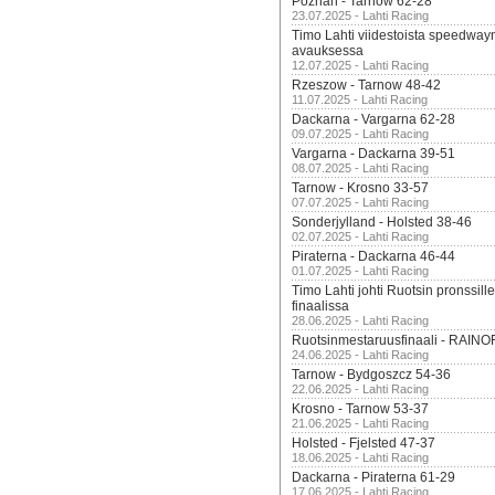
Poznan - Tarnow 62-28
23.07.2025 - Lahti Racing
Timo Lahti viidestoista speedway
avauksessa
12.07.2025 - Lahti Racing
Rzeszow - Tarnow 48-42
11.07.2025 - Lahti Racing
Dackarna - Vargarna 62-28
09.07.2025 - Lahti Racing
Vargarna - Dackarna 39-51
08.07.2025 - Lahti Racing
Tarnow - Krosno 33-57
07.07.2025 - Lahti Racing
Sonderjylland - Holsted 38-46
02.07.2025 - Lahti Racing
Piraterna - Dackarna 46-44
01.07.2025 - Lahti Racing
Timo Lahti johti Ruotsin pronssi
finaalissa
28.06.2025 - Lahti Racing
Ruotsinmestaruusfinaali - RAINO
24.06.2025 - Lahti Racing
Tarnow - Bydgoszcz 54-36
22.06.2025 - Lahti Racing
Krosno - Tarnow 53-37
21.06.2025 - Lahti Racing
Holsted - Fjelsted 47-37
18.06.2025 - Lahti Racing
Dackarna - Piraterna 61-29
17.06.2025 - Lahti Racing