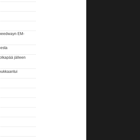
la speedwayn EM-
gesta
olkapää jälleen
oukkaantui