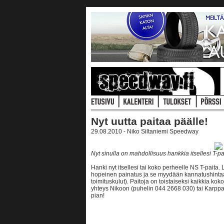
Nyt uutta paitaa päälle!
29.08.2010 - Niko Siltaniemi Speedway
Nyt sinulla on mahdollisuus hankkia itsellesi T-p
Hanki nyt itsellesi tai koko perheelle NS T-pait
hopeinen painatus ja se myydään kannatushintaan
toimituskulut). Paitoja on toistaiseksi kaikkia ko
yhteys Nikoon (puhelin 044 2668 030) tai Karp
pian!