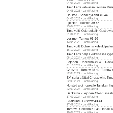
04.05.2025 - Lahti Racing
Timo Lahti vahvassa iskussa Mur
04.05.2025 - Lahti Racing
Holsted - Sonderjylland 40-44
04.05.2025 - Lahti Racing
Fjelsted - Holsted 39-45
23.04.2025 - Lahti Racing
Timo voitti Osterpokalin Gustrowi
21.04.2025 - Lahti Racing
Leszno - Tarnow 63-26
13.04.2025 - Lahti Racing
Timo voitti Dohrenin kutsukilpailu
16.10.2024 - Lahti Racing
Timo Lahti neljäs kultaisessa kyp
08.10.2024 - Lahti Racing
Lejonen - Dackarna 49-41 - Dack
01.10.2024 - Lahti Racing
Gniezno - Tarnow 48-42, Tarnow 
22.09.2024 - Lahti Racing
EM-sarja päättyi Chorzowiin, Tim
22.09.2024 - Lahti Racing
Holsted ajoi hopealle Tanskan lii
22.09.2024 - Lahti Racing
Dackarna - Lejonen 43-47 Finaali
17.09.2024 - Lahti Racing
Stralsund - Gustrow 43-41
17.09.2024 - Lahti Racing
Tarnow - Gniezno 51-38 Finaali 1
10.09.2024 - Lahti Racing