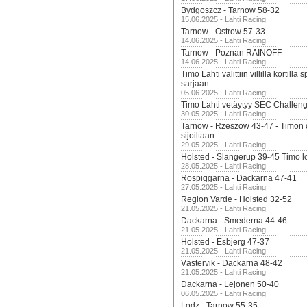
Bydgoszcz - Tarnow 58-32
15.06.2025 - Lahti Racing
Tarnow - Ostrow 57-33
14.06.2025 - Lahti Racing
Tarnow - Poznan RAINOFF
14.06.2025 - Lahti Racing
Timo Lahti valittiin villillä kortil
sarjaan
05.06.2025 - Lahti Racing
Timo Lahti vetäytyy SEC Challen
30.05.2025 - Lahti Racing
Tarnow - Rzeszow 43-47 - Timon 
sijoiltaan
29.05.2025 - Lahti Racing
Holsted - Slangerup 39-45 Timo l
28.05.2025 - Lahti Racing
Rospiggarna - Dackarna 47-41
27.05.2025 - Lahti Racing
Region Varde - Holsted 32-52
21.05.2025 - Lahti Racing
Dackarna - Smederna 44-46
21.05.2025 - Lahti Racing
Holsted - Esbjerg 47-37
21.05.2025 - Lahti Racing
Västervik - Dackarna 48-42
21.05.2025 - Lahti Racing
Dackarna - Lejonen 50-40
06.05.2025 - Lahti Racing
Lodz - Tarnow 55-35