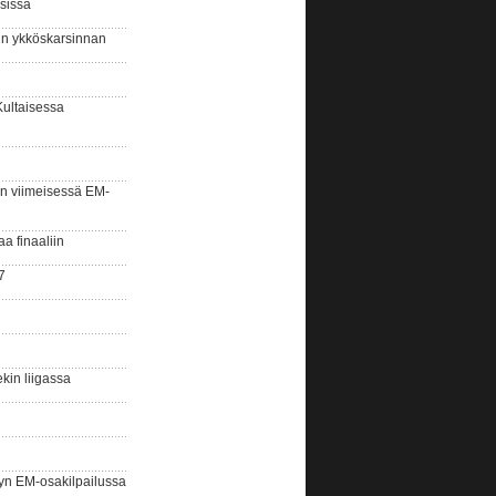
sissa
sin ykköskarsinnan
Kultaisessa
n viimeisessä EM-
aa finaaliin
7
kin liigassa
yn EM-osakilpailussa