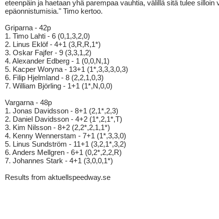
eteenpäin ja haetaan yhä parempaa vauhtia, välillä sitä tulee silloin 
epäonnistumisia." Timo kertoo.
Griparna - 42p
1. Timo Lahti - 6 (0,1,3,2,0)
2. Linus Eklöf - 4+1 (3,R,R,1*)
3. Oskar Fajfer - 9 (3,3,1,2)
4. Alexander Edberg - 1 (0,0,N,1)
5. Kacper Woryna - 13+1 (1*,3,3,3,0,3)
6. Filip Hjelmland - 8 (2,2,1,0,3)
7. William Björling - 1+1 (1*,N,0,0)
Vargarna - 48p
1. Jonas Davidsson - 8+1 (2,1*,2,3)
2. Daniel Davidsson - 4+2 (1*,2,1*,T)
3. Kim Nilsson - 8+2 (2,2*,2,1,1*)
4. Kenny Wennerstam - 7+1 (1*,3,3,0)
5. Linus Sundström - 11+1 (3,2,1*,3,2)
6. Anders Mellgren - 6+1 (0,2*,2,2,R)
7. Johannes Stark - 4+1 (3,0,0,1*)
Results from aktuellspeedway.se