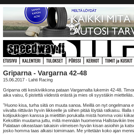
Griparna - Vargarna 42-48
15.06.2017 - Lahti Racing
Griparna otti keskiviikkona pataan Vargarnalta lukemin 42-48. Timon 
aika vaisu, 6 pistettä viidestä erästä ja mies oli syystäkin mietteliäs.
"Huono kisa, turha siitä on muuta sanoa. Meillä on nyt ongelmana 
viivalta riittävän hyvin liikkeelle ja siihen pitää löytää ratkaisu. Illalla s
kotijoukkojen kanssa ja mietittiin porukalla mistä homma voisi kiika
Keksittiin muutama juttu, mitä mennään huomenna Hallstavikiin tr
Palataan oikeastaan takaisin viimeisen hyvän kisan asioihin ja kat
josko homma taas alkaisi toimimaan. Me yritetään koko ajan menn