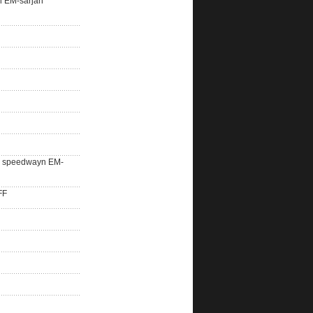
n EM-sarjan
lle speedwayn EM-
FF