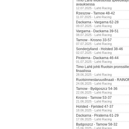
Timo Lahti viidestoista speedway
avauksessa
12.07.2025 - Lahti Racing
Rzeszow - Tarnow 48-42
11.07.2025 - Lahti Racing
Dackarna - Vargarna 62-28
09.07.2025 - Lahti Racing
Vargarna - Dackarna 39-51
08.07.2025 - Lahti Racing
Tarnow - Krosno 33-57
07.07.2025 - Lahti Racing
Sonderjylland - Holsted 38-46
02.07.2025 - Lahti Racing
Piraterna - Dackarna 46-44
01.07.2025 - Lahti Racing
Timo Lahti johti Ruotsin pronssi
finaalissa
28.06.2025 - Lahti Racing
Ruotsinmestaruusfinaali - RAINO
24.06.2025 - Lahti Racing
Tarnow - Bydgoszcz 54-36
22.06.2025 - Lahti Racing
Krosno - Tarnow 53-37
21.06.2025 - Lahti Racing
Holsted - Fjelsted 47-37
18.06.2025 - Lahti Racing
Dackarna - Piraterna 61-29
17.06.2025 - Lahti Racing
Bydgoszcz - Tarnow 58-32
15.06.2025 - Lahti Racing