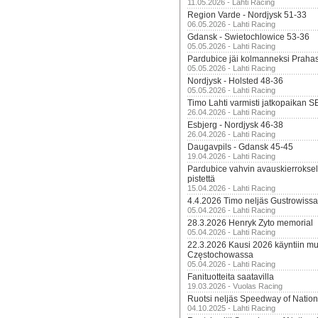
11.05.2026 - Lahti Racing
Region Varde - Nordjysk 51-33
06.05.2026 - Lahti Racing
Gdansk - Swietochlowice 53-36
05.05.2026 - Lahti Racing
Pardubice jäi kolmanneksi Praha
05.05.2026 - Lahti Racing
Nordjysk - Holsted 48-36
05.05.2026 - Lahti Racing
Timo Lahti varmisti jatkopaikan 
26.04.2026 - Lahti Racing
Esbjerg - Nordjysk 46-38
26.04.2026 - Lahti Racing
Daugavpils - Gdansk 45-45
19.04.2026 - Lahti Racing
Pardubice vahvin avauskierroksel
pistettä
15.04.2026 - Lahti Racing
4.4.2026 Timo neljäs Gustrowissa
05.04.2026 - Lahti Racing
28.3.2026 Henryk Zyto memorial
05.04.2026 - Lahti Racing
22.3.2026 Kausi 2026 käyntiin mui
Częstochowassa
05.04.2026 - Lahti Racing
Fanituotteita saatavilla
19.03.2026 - Vuolas Racing
Ruotsi neljäs Speedway of Nation
04.10.2025 - Lahti Racing