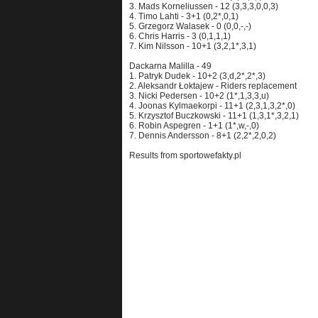
3. Mads Korneliussen - 12 (3,3,3,0,0,3)
4. Timo Lahti - 3+1 (0,2*,0,1)
5. Grzegorz Walasek - 0 (0,0,-,-)
6. Chris Harris - 3 (0,1,1,1)
7. Kim Nilsson - 10+1 (3,2,1*,3,1)
Dackarna Malilla - 49
1. Patryk Dudek - 10+2 (3,d,2*,2*,3)
2. Aleksandr Łoktajew - Riders replacement
3. Nicki Pedersen - 10+2 (1*,1,3,3,u)
4. Joonas Kylmaekorpi - 11+1 (2,3,1,3,2*,0)
5. Krzysztof Buczkowski - 11+1 (1,3,1*,3,2,1)
6. Robin Aspegren - 1+1 (1*,w,-,0)
7. Dennis Andersson - 8+1 (2,2*,2,0,2)
Results from sportowefakty.pl