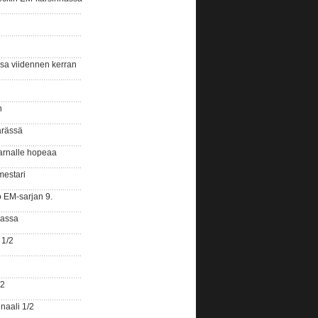
ssa viidennen kerran
n
ärässä
arnalle hopeaa
mestari
o EM-sarjan 9.
gassa
 1/2
/2
naali 1/2