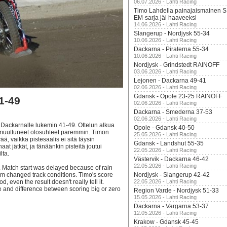
06.07.2026 - Lahti Racing
Timo Lahdella painajaismainen
EM-sarja jäi haaveeksi
14.06.2026 - Lahti Racing
Slangerup - Nordjysk 55-34
10.06.2026 - Lahti Racing
Dackarna - Piraterna 55-34
10.06.2026 - Lahti Racing
Nordjysk - Grindstedt RAINOFF
03.06.2026 - Lahti Racing
Lejonen - Dackarna 49-41
02.06.2026 - Lahti Racing
Gdansk - Opole 23-25 RAINOFF
1-49
02.06.2026 - Lahti Racing
Dackarna - Smederna 37-53
02.06.2026 - Lahti Racing
Dackarnalle lukemin 41-49. Ottelun alkua
Opole - Gdansk 40-50
si muuttuneet olosuhteet paremmin. Timon
25.05.2026 - Lahti Racing
vää, vaikka pistesaalis ei sitä täysin
Gdansk - Landshut 55-35
t jätkät, ja tänäänkin pisteitä joutui
22.05.2026 - Lahti Racing
lta.
Västervik - Dackarna 46-42
22.05.2026 - Lahti Racing
. Match start was delayed because of rain
om changed track conditions. Timo's score
Nordjysk - Slangerup 42-42
 even the result doesn't really tell it.
22.05.2026 - Lahti Racing
me and difference between scoring big or zero
Region Varde - Nordjysk 51-33
15.05.2026 - Lahti Racing
Dackarna - Vargarna 53-37
12.05.2026 - Lahti Racing
Krakow - Gdansk 45-45