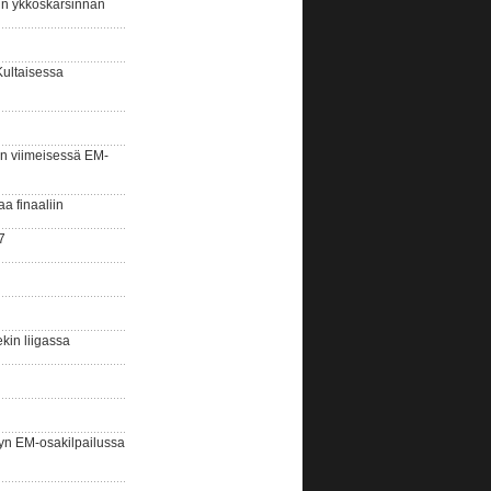
sin ykköskarsinnan
Kultaisessa
n viimeisessä EM-
aa finaaliin
7
kin liigassa
yn EM-osakilpailussa