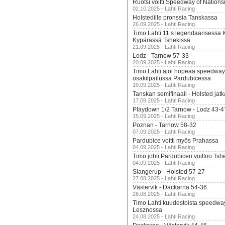
Ruotsi voitti Speedway of Nation
02.10.2025 - Lahti Racing
Holstedille pronssia Tanskassa
26.09.2025 - Lahti Racing
Timo Lahti 11:s legendaarisessa 
Kypärässä Tshekissä
21.09.2025 - Lahti Racing
Lodz - Tarnow 57-33
20.09.2025 - Lahti Racing
Timo Lahti ajoi hopeaa speedway
osakilpailussa Pardubicessa
19.09.2025 - Lahti Racing
Tanskan semifinaali - Holsted jatk
17.09.2025 - Lahti Racing
Playdown 1/2 Tarnow - Lodz 43-4
15.09.2025 - Lahti Racing
Poznan - Tarnow 58-32
07.09.2025 - Lahti Racing
Pardubice voitti myös Prahassa
04.09.2025 - Lahti Racing
Timo johti Pardubicen voittoo Tshe
04.09.2025 - Lahti Racing
Slangerup - Holsted 57-27
27.08.2025 - Lahti Racing
Västervik - Dackarna 54-36
26.08.2025 - Lahti Racing
Timo Lahti kuudestoista speedwa
Lesznossa
24.08.2025 - Lahti Racing