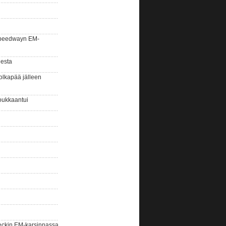
la speedwayn EM-
gesta
olkapää jälleen
oukkaantui
eckin EM-karsinnassa