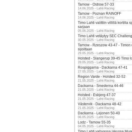
Tarnow - Ostrow 57-33
14.06.2025 - Lahti Racing
Tarnow - Poznan RAINOFF
14.06.2025 - Lahti Racing
Timo Lahti valittiin villillä kortil
sarjaan
05.06.2025 - Lahti Racing
Timo Lahti vetäytyy SEC Challen
30.05.2025 - Lahti Racing
Tarnow - Rzeszow 43-47 - Timon 
sijoiltaan
29.05.2025 - Lahti Racing
Holsted - Slangerup 39-45 Timo l
28.05.2025 - Lahti Racing
Rospiggarna - Dackarna 47-41
27.05.2025 - Lahti Racing
Region Varde - Holsted 32-52
21.05.2025 - Lahti Racing
Dackarna - Smederna 44-46
21.05.2025 - Lahti Racing
Holsted - Esbjerg 47-37
21.05.2025 - Lahti Racing
Västervik - Dackarna 48-42
21.05.2025 - Lahti Racing
Dackarna - Lejonen 50-40
06.05.2025 - Lahti Racing
Lodz - Tarnow 55-35
04.05.2025 - Lahti Racing
Timo Lahti vahvassa iskussa Mur