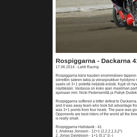
Rospiggarna - Dackarna 4
17.06.2014 - Lahti Racing
Rospiggarna kärsi kauden ensimmäisen tappion 
siirrettiin sateen takia ja vierasjoukkue hyödyn
saalis oli 3+1 pistettä neljästä erästä. Kyyti oli hy
näytäkään. Vastassa on koko ajan maailman parhaa
ajamaan mm. Nicki Pederseniltä ja Patryk Dudeki
Rospiggarna suffered a bitter defeat to Dackarna
and it was away team who took full advantage fr
was 3+1 points from four heats. The pace was good,
Opponents are best riders of the world all the ti
is really small.
Rospiggarna Hallstavik - 41
1. Andreas Jonsson - 12+1 (2,2,2,1,3,2*)
2. Jonas Davidsson - 1+1 (0,1*,0,-)