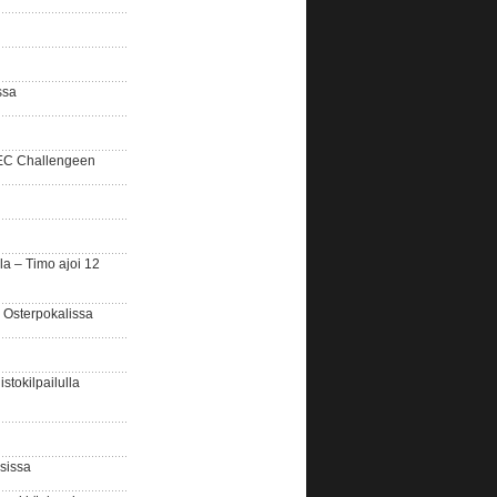
ssa
SEC Challengeen
la – Timo ajoi 12
 Osterpokalissa
stokilpailulla
sissa