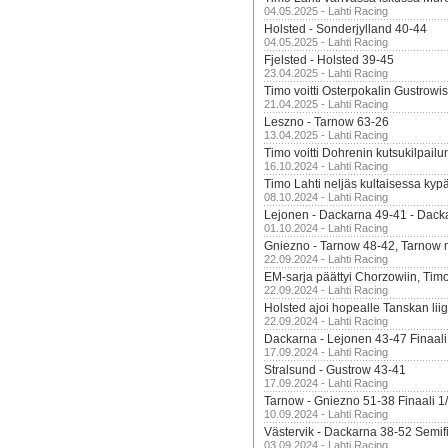
04.05.2025 - Lahti Racing
Holsted - Sonderjylland 40-44
04.05.2025 - Lahti Racing
Fjelsted - Holsted 39-45
23.04.2025 - Lahti Racing
Timo voitti Osterpokalin Gustrowi
21.04.2025 - Lahti Racing
Leszno - Tarnow 63-26
13.04.2025 - Lahti Racing
Timo voitti Dohrenin kutsukilpailu
16.10.2024 - Lahti Racing
Timo Lahti neljäs kultaisessa kyp
08.10.2024 - Lahti Racing
Lejonen - Dackarna 49-41 - Dack
01.10.2024 - Lahti Racing
Gniezno - Tarnow 48-42, Tarnow 
22.09.2024 - Lahti Racing
EM-sarja päättyi Chorzowiin, Tim
22.09.2024 - Lahti Racing
Holsted ajoi hopealle Tanskan lii
22.09.2024 - Lahti Racing
Dackarna - Lejonen 43-47 Finaali
17.09.2024 - Lahti Racing
Stralsund - Gustrow 43-41
17.09.2024 - Lahti Racing
Tarnow - Gniezno 51-38 Finaali 1
10.09.2024 - Lahti Racing
Västervik - Dackarna 38-52 Semifi
03.09.2024 - Lahti Racing