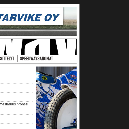
nmestaruus pronssi