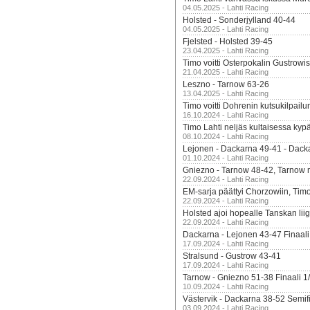
04.05.2025 - Lahti Racing
Holsted - Sonderjylland 40-44
04.05.2025 - Lahti Racing
Fjelsted - Holsted 39-45
23.04.2025 - Lahti Racing
Timo voitti Osterpokalin Gustrowi
21.04.2025 - Lahti Racing
Leszno - Tarnow 63-26
13.04.2025 - Lahti Racing
Timo voitti Dohrenin kutsukilpailu
16.10.2024 - Lahti Racing
Timo Lahti neljäs kultaisessa kyp
08.10.2024 - Lahti Racing
Lejonen - Dackarna 49-41 - Dack
01.10.2024 - Lahti Racing
Gniezno - Tarnow 48-42, Tarnow 
22.09.2024 - Lahti Racing
EM-sarja päättyi Chorzowiin, Tim
22.09.2024 - Lahti Racing
Holsted ajoi hopealle Tanskan lii
22.09.2024 - Lahti Racing
Dackarna - Lejonen 43-47 Finaali
17.09.2024 - Lahti Racing
Stralsund - Gustrow 43-41
17.09.2024 - Lahti Racing
Tarnow - Gniezno 51-38 Finaali 1
10.09.2024 - Lahti Racing
Västervik - Dackarna 38-52 Semifi
03.09.2024 - Lahti Racing