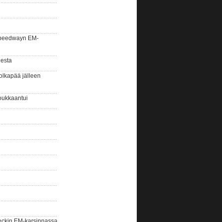
la speedwayn EM-
gesta
olkapää jälleen
oukkaantui
eckin EM-karsinnassa