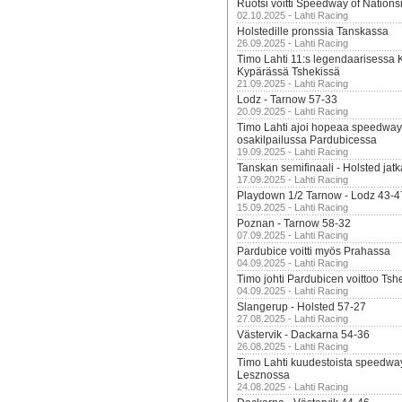
Ruotsi voitti Speedway of Nation
02.10.2025 - Lahti Racing
Holstedille pronssia Tanskassa
26.09.2025 - Lahti Racing
Timo Lahti 11:s legendaarisessa 
Kypärässä Tshekissä
21.09.2025 - Lahti Racing
Lodz - Tarnow 57-33
20.09.2025 - Lahti Racing
Timo Lahti ajoi hopeaa speedway
osakilpailussa Pardubicessa
19.09.2025 - Lahti Racing
Tanskan semifinaali - Holsted jatk
17.09.2025 - Lahti Racing
Playdown 1/2 Tarnow - Lodz 43-4
15.09.2025 - Lahti Racing
Poznan - Tarnow 58-32
07.09.2025 - Lahti Racing
Pardubice voitti myös Prahassa
04.09.2025 - Lahti Racing
Timo johti Pardubicen voittoo Tshe
04.09.2025 - Lahti Racing
Slangerup - Holsted 57-27
27.08.2025 - Lahti Racing
Västervik - Dackarna 54-36
26.08.2025 - Lahti Racing
Timo Lahti kuudestoista speedwa
Lesznossa
24.08.2025 - Lahti Racing