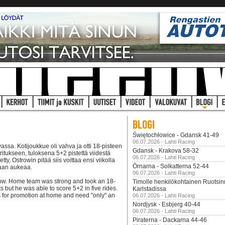
Świętochłowice - Gdansk 41-49
06.07.2026 - Lahti Racing
assa. Kotijoukkue oli vahva ja otti 18-pisteen
Gdansk - Krakova 58-32
itukseen, tuloksena 5+2 pistettä viidestä
06.07.2026 - Lahti Racing
tty, Ostrowin pitää siis voittaa ensi viikolla
Örnarna - Solkatterna 52-44
gaan aukeaa.
06.07.2026 - Lahti Racing
kow. Home team was strong and took an 18-
Timolle henkilökohtainen Ruotsi
s but he was able to score 5+2 in five rides.
Karlstadissa
s for promotion at home and need "only" an
06.07.2026 - Lahti Racing
Nordjysk - Esbjerg 40-44
06.07.2026 - Lahti Racing
Piraterna - Dackarna 44-46