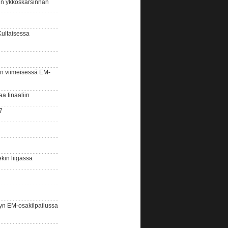
sin ykköskarsinnan
Kultaisessa
n viimeisessä EM-
aa finaaliin
7
kin liigassa
yn EM-osakilpailussa