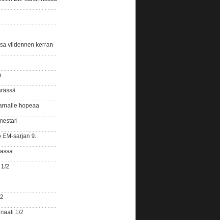
ssa viidennen kerran
n
ärässä
arnalle hopeaa
mestari
o EM-sarjan 9.
gassa
 1/2
/2
naali 1/2