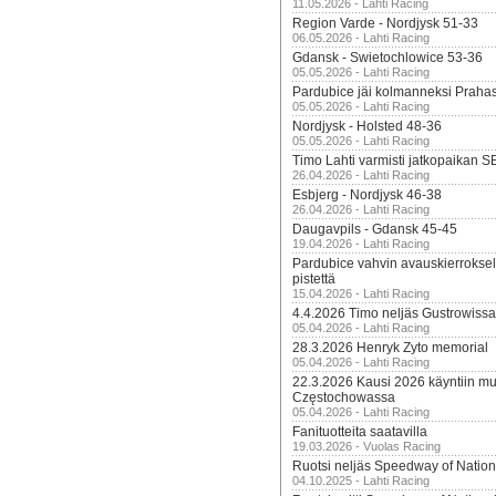
11.05.2026 - Lahti Racing
Region Varde - Nordjysk 51-33
06.05.2026 - Lahti Racing
Gdansk - Swietochlowice 53-36
05.05.2026 - Lahti Racing
Pardubice jäi kolmanneksi Praha
05.05.2026 - Lahti Racing
Nordjysk - Holsted 48-36
05.05.2026 - Lahti Racing
Timo Lahti varmisti jatkopaikan 
26.04.2026 - Lahti Racing
Esbjerg - Nordjysk 46-38
26.04.2026 - Lahti Racing
Daugavpils - Gdansk 45-45
19.04.2026 - Lahti Racing
Pardubice vahvin avauskierroksel
pistettä
15.04.2026 - Lahti Racing
4.4.2026 Timo neljäs Gustrowissa
05.04.2026 - Lahti Racing
28.3.2026 Henryk Zyto memorial
05.04.2026 - Lahti Racing
22.3.2026 Kausi 2026 käyntiin mui
Częstochowassa
05.04.2026 - Lahti Racing
Fanituotteita saatavilla
19.03.2026 - Vuolas Racing
Ruotsi neljäs Speedway of Nation
04.10.2025 - Lahti Racing