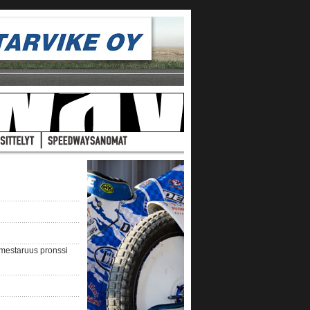
nmestaruus pronssi