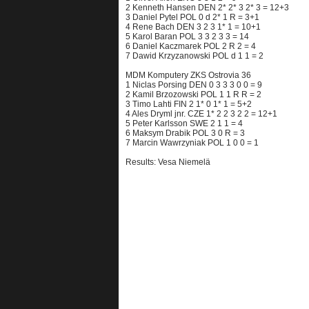
2 Kenneth Hansen DEN 2* 2* 3 2* 3 = 12+3
3 Daniel Pytel POL 0 d 2* 1 R = 3+1
4 Rene Bach DEN 3 2 3 1* 1 = 10+1
5 Karol Baran POL 3 3 2 3 3 = 14
6 Daniel Kaczmarek POL 2 R 2 = 4
7 Dawid Krzyzanowski POL d 1 1 = 2
MDM Komputery ZKS Ostrovia 36
1 Niclas Porsing DEN 0 3 3 3 0 0 = 9
2 Kamil Brzozowski POL 1 1 R R = 2
3 Timo Lahti FIN 2 1* 0 1* 1 = 5+2
4 Ales Dryml jnr. CZE 1* 2 2 3 2 2 = 12+1
5 Peter Karlsson SWE 2 1 1 = 4
6 Maksym Drabik POL 3 0 R = 3
7 Marcin Wawrzyniak POL 1 0 0 = 1
Results: Vesa Niemelä