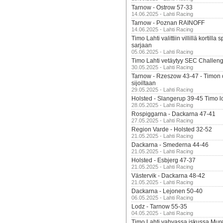
Tarnow - Ostrow 57-33
14.06.2025 - Lahti Racing
Tarnow - Poznan RAINOFF
14.06.2025 - Lahti Racing
Timo Lahti valittiin villillä kortil
sarjaan
05.06.2025 - Lahti Racing
Timo Lahti vetäytyy SEC Challen
30.05.2025 - Lahti Racing
Tarnow - Rzeszow 43-47 - Timon 
sijoiltaan
29.05.2025 - Lahti Racing
Holsted - Slangerup 39-45 Timo l
28.05.2025 - Lahti Racing
Rospiggarna - Dackarna 47-41
27.05.2025 - Lahti Racing
Region Varde - Holsted 32-52
21.05.2025 - Lahti Racing
Dackarna - Smederna 44-46
21.05.2025 - Lahti Racing
Holsted - Esbjerg 47-37
21.05.2025 - Lahti Racing
Västervik - Dackarna 48-42
21.05.2025 - Lahti Racing
Dackarna - Lejonen 50-40
06.05.2025 - Lahti Racing
Lodz - Tarnow 55-35
04.05.2025 - Lahti Racing
Timo Lahti vahvassa iskussa Mur