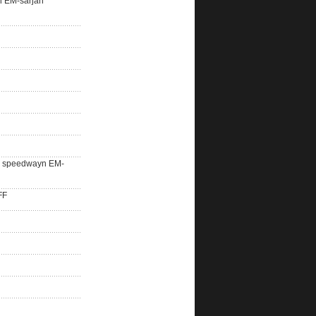
n EM-sarjan
lle speedwayn EM-
FF