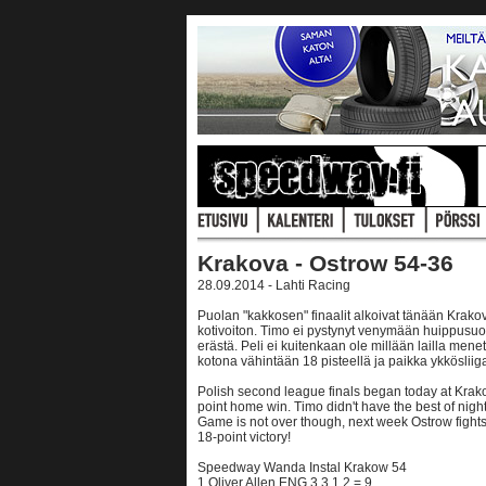
Krakova - Ostrow 54-36
28.09.2014 - Lahti Racing
Puolan "kakkosen" finaalit alkoivat tänään Krakov
kotivoiton. Timo ei pystynyt venymään huippusuor
erästä. Peli ei kuitenkaan ole millään lailla menete
kotona vähintään 18 pisteellä ja paikka ykköslii
Polish second league finals began today at Kra
point home win. Timo didn't have the best of night
Game is not over though, next week Ostrow fight
18-point victory!
Speedway Wanda Instal Krakow 54
1 Oliver Allen ENG 3 3 1 2 = 9