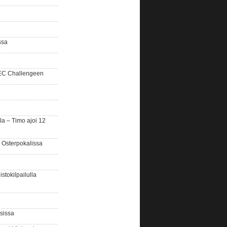
ssa
SEC Challengeen
la – Timo ajoi 12
 Osterpokalissa
stokilpailulla
sissa