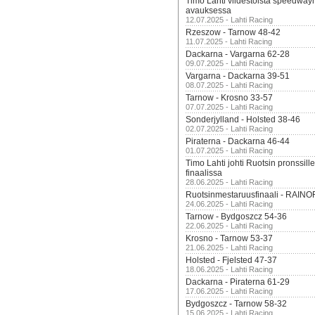
Timo Lahti viidestoista speedway
avauksessa
12.07.2025 - Lahti Racing
Rzeszow - Tarnow 48-42
11.07.2025 - Lahti Racing
Dackarna - Vargarna 62-28
09.07.2025 - Lahti Racing
Vargarna - Dackarna 39-51
08.07.2025 - Lahti Racing
Tarnow - Krosno 33-57
07.07.2025 - Lahti Racing
Sonderjylland - Holsted 38-46
02.07.2025 - Lahti Racing
Piraterna - Dackarna 46-44
01.07.2025 - Lahti Racing
Timo Lahti johti Ruotsin pronssi
finaalissa
28.06.2025 - Lahti Racing
Ruotsinmestaruusfinaali - RAINO
24.06.2025 - Lahti Racing
Tarnow - Bydgoszcz 54-36
22.06.2025 - Lahti Racing
Krosno - Tarnow 53-37
21.06.2025 - Lahti Racing
Holsted - Fjelsted 47-37
18.06.2025 - Lahti Racing
Dackarna - Piraterna 61-29
17.06.2025 - Lahti Racing
Bydgoszcz - Tarnow 58-32
15.06.2025 - Lahti Racing