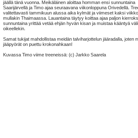
jäällä tänä vuonna. Meikäläinen aloittaa homman ensi sunnuntaina
Saarijärvellä ja Timo ajaa seuraavana viikonloppuna Orivedellä. Treen
valitettavasti tammikuun alussa aika kylmät ja viimeset kaksi viikk
mullakin Thaimaassa. Lauantaina täytyy koittaa ajaa paljon kierroksi
sunnuntaina yrittää vetää ehjän hyvän kisan ja muistaa kääntyä väli
oikeellekin.
Samat tukijat mahdollistaa meidän talviharjottelun jääradalla, joten
jääpyörät on puettu krokonahkaan!
Kuvassa Timo viime treeneissä: (c) Jarkko Saarela