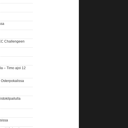
ssa
SEC Challengeen
la – Timo ajoi 12
 Osterpokalissa
stokilpailulla
sissa