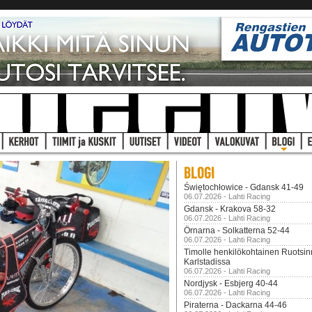
Świętochłowice - Gdansk 41-49
06.07.2026 - Lahti Racing
Gdansk - Krakova 58-32
06.07.2026 - Lahti Racing
Örnarna - Solkatterna 52-44
06.07.2026 - Lahti Racing
Timolle henkilökohtainen Ruotsi
Karlstadissa
06.07.2026 - Lahti Racing
Nordjysk - Esbjerg 40-44
06.07.2026 - Lahti Racing
Piraterna - Dackarna 44-46