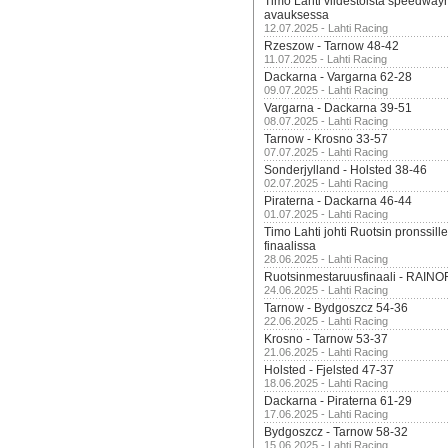
Timo Lahti viidestoista speedway
avauksessa
12.07.2025 - Lahti Racing
Rzeszow - Tarnow 48-42
11.07.2025 - Lahti Racing
Dackarna - Vargarna 62-28
09.07.2025 - Lahti Racing
Vargarna - Dackarna 39-51
08.07.2025 - Lahti Racing
Tarnow - Krosno 33-57
07.07.2025 - Lahti Racing
Sonderjylland - Holsted 38-46
02.07.2025 - Lahti Racing
Piraterna - Dackarna 46-44
01.07.2025 - Lahti Racing
Timo Lahti johti Ruotsin pronssi
finaalissa
28.06.2025 - Lahti Racing
Ruotsinmestaruusfinaali - RAINO
24.06.2025 - Lahti Racing
Tarnow - Bydgoszcz 54-36
22.06.2025 - Lahti Racing
Krosno - Tarnow 53-37
21.06.2025 - Lahti Racing
Holsted - Fjelsted 47-37
18.06.2025 - Lahti Racing
Dackarna - Piraterna 61-29
17.06.2025 - Lahti Racing
Bydgoszcz - Tarnow 58-32
15.06.2025 - Lahti Racing