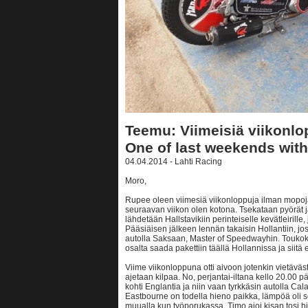
Teemu: Viimeisiä viikonlo
One of last weekends with
04.04.2014 - Lahti Racing
Moro,
Rupee oleen viimesiä viikonloppuja ilman mopoj
seuraavan viikon olen kotona. Tsekataan pyörät j
lähdetään Hallstavikiin perinteiselle kevätleirille
Pääsiäisen jälkeen lennän takaisin Hollantiin, jos
autolla Saksaan, Master of Speedwayhin. Toukok
osalta saada pakettiin täällä Hollannissa ja siitä
Viime viikonloppuna otti aivoon jotenkin vietäväs
ajetaan kilpaa. No, perjantai-iltana kello 20.00 p
kohti Englantia ja niin vaan tyrkkäsin autolla Calai
Eastbourne on todella hieno paikka, lämpöä oli sen 
muualla kun työporukassa. Timo ajoi kisan tosi hie