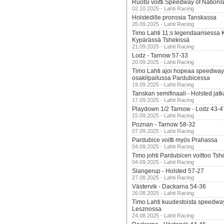
Ruotsi voitti Speedway of Nation
02.10.2025 - Lahti Racing
Holstedille pronssia Tanskassa
26.09.2025 - Lahti Racing
Timo Lahti 11:s legendaarisessa 
Kypärässä Tshekissä
21.09.2025 - Lahti Racing
Lodz - Tarnow 57-33
20.09.2025 - Lahti Racing
Timo Lahti ajoi hopeaa speedway
osakilpailussa Pardubicessa
19.09.2025 - Lahti Racing
Tanskan semifinaali - Holsted jatk
17.09.2025 - Lahti Racing
Playdown 1/2 Tarnow - Lodz 43-4
15.09.2025 - Lahti Racing
Poznan - Tarnow 58-32
07.09.2025 - Lahti Racing
Pardubice voitti myös Prahassa
04.09.2025 - Lahti Racing
Timo johti Pardubicen voittoo Tshe
04.09.2025 - Lahti Racing
Slangerup - Holsted 57-27
27.08.2025 - Lahti Racing
Västervik - Dackarna 54-36
26.08.2025 - Lahti Racing
Timo Lahti kuudestoista speedwa
Lesznossa
24.08.2025 - Lahti Racing