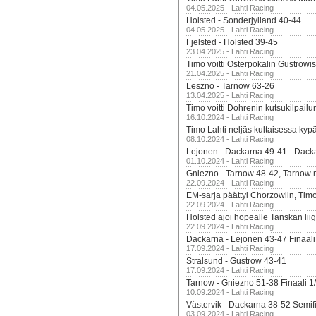
04.05.2025 - Lahti Racing
Holsted - Sonderjylland 40-44
04.05.2025 - Lahti Racing
Fjelsted - Holsted 39-45
23.04.2025 - Lahti Racing
Timo voitti Osterpokalin Gustrowi
21.04.2025 - Lahti Racing
Leszno - Tarnow 63-26
13.04.2025 - Lahti Racing
Timo voitti Dohrenin kutsukilpailu
16.10.2024 - Lahti Racing
Timo Lahti neljäs kultaisessa kyp
08.10.2024 - Lahti Racing
Lejonen - Dackarna 49-41 - Dack
01.10.2024 - Lahti Racing
Gniezno - Tarnow 48-42, Tarnow 
22.09.2024 - Lahti Racing
EM-sarja päättyi Chorzowiin, Tim
22.09.2024 - Lahti Racing
Holsted ajoi hopealle Tanskan lii
22.09.2024 - Lahti Racing
Dackarna - Lejonen 43-47 Finaali
17.09.2024 - Lahti Racing
Stralsund - Gustrow 43-41
17.09.2024 - Lahti Racing
Tarnow - Gniezno 51-38 Finaali 1
10.09.2024 - Lahti Racing
Västervik - Dackarna 38-52 Semifi
03.09.2024 - Lahti Racing