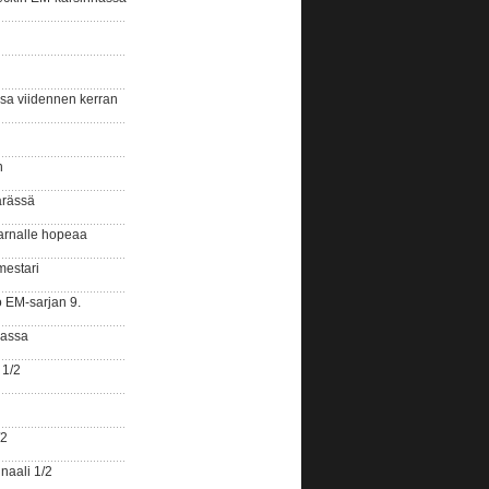
ssa viidennen kerran
n
ärässä
arnalle hopeaa
mestari
o EM-sarjan 9.
gassa
 1/2
/2
naali 1/2