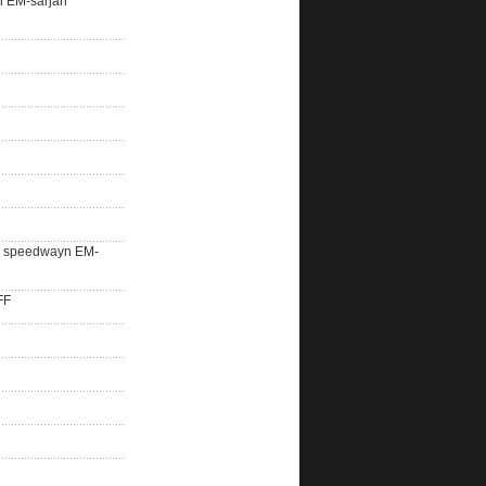
n EM-sarjan
lle speedwayn EM-
FF