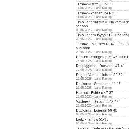
Tarnow - Ostrow 57-33
14.06.2025 - Lahti Racing
Tarnow - Poznan RAINOFF
14.06.2025 - Lahti Racing
Timo Lahti valittiin villillä kortil
sarjaan
05.06.2025 - Lahti Racing
Timo Lahti vetäytyy SEC Challen
30.05.2025 - Lahti Racing
Tarnow - Rzeszow 43-47 - Timon 
sijoiltaan
29.05.2025 - Lahti Racing
Holsted - Slangerup 39-45 Timo l
28.05.2025 - Lahti Racing
Rospiggarna - Dackarna 47-41
27.05.2025 - Lahti Racing
Region Varde - Holsted 32-52
21.05.2025 - Lahti Racing
Dackarna - Smederna 44-46
21.05.2025 - Lahti Racing
Holsted - Esbjerg 47-37
21.05.2025 - Lahti Racing
Västervik - Dackarna 48-42
21.05.2025 - Lahti Racing
Dackarna - Lejonen 50-40
06.05.2025 - Lahti Racing
Lodz - Tarnow 55-35
04.05.2025 - Lahti Racing
Timo Lahti vahvassa iskussa Mur