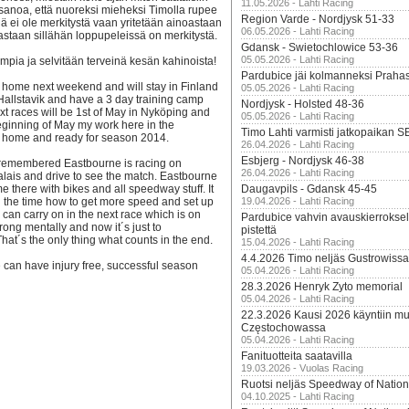
11.05.2026 - Lahti Racing
sanoa, että nuoreksi mieheksi Timolla rupee
Region Varde - Nordjysk 51-33
ä ei ole merkitystä vaan yritetään ainoastaan
06.05.2026 - Lahti Racing
staan sillähän loppupeleissä on merkitystä.
Gdansk - Swietochlowice 53-36
05.05.2026 - Lahti Racing
mpia ja selvitään terveinä kesän kahinoista!
Pardubice jäi kolmanneksi Praha
ng home next weekend and will stay in Finland
05.05.2026 - Lahti Racing
 Hallstavik and have a 3 day training camp
Nordjysk - Holsted 48-36
next races will be 1st of May in Nyköping and
05.05.2026 - Lahti Racing
ginning of May my work here in the
Timo Lahti varmisti jatkopaikan 
t home and ready for season 2014.
26.04.2026 - Lahti Racing
Esbjerg - Nordjysk 46-38
 remembered Eastbourne is racing on
26.04.2026 - Lahti Racing
Calais and drive to see the match. Eastbourne
me there with bikes and all speedway stuff. It
Daugavpils - Gdansk 45-45
ll the time how to get more speed and set up
19.04.2026 - Lahti Racing
can carry on in the next race which is on
Pardubice vahvin avauskierroksel
rong mentally and now it´s just to
pistettä
hat´s the only thing what counts in the end.
15.04.2026 - Lahti Racing
4.4.2026 Timo neljäs Gustrowissa
 can have injury free, successful season
05.04.2026 - Lahti Racing
28.3.2026 Henryk Zyto memorial
05.04.2026 - Lahti Racing
22.3.2026 Kausi 2026 käyntiin mui
Częstochowassa
05.04.2026 - Lahti Racing
Fanituotteita saatavilla
19.03.2026 - Vuolas Racing
Ruotsi neljäs Speedway of Nation
04.10.2025 - Lahti Racing