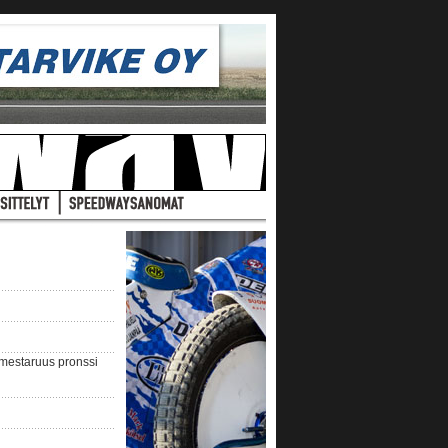
nmestaruus pronssi