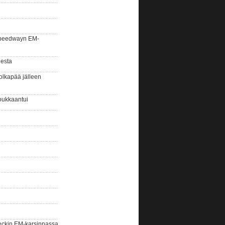
la speedwayn EM-
gesta
olkapää jälleen
oukkaantui
eckin EM-karsinnassa