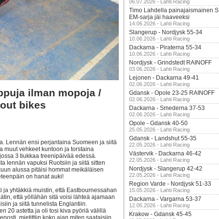
06.07.2026 - Lahti Racing
Timo Lahdella painajaismainen
EM-sarja jäi haaveeksi
14.06.2026 - Lahti Racing
Slangerup - Nordjysk 55-34
10.06.2026 - Lahti Racing
Dackarna - Piraterna 55-34
10.06.2026 - Lahti Racing
Nordjysk - Grindstedt RAINOFF
03.06.2026 - Lahti Racing
Lejonen - Dackarna 49-41
02.06.2026 - Lahti Racing
ppuja ilman mopoja /
Gdansk - Opole 23-25 RAINOFF
02.06.2026 - Lahti Racing
out bikes
Dackarna - Smederna 37-53
02.06.2026 - Lahti Racing
Opole - Gdansk 40-50
25.05.2026 - Lahti Racing
Gdansk - Landshut 55-35
a. Lennän ensi perjantaina Suomeen ja siitä
22.05.2026 - Lahti Racing
a muut vehkeet kuntoon ja torstaina
Västervik - Dackarna 46-42
, jossa 3 tiukkaa treenipäivää edessä.
22.05.2026 - Lahti Racing
ta lennän vapuksi Ruotsiin ja siitä sitten
Nordjysk - Slangerup 42-42
uun alussa pitäisi hommat meikäläisen
22.05.2026 - Lahti Racing
 eteenpäin on hanat auki!
Region Varde - Nordjysk 51-33
ti ja yhtäkkiä muistin, että Eastbournessahan
15.05.2026 - Lahti Racing
äätin, että yöllähän sitä voisi lähteä ajamaan
Dackarna - Vargarna 53-37
siin ja siitä tunnelista Englantiin.
12.05.2026 - Lahti Racing
20 astetta ja oli tosi kiva pyöriä välillä
Krakow - Gdansk 45-45
nosti, mietittiin koko ajan miten saataisiin