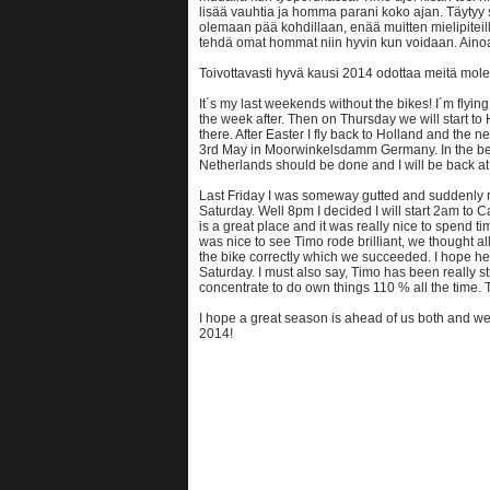
lisää vauhtia ja homma parani koko ajan. Täytyy 
olemaan pää kohdillaan, enää muitten mielipiteill
tehdä omat hommat niin hyvin kun voidaan. Ainoa
Toivottavasti hyvä kausi 2014 odottaa meitä mole
It´s my last weekends without the bikes! I´m flyi
the week after. Then on Thursday we will start to
there. After Easter I fly back to Holland and the 
3rd May in Moorwinkelsdamm Germany. In the be
Netherlands should be done and I will be back a
Last Friday I was someway gutted and suddenly
Saturday. Well 8pm I decided I will start 2am to 
is a great place and it was really nice to spend ti
was nice to see Timo rode brilliant, we thought a
the bike correctly which we succeeded. I hope he 
Saturday. I must also say, Timo has been really st
concentrate to do own things 110 % all the time. T
I hope a great season is ahead of us both and we
2014!