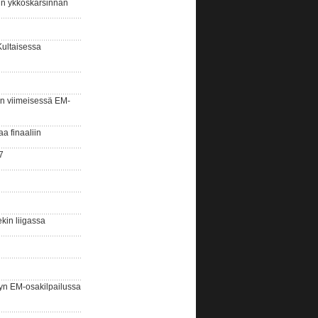
sin ykköskarsinnan
Kultaisessa
n viimeisessä EM-
aa finaaliin
7
kin liigassa
yn EM-osakilpailussa