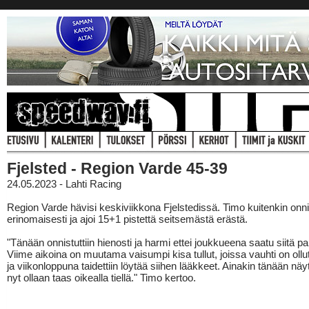
Fjelsted - Region Varde 45-39
24.05.2023 - Lahti Racing
Region Varde hävisi keskiviikkona Fjelstedissä. Timo kuitenkin onni
erinomaisesti ja ajoi 15+1 pistettä seitsemästä erästä.
"Tänään onnistuttiin hienosti ja harmi ettei joukkueena saatu siitä pa
Viime aikoina on muutama vaisumpi kisa tullut, joissa vauhti on ollu
ja viikonloppuna taidettiin löytää siihen lääkkeet. Ainakin tänään näytti
nyt ollaan taas oikealla tiellä." Timo kertoo.