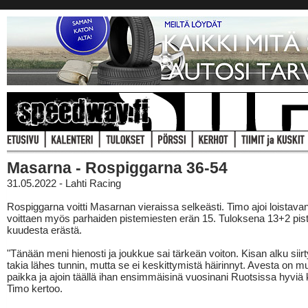
Masarna - Rospiggarna 36-54
31.05.2022 - Lahti Racing
Rospiggarna voitti Masarnan vieraissa selkeästi. Timo ajoi loistavan
voittaen myös parhaiden pistemiesten erän 15. Tuloksena 13+2 pist
kuudesta erästä.
"Tänään meni hienosti ja joukkue sai tärkeän voiton. Kisan alku siirt
takia lähes tunnin, mutta se ei keskittymistä häirinnyt. Avesta on 
paikka ja ajoin täällä ihan ensimmäisinä vuosinani Ruotsissa hyviä k
Timo kertoo.