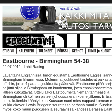
Eastbourne - Birmingham 54-38
22.07.2012 - Lahti Racing
Lauantaina Englannissa Timon edustama Eastbourne Eagles isänn
Birmingham Brummiesia. Molemmat joukkueet taistelevat paikasta
offeihin, joihin 4 parasta joukkuetta pääsevät. Eastbourne pitää sarj
neljättä sijaa ja Birmingham on kuudentena, joten ennakkoasetelmat
jälleen kutkuttavat. Ottelu alkoi Eastbournelta hieman tahmeasti ja
Birmingham oli kolmen pisteen johdossa erän kolme jälkeen. Eräss
ottelu kuitenkin kääntyi, kun Kuusaan nuori mies nappasi komean e
joukkuekaveri Lewis Bridgerin seuratessa perässä maaliin. Suoritus
myös koko muun joukkueen ja seuraavissa kahdessa erässä East