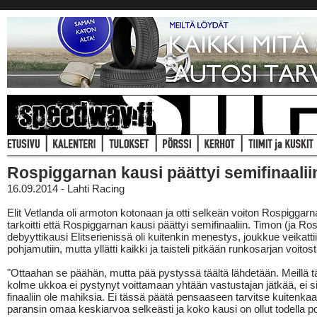
Rospiggarnan kausi päättyi semifinaalii
16.09.2014 - Lahti Racing
Elit Vetlanda oli armoton kotonaan ja otti selkeän voiton Rospiggar
tarkoitti että Rospiggarnan kausi päättyi semifinaaliin. Timon (ja R
debyyttikausi Elitserienissä oli kuitenkin menestys, joukkue veikatti
pohjamutiin, mutta yllätti kaikki ja taisteli pitkään runkosarjan voitost
"Ottaahan se päähän, mutta pää pystyssä täältä lähdetään. Meillä 
kolme ukkoa ei pystynyt voittamaan yhtään vastustajan jätkää, ei si
finaaliin ole mahiksia. Ei tässä päätä pensaaseen tarvitse kuitenkaan
paransin omaa keskiarvoa selkeästi ja koko kausi on ollut todella pos