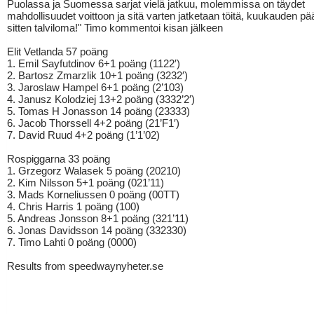
Puolassa ja Suomessa sarjat vielä jatkuu, molemmissa on täydet
mahdollisuudet voittoon ja sitä varten jatketaan töitä, kuukauden pä
sitten talviloma!" Timo kommentoi kisan jälkeen
Elit Vetlanda 57 poäng
1. Emil Sayfutdinov 6+1 poäng (1122′)
2. Bartosz Zmarzlik 10+1 poäng (3232′)
3. Jaroslaw Hampel 6+1 poäng (2’103)
4. Janusz Kolodziej 13+2 poäng (3332’2′)
5. Tomas H Jonasson 14 poäng (23333)
6. Jacob Thorssell 4+2 poäng (21’F1′)
7. David Ruud 4+2 poäng (1’1’02)
Rospiggarna 33 poäng
1. Grzegorz Walasek 5 poäng (20210)
2. Kim Nilsson 5+1 poäng (021’11)
3. Mads Korneliussen 0 poäng (00TT)
4. Chris Harris 1 poäng (100)
5. Andreas Jonsson 8+1 poäng (321’11)
6. Jonas Davidsson 14 poäng (332330)
7. Timo Lahti 0 poäng (0000)
Results from speedwaynyheter.se