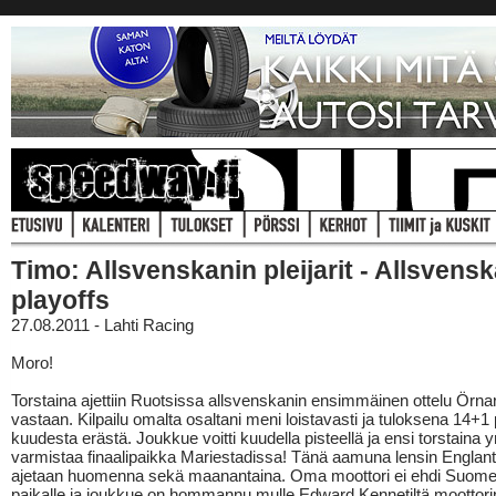
Timo: Allsvenskanin pleijarit - Allsvens
playoffs
27.08.2011 - Lahti Racing
Moro!
Torstaina ajettiin Ruotsissa allsvenskanin ensimmäinen ottelu Örna
vastaan. Kilpailu omalta osaltani meni loistavasti ja tuloksena 14+1 
kuudesta erästä. Joukkue voitti kuudella pisteellä ja ensi torstaina y
varmistaa finaalipaikka Mariestadissa! Tänä aamuna lensin Englantii
ajetaan huomenna sekä maanantaina. Oma moottori ei ehdi Suome
paikalle ja joukkue on hommannu mulle Edward Kennetiltä moottori