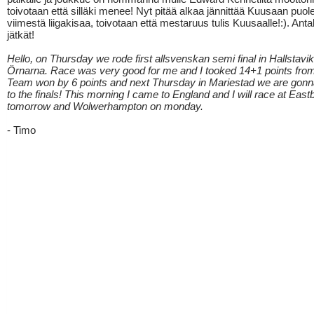
toivotaan että silläki menee! Nyt pitää alkaa jännittää Kuusaan puol
viimestä liigakisaa, toivotaan että mestaruus tulis Kuusaalle!:). Ant
jätkät!
Hello, on Thursday we rode first allsvenskan semi final in Hallstavi
Örnarna. Race was very good for me and I tooked 14+1 points from
Team won by 6 points and next Thursday in Mariestad we are gonna
to the finals! This morning I came to England and I will race at Eas
tomorrow and Wolwerhampton on monday.
- Timo