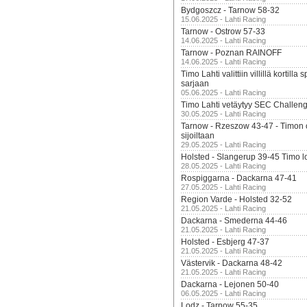
Bydgoszcz - Tarnow 58-32
15.06.2025 - Lahti Racing
Tarnow - Ostrow 57-33
14.06.2025 - Lahti Racing
Tarnow - Poznan RAINOFF
14.06.2025 - Lahti Racing
Timo Lahti valittiin villillä kortil
sarjaan
05.06.2025 - Lahti Racing
Timo Lahti vetäytyy SEC Challen
30.05.2025 - Lahti Racing
Tarnow - Rzeszow 43-47 - Timon 
sijoiltaan
29.05.2025 - Lahti Racing
Holsted - Slangerup 39-45 Timo l
28.05.2025 - Lahti Racing
Rospiggarna - Dackarna 47-41
27.05.2025 - Lahti Racing
Region Varde - Holsted 32-52
21.05.2025 - Lahti Racing
Dackarna - Smederna 44-46
21.05.2025 - Lahti Racing
Holsted - Esbjerg 47-37
21.05.2025 - Lahti Racing
Västervik - Dackarna 48-42
21.05.2025 - Lahti Racing
Dackarna - Lejonen 50-40
06.05.2025 - Lahti Racing
Lodz - Tarnow 55-35