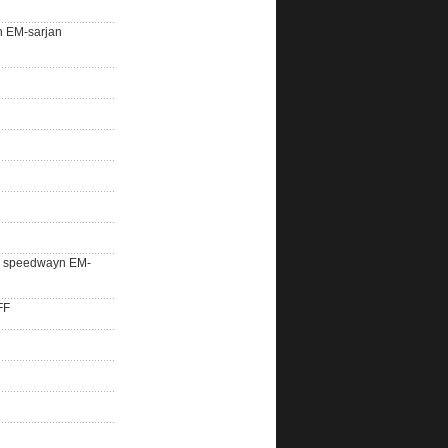
n EM-sarjan
lle speedwayn EM-
FF