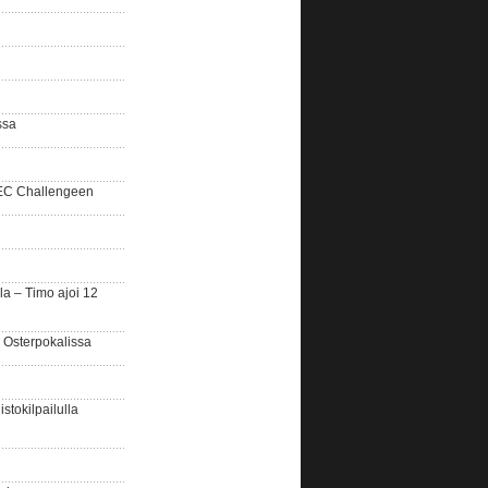
ssa
SEC Challengeen
la – Timo ajoi 12
 Osterpokalissa
stokilpailulla