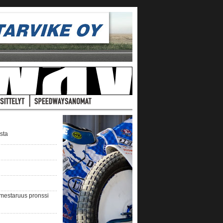
ista
nmestaruus pronssi