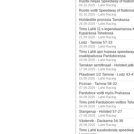
Ruotsi neljäs Speedway of Nation
04.10.2025 - Lahti Racing
Ruotsi voitti Speedway of Nation
02.10.2025 - Lahti Racing
Holstedille pronssia Tanskassa
26.09.2025 - Lahti Racing
Timo Lahti 11:s legendaarisessa 
Kypärässä Tshekissä
21.09.2025 - Lahti Racing
Lodz - Tarnow 57-33
20.09.2025 - Lahti Racing
Timo Lahti ajoi hopeaa speedway
osakilpailussa Pardubicessa
19.09.2025 - Lahti Racing
Tanskan semifinaali - Holsted jatk
17.09.2025 - Lahti Racing
Playdown 1/2 Tarnow - Lodz 43-4
15.09.2025 - Lahti Racing
Poznan - Tarnow 58-32
07.09.2025 - Lahti Racing
Pardubice voitti myös Prahassa
04.09.2025 - Lahti Racing
Timo johti Pardubicen voittoo Tshe
04.09.2025 - Lahti Racing
Slangerup - Holsted 57-27
27.08.2025 - Lahti Racing
Västervik - Dackarna 54-36
26.08.2025 - Lahti Racing
Timo Lahti kuudestoista speedwa