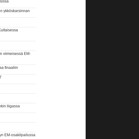
sissa
sin ykköskarsinnan
Kultaisessa
n viimeisessä EM-
aa finaaliin
7
kin liigassa
yn EM-osakilpailussa