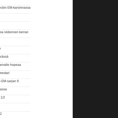
eckin EM-karsinnassa
ssa viidennen kerran
n
ärässä
arnalle hopeaa
mestari
o EM-sarjan 9.
gassa
 1/2
/2