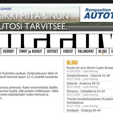
Ruotsi jäi ulos World Cupin finaal
07.08.2026 - Lahti Racing
42 Rybnikia vastaan. Kotijoukkueen tähti oli
Świętochłowice - Gdansk 41-49
esti hienosti ajaen 12+1 pistettä kuudesta
06.07.2026 - Lahti Racing
Gdansk - Krakova 58-32
06.07.2026 - Lahti Racing
 kanssa pielessä. Kaksi ensimmäistä starttia
 verran kyytiä, että pystyin ohittamaan. Oltiin
Örnarna - Solkatterna 52-44
 onneksi kääntämään matsi hienosti ja
06.07.2026 - Lahti Racing
n.
Timolle henkilökohtainen Ruotsi
Karlstadissa
06.07.2026 - Lahti Racing
Nordjysk - Esbjerg 40-44