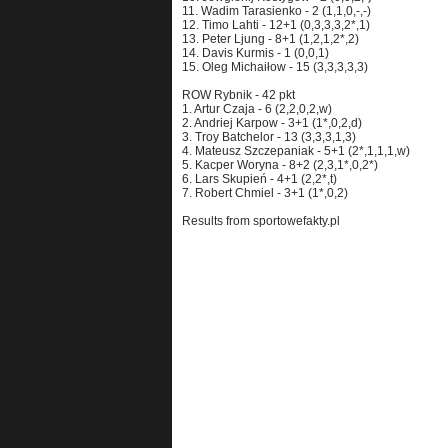
11. Wadim Tarasienko - 2 (1,1,0,-,-)
12. Timo Lahti - 12+1 (0,3,3,3,2*,1)
13. Peter Ljung - 8+1 (1,2,1,2*,2)
14. Davis Kurmis - 1 (0,0,1)
15. Oleg Michaiłow - 15 (3,3,3,3,3)
ROW Rybnik - 42 pkt
1. Artur Czaja - 6 (2,2,0,2,w)
2. Andriej Karpow - 3+1 (1*,0,2,d)
3. Troy Batchelor - 13 (3,3,3,1,3)
4. Mateusz Szczepaniak - 5+1 (2*,1,1,1,w)
5. Kacper Woryna - 8+2 (2,3,1*,0,2*)
6. Lars Skupień - 4+1 (2,2*,t)
7. Robert Chmiel - 3+1 (1*,0,2)
Results from sportowefakty.pl