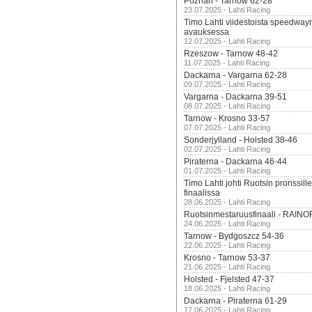
Poznan - Tarnow 62-28
23.07.2025 - Lahti Racing
Timo Lahti viidestoista speedway
avauksessa
12.07.2025 - Lahti Racing
Rzeszow - Tarnow 48-42
11.07.2025 - Lahti Racing
Dackarna - Vargarna 62-28
09.07.2025 - Lahti Racing
Vargarna - Dackarna 39-51
08.07.2025 - Lahti Racing
Tarnow - Krosno 33-57
07.07.2025 - Lahti Racing
Sonderjylland - Holsted 38-46
02.07.2025 - Lahti Racing
Piraterna - Dackarna 46-44
01.07.2025 - Lahti Racing
Timo Lahti johti Ruotsin pronssi
finaalissa
28.06.2025 - Lahti Racing
Ruotsinmestaruusfinaali - RAINO
24.06.2025 - Lahti Racing
Tarnow - Bydgoszcz 54-36
22.06.2025 - Lahti Racing
Krosno - Tarnow 53-37
21.06.2025 - Lahti Racing
Holsted - Fjelsted 47-37
18.06.2025 - Lahti Racing
Dackarna - Piraterna 61-29
17.06.2025 - Lahti Racing