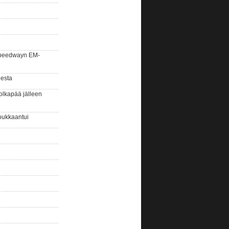
la speedwayn EM-
gesta
olkapää jälleen
oukkaantui