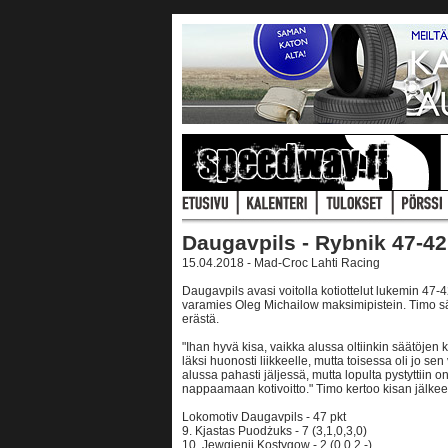
Daugavpils - Rybnik 47-42
15.04.2018 - Mad-Croc Lahti Racing
Daugavpils avasi voitolla kotiottelut lukemin 47-
varamies Oleg Michailow maksimipistein. Timo sä
erästä.
"Ihan hyvä kisa, vaikka alussa oltiinkin säätöjen
läksi huonosti liikkeelle, mutta toisessa oli jo sen
alussa pahasti jäljessä, mutta lopulta pystyttiin
nappaamaan kotivoitto." Timo kertoo kisan jälkee
Lokomotiv Daugavpils - 47 pkt
9. Kjastas Puodżuks - 7 (3,1,0,3,0)
10. Jewgienij Kostygow - 2 (0,0,2,-)