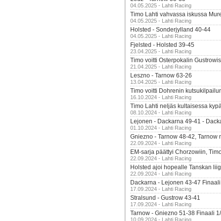
04.05.2025 - Lahti Racing
Timo Lahti vahvassa iskussa Mur
04.05.2025 - Lahti Racing
Holsted - Sonderjylland 40-44
04.05.2025 - Lahti Racing
Fjelsted - Holsted 39-45
23.04.2025 - Lahti Racing
Timo voitti Osterpokalin Gustrowi
21.04.2025 - Lahti Racing
Leszno - Tarnow 63-26
13.04.2025 - Lahti Racing
Timo voitti Dohrenin kutsukilpailu
16.10.2024 - Lahti Racing
Timo Lahti neljäs kultaisessa kyp
08.10.2024 - Lahti Racing
Lejonen - Dackarna 49-41 - Dack
01.10.2024 - Lahti Racing
Gniezno - Tarnow 48-42, Tarnow 
22.09.2024 - Lahti Racing
EM-sarja päättyi Chorzowiin, Tim
22.09.2024 - Lahti Racing
Holsted ajoi hopealle Tanskan lii
22.09.2024 - Lahti Racing
Dackarna - Lejonen 43-47 Finaali
17.09.2024 - Lahti Racing
Stralsund - Gustrow 43-41
17.09.2024 - Lahti Racing
Tarnow - Gniezno 51-38 Finaali 1
10.09.2024 - Lahti Racing