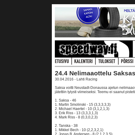
24.4 Nelimaaottelu Saksa
30.04.2016 - Lahti Racing
Saksa voitti Neustadt-Donaussa ajetun nelimaao
jätettiin tylysti viimeiseksi. Teemu ei saanut pistet
1. Saksa - 46
1. Martin Smolinski - 15 (3,3,3,3,3)
2. Michael Haertel - 10 (3,1,2,1,3)
3. Erik Riss - 13 (3,3,3,1,3)
4. Mark Riss - 8 (0,3,0,2,3)
2. Tanska - 38
1. Mikkel Bech - 10 (2,2,3,2,1)
2. Jonas B. Andersen - 8 (2,1,2,3,S)