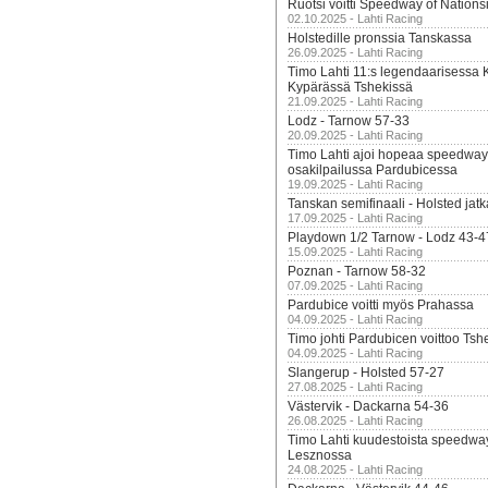
Ruotsi voitti Speedway of Nation
02.10.2025 - Lahti Racing
Holstedille pronssia Tanskassa
26.09.2025 - Lahti Racing
Timo Lahti 11:s legendaarisessa 
Kypärässä Tshekissä
21.09.2025 - Lahti Racing
Lodz - Tarnow 57-33
20.09.2025 - Lahti Racing
Timo Lahti ajoi hopeaa speedway
osakilpailussa Pardubicessa
19.09.2025 - Lahti Racing
Tanskan semifinaali - Holsted jatk
17.09.2025 - Lahti Racing
Playdown 1/2 Tarnow - Lodz 43-4
15.09.2025 - Lahti Racing
Poznan - Tarnow 58-32
07.09.2025 - Lahti Racing
Pardubice voitti myös Prahassa
04.09.2025 - Lahti Racing
Timo johti Pardubicen voittoo Tshe
04.09.2025 - Lahti Racing
Slangerup - Holsted 57-27
27.08.2025 - Lahti Racing
Västervik - Dackarna 54-36
26.08.2025 - Lahti Racing
Timo Lahti kuudestoista speedwa
Lesznossa
24.08.2025 - Lahti Racing