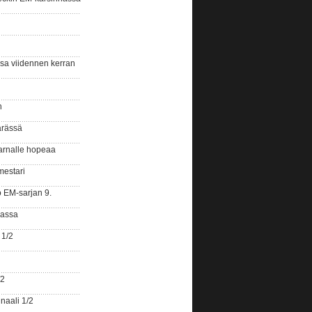
ssa viidennen kerran
n
ärässä
arnalle hopeaa
mestari
o EM-sarjan 9.
gassa
 1/2
/2
naali 1/2