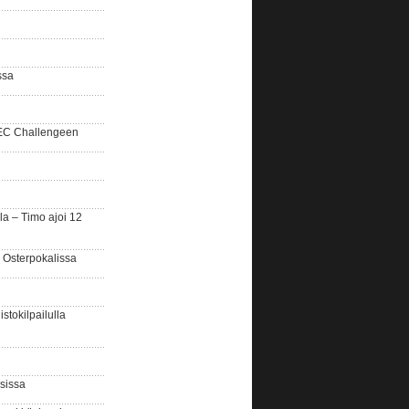
ssa
SEC Challengeen
la – Timo ajoi 12
 Osterpokalissa
stokilpailulla
sissa