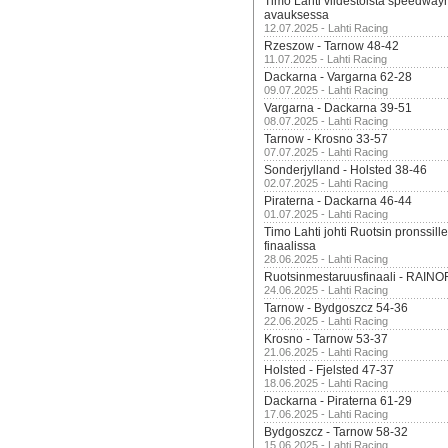
Timo Lahti viidestoista speedway
avauksessa
12.07.2025 - Lahti Racing
Rzeszow - Tarnow 48-42
11.07.2025 - Lahti Racing
Dackarna - Vargarna 62-28
09.07.2025 - Lahti Racing
Vargarna - Dackarna 39-51
08.07.2025 - Lahti Racing
Tarnow - Krosno 33-57
07.07.2025 - Lahti Racing
Sonderjylland - Holsted 38-46
02.07.2025 - Lahti Racing
Piraterna - Dackarna 46-44
01.07.2025 - Lahti Racing
Timo Lahti johti Ruotsin pronssi
finaalissa
28.06.2025 - Lahti Racing
Ruotsinmestaruusfinaali - RAINO
24.06.2025 - Lahti Racing
Tarnow - Bydgoszcz 54-36
22.06.2025 - Lahti Racing
Krosno - Tarnow 53-37
21.06.2025 - Lahti Racing
Holsted - Fjelsted 47-37
18.06.2025 - Lahti Racing
Dackarna - Piraterna 61-29
17.06.2025 - Lahti Racing
Bydgoszcz - Tarnow 58-32
15.06.2025 - Lahti Racing