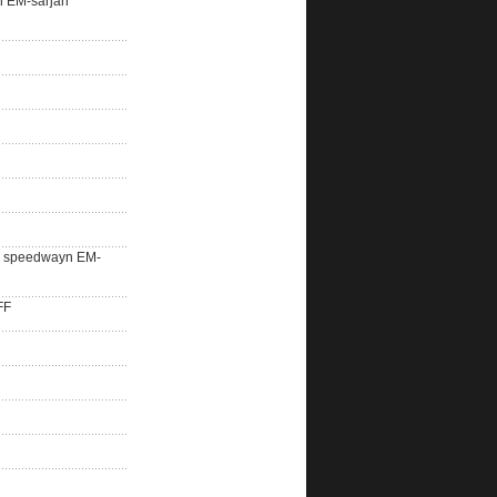
n EM-sarjan
lle speedwayn EM-
FF