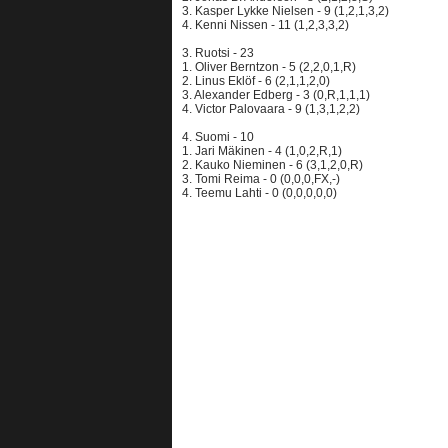
3. Kasper Lykke Nielsen - 9 (1,2,1,3,2)
4. Kenni Nissen - 11 (1,2,3,3,2)
3. Ruotsi - 23
1. Oliver Berntzon - 5 (2,2,0,1,R)
2. Linus Eklöf - 6 (2,1,1,2,0)
3. Alexander Edberg - 3 (0,R,1,1,1)
4. Victor Palovaara - 9 (1,3,1,2,2)
4. Suomi - 10
1. Jari Mäkinen - 4 (1,0,2,R,1)
2. Kauko Nieminen - 6 (3,1,2,0,R)
3. Tomi Reima - 0 (0,0,0,FX,-)
4. Teemu Lahti - 0 (0,0,0,0,0)