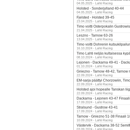
04.05.2025 - Lahti Racing
Holsted - Sonderjylland 40-44
04.05.2025 - Lahti Racing
Fjelsted - Holsted 39-45
23.04.2025 - Lahti Racing
Timo voitti Osterpokalin Gustrowi
21.04.2025 - Lahti Racing
Leszno - Tarnow 63-26
13.04.2025 - Lahti Racing
Timo voitti Dohrenin kutsukilpailu
16.10.2024 - Lahti Racing
Timo Lahti neljäs kultaisessa kyp
08.10.2024 - Lahti Racing
Lejonen - Dackarna 49-41 - Dack
01.10.2024 - Lahti Racing
Gniezno - Tarnow 48-42, Tarnow 
22.09.2024 - Lahti Racing
EM-sarja päättyi Chorzowiin, Tim
22.09.2024 - Lahti Racing
Holsted ajoi hopealle Tanskan lii
22.09.2024 - Lahti Racing
Dackarna - Lejonen 43-47 Finaali
17.09.2024 - Lahti Racing
Stralsund - Gustrow 43-41
17.09.2024 - Lahti Racing
Tarnow - Gniezno 51-38 Finaali 1
10.09.2024 - Lahti Racing
Västervik - Dackarna 38-52 Semifi
03.09.2024 - Lahti Racing