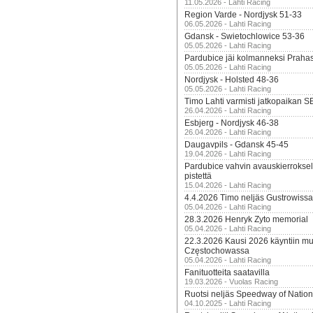
11.05.2026 - Lahti Racing
Region Varde - Nordjysk 51-33
06.05.2026 - Lahti Racing
Gdansk - Swietochlowice 53-36
05.05.2026 - Lahti Racing
Pardubice jäi kolmanneksi Praha
05.05.2026 - Lahti Racing
Nordjysk - Holsted 48-36
05.05.2026 - Lahti Racing
Timo Lahti varmisti jatkopaikan 
26.04.2026 - Lahti Racing
Esbjerg - Nordjysk 46-38
26.04.2026 - Lahti Racing
Daugavpils - Gdansk 45-45
19.04.2026 - Lahti Racing
Pardubice vahvin avauskierroksel
pistettä
15.04.2026 - Lahti Racing
4.4.2026 Timo neljäs Gustrowissa
05.04.2026 - Lahti Racing
28.3.2026 Henryk Zyto memorial
05.04.2026 - Lahti Racing
22.3.2026 Kausi 2026 käyntiin mui
Częstochowassa
05.04.2026 - Lahti Racing
Fanituotteita saatavilla
19.03.2026 - Vuolas Racing
Ruotsi neljäs Speedway of Nation
04.10.2025 - Lahti Racing