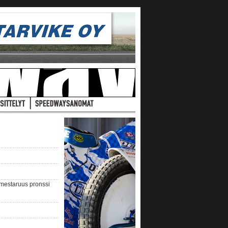
nmestaruus pronssi