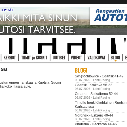
ssa
Świętochłowice - Gdansk 41-49
06.07.2026 - Lahti Racing
ttelun ennen Tanskaa ja Ruotsia. Suomi
Gdansk - Krakova 58-32
iliä koko illassa auki.
06.07.2026 - Lahti Racing
Örnarna - Solkatterna 52-44
06.07.2026 - Lahti Racing
Timolle henkilökohtainen Ruotsi
Karlstadissa
06.07.2026 - Lahti Racing
Nordjysk - Esbjerg 40-44
06.07.2026 - Lahti Racing
Piraterna - Dackarna 44-46