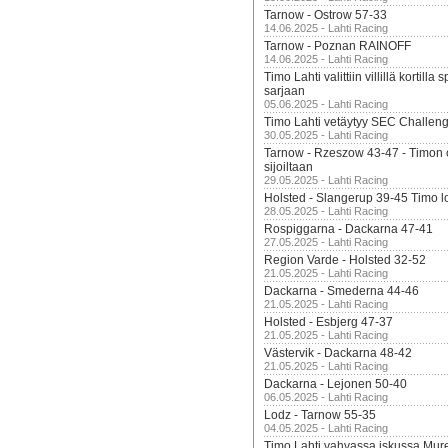
Tarnow - Ostrow 57-33
14.06.2025 - Lahti Racing
Tarnow - Poznan RAINOFF
14.06.2025 - Lahti Racing
Timo Lahti valittiin villillä kortil
sarjaan
05.06.2025 - Lahti Racing
Timo Lahti vetäytyy SEC Challen
30.05.2025 - Lahti Racing
Tarnow - Rzeszow 43-47 - Timon 
sijoiltaan
29.05.2025 - Lahti Racing
Holsted - Slangerup 39-45 Timo l
28.05.2025 - Lahti Racing
Rospiggarna - Dackarna 47-41
27.05.2025 - Lahti Racing
Region Varde - Holsted 32-52
21.05.2025 - Lahti Racing
Dackarna - Smederna 44-46
21.05.2025 - Lahti Racing
Holsted - Esbjerg 47-37
21.05.2025 - Lahti Racing
Västervik - Dackarna 48-42
21.05.2025 - Lahti Racing
Dackarna - Lejonen 50-40
06.05.2025 - Lahti Racing
Lodz - Tarnow 55-35
04.05.2025 - Lahti Racing
Timo Lahti vahvassa iskussa Mur