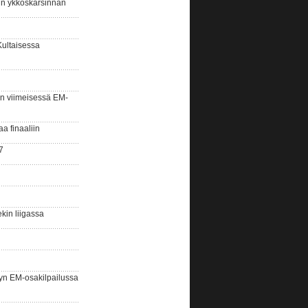
sin ykköskarsinnan
Kultaisessa
n viimeisessä EM-
aa finaaliin
7
kin liigassa
yn EM-osakilpailussa