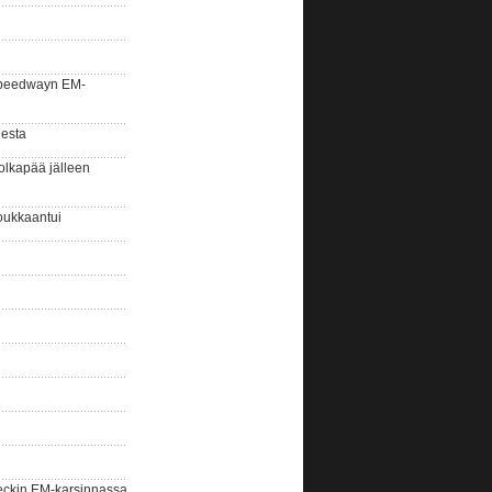
la speedwayn EM-
gesta
olkapää jälleen
oukkaantui
eckin EM-karsinnassa