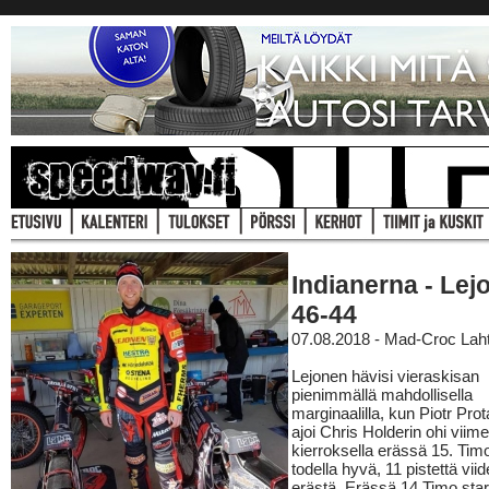
Indianerna - Lej
46-44
07.08.2018 - Mad-Croc Laht
Lejonen hävisi vieraskisan
pienimmällä mahdollisella
marginaalilla, kun Piotr Pro
ajoi Chris Holderin ohi viime
kierroksella erässä 15. Timon
todella hyvä, 11 pistettä vii
erästä. Erässä 14 Timo star