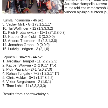
Jaroslaw Hampelin kanssa 
mutta teki ensimmäisessä 
virheen ajolinjan suhteen ja jä
Kumla Indianerna - 46 pkt.
9. Vaclav Milik - 8+1 (3,1,2,1,1*)
10. Tai Woffinden - 12 (1,3,3,3,2)
11. Piotr Protasiewicz - 11+1 (2*,3,3,0,3)
12. Kacper Gomólski - 3 (3,0,0,0)
13. Anders Thomsen - 9 (2,3,1,3,0)
14. Jonathan Grahn - 0 (0,0,0)
15. Ludvig Lindgren - 3 (2,1,0)
Lejonen Gislaved - 44 pkt.
1. Jarosław Hampel - 11 (2,2,2,2,3)
2. Kacper Woryna - 2+2 (0,1*,1*,-)
3. Piotr Pawlicki - 2+1 (u,0,2*,0)
4. Rohan Tungate - 7+2 (1,2,2,1*,1*)
5. Chris Holder - 9+1 (1,1*,3,2,2)
6. Viktor Bergstroem - 2 (1,0,1)
7. Timo Lahti - 11 (3,3,2,3,0)
Results from sportowefakty.pl