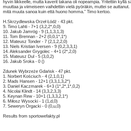
hyvin liikkeelle, mutta kaverit takana oli nopeampia. Yritettiin kyllä 
muuttaa ja viimeiseen vaihdettiin vielä pyöräkin, muttei se auttanut.
mitä muuta sanoa kuin että huono homma." Timo kertoo.
H.Skrzydlewska Orzeł Łódź - 43 pkt.
9. Timo Lahti - 7+1 (3,2,2*,0,0)
10. Jakub Jamróg - 9 (1,1,3,1,3)
11. Tom Brennan - 2+2 (0,0,1*,1*)
12. Mateusz Tonder - 7 (2,1,2,2,0)
13. Niels Kristian Iversen - 9 (0,2,3,3,1)
14. Aleksander Grygolec - 4+1 (2*,2,0)
15. Mateusz Dul - 5 (3,0,2)
16. Jakub Sroka - 0 ()
Zdunek Wybrzeże Gdańsk - 47 pkt.
1. Norbert Kościuch - 4 (2,1,0,1)
2. Mads Hansen - 12+1 (3,3,1,3,2*)
3. Daniel Kaczmarek - 6+3 (1*,2*,1*,0,2)
4. Nicolai Klindt - 14 (3,3,2,3,3)
5. Keynan Rew - 10+1 (1,3,3,2,1*)
6. Miłosz Wysocki - 1 (1,d,0)
7. Seweryn Orgacki - 0 (0,u,0)
Results from sportowefakty.pl