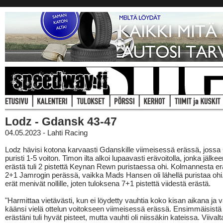
Lodz - Gdansk 43-47
04.05.2023 - Lahti Racing
Lodz hävisi kotona karvaasti Gdanskille viimeisessä erässä, joss
puristi 1-5 voiton. Timon ilta alkoi lupaavasti erävoitolla, jonka jälke
erästä tuli 2 pistettä Keynan Rewn puristaessa ohi. Kolmannesta erä
2+1 Jamrogin perässä, vaikka Mads Hansen oli lähellä puristaa ohi.
erät menivät nollille, joten tuloksena 7+1 pistettä viidestä erästä.
"Harmittaa vietävästi, kun ei löydetty vauhtia koko kisan aikana ja 
käänsi vielä ottelun voitokseen viimeisessä erässä. Ensimmäisist
erästäni tuli hyvät pisteet, mutta vauhti oli niissäkin kateissa. Viivalt