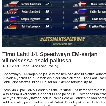
Timo Lahti 14. Speedwayn EM-sarjan
viimeisessä osakilpailussa
12.07.2021 - Mad-Croc Lahti Racing
Speedwayn EM-sarjan neljäs ja viimeinen osakilpailu ajettiin lauantai
Puolan Rybnikissä. Suomen ainut edustaja oli Mad-Croc Lahti Raci
Lahti, joka starttasi kilpailuun sarjan viidenneltätoista sijalta.
Rybnikin kilpailu alkoi Lahden osalta vaisusti. Ensimmäisestä erästä 
ja toisessa ulkoradalta startannut Lahti jäi nollille. Kolmannessa erä
jäi myös hieman yllättäen nollille. Neljäs erä oli Lahden päivän para
kakkossijalla, jossa taakse jäivät Patryk Dudek ja Andrzej Lebedev