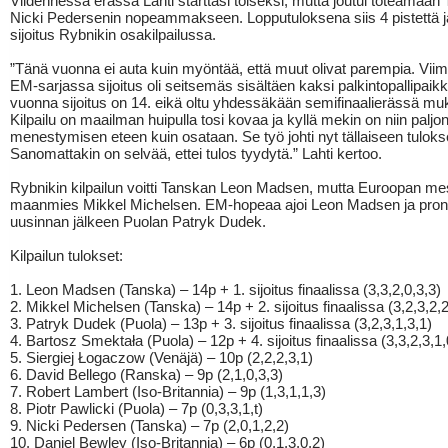
Viidennessä erässä Lahti starttasi toiseksi, mutta joutui toteamaan
Nicki Pedersenin nopeammakseen. Lopputuloksena siis 4 pistettä j
sijoitus Rybnikin osakilpailussa.
”Tänä vuonna ei auta kuin myöntää, että muut olivat parempia. Vii
EM-sarjassa sijoitus oli seitsemäs sisältäen kaksi palkintopallipaik
vuonna sijoitus on 14. eikä oltu yhdessäkään semifinaalierässä mu
Kilpailu on maailman huipulla tosi kovaa ja kyllä mekin on niin paljon
menestymisen eteen kuin osataan. Se työ johti nyt tällaiseen tuloks
Sanomattakin on selvää, ettei tulos tyydytä.” Lahti kertoo.
Rybnikin kilpailun voitti Tanskan Leon Madsen, mutta Euroopan mest
maanmies Mikkel Michelsen. EM-hopeaa ajoi Leon Madsen ja pron
uusinnan jälkeen Puolan Patryk Dudek.
Kilpailun tulokset:
1. Leon Madsen (Tanska) – 14p + 1. sijoitus finaalissa (3,3,2,0,3,3)
2. Mikkel Michelsen (Tanska) – 14p + 2. sijoitus finaalissa (3,2,3,2,2
3. Patryk Dudek (Puola) – 13p + 3. sijoitus finaalissa (3,2,3,1,3,1)
4. Bartosz Smektała (Puola) – 12p + 4. sijoitus finaalissa (3,3,2,3,1,
5. Siergiej Łogaczow (Venäjä) – 10p (2,2,2,3,1)
6. David Bellego (Ranska) – 9p (2,1,0,3,3)
7. Robert Lambert (Iso-Britannia) – 9p (1,3,1,1,3)
8. Piotr Pawlicki (Puola) – 7p (0,3,3,1,t)
9. Nicki Pedersen (Tanska) – 7p (2,0,1,2,2)
10. Daniel Bewley (Iso-Britannia) – 6p (0,1,3,0,2)