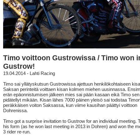
Timo voittoon Gustrowissa / Timo won i
Gustrow!
19.04.2014 - Lahti Racing
Timo sai yllätyskutsun Gustrowissa ajettuun henkilökohtaiseen kisaa
Saksan perinteitä voittaen kisan kolmen miehen uusinnassa. Ens
erän epäonnistumisen jälkeen mies sai pään kasaan eikä Timo sen
pidätellyt mikään. Kisan lähes 7000 päinen yleisö sai todistaa Timon
peräkkäisen voiton Saksassa, kun viime kausihan päättyi voittoon
Dohrenissa.
Timo got a surprise invitation to Gustrow for an individual meeting. 
his form (as he won last meeting in 2013 in Dohren) and won the me
3 rider re-run.