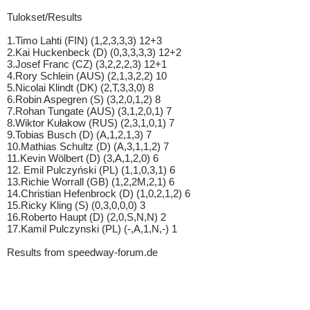
Tulokset/Results
1.Timo Lahti (FIN) (1,2,3,3,3) 12+3
2.Kai Huckenbeck (D) (0,3,3,3,3) 12+2
3.Josef Franc (CZ) (3,2,2,2,3) 12+1
4.Rory Schlein (AUS) (2,1,3,2,2) 10
5.Nicolai Klindt (DK) (2,T,3,3,0) 8
6.Robin Aspegren (S) (3,2,0,1,2) 8
7.Rohan Tungate (AUS) (3,1,2,0,1) 7
8.Wiktor Kułakow (RUS) (2,3,1,0,1) 7
9.Tobias Busch (D) (A,1,2,1,3) 7
10.Mathias Schultz (D) (A,3,1,1,2) 7
11.Kevin Wölbert (D) (3,A,1,2,0) 6
12. Emil Pulczyński (PL) (1,1,0,3,1) 6
13.Richie Worrall (GB) (1,2,2M,2,1) 6
14.Christian Hefenbrock (D) (1,0,2,1,2) 6
15.Ricky Kling (S) (0,3,0,0,0) 3
16.Roberto Haupt (D) (2,0,S,N,N) 2
17.Kamil Pulczynski (PL) (-,A,1,N,-) 1
Results from speedway-forum.de