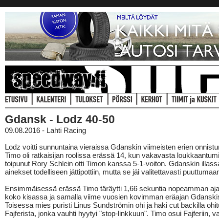
Gdansk - Lodz 40-50
09.08.2016 - Lahti Racing
Lodz voitti sunnuntaina vieraissa Gdanskin viimeisten erien onnistum
Timo oli ratkaisijan roolissa erässä 14, kun vakavasta loukkaantum
toipunut Rory Schlein otti Timon kanssa 5-1-voiton. Gdanskin illassa
ainekset todelliseen jättipottiin, mutta se jäi valitettavasti puuttumaa
Ensimmäisessä erässä Timo täräytti 1,66 sekuntia nopeamman aja
koko kisassa ja samalla viime vuosien kovimman eräajan Gdanski
Toisessa mies puristi Linus Sundströmin ohi ja haki cut backilla oh
Fajferista, jonka vauhti hyytyi "stop-linkkuun". Timo osui Fajferiin, v