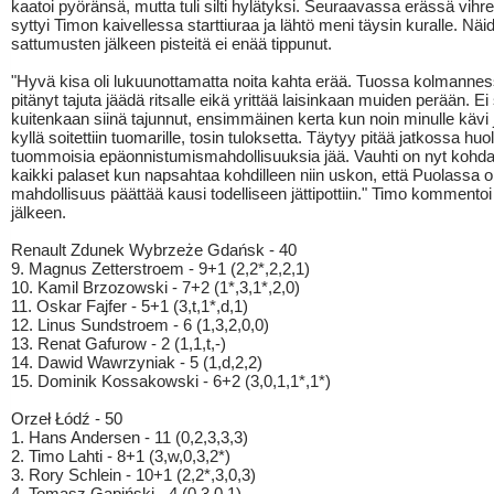
kaatoi pyöränsä, mutta tuli silti hylätyksi. Seuraavassa erässä vihr
syttyi Timon kaivellessa starttiuraa ja lähtö meni täysin kuralle. Näi
sattumusten jälkeen pisteitä ei enää tippunut.
"Hyvä kisa oli lukuunottamatta noita kahta erää. Tuossa kolmanness
pitänyt tajuta jäädä ritsalle eikä yrittää laisinkaan muiden perään. Ei 
kuitenkaan siinä tajunnut, ensimmäinen kerta kun noin minulle kävi j
kyllä soitettiin tuomarille, tosin tuloksetta. Täytyy pitää jatkossa huoli
tuommoisia epäonnistumismahdollisuuksia jää. Vauhti on nyt kohda
kaikki palaset kun napsahtaa kohdilleen niin uskon, että Puolassa 
mahdollisuus päättää kausi todelliseen jättipottiin." Timo kommentoi
jälkeen.
Renault Zdunek Wybrzeże Gdańsk - 40
9. Magnus Zetterstroem - 9+1 (2,2*,2,2,1)
10. Kamil Brzozowski - 7+2 (1*,3,1*,2,0)
11. Oskar Fajfer - 5+1 (3,t,1*,d,1)
12. Linus Sundstroem - 6 (1,3,2,0,0)
13. Renat Gafurow - 2 (1,1,t,-)
14. Dawid Wawrzyniak - 5 (1,d,2,2)
15. Dominik Kossakowski - 6+2 (3,0,1,1*,1*)
Orzeł Łódź - 50
1. Hans Andersen - 11 (0,2,3,3,3)
2. Timo Lahti - 8+1 (3,w,0,3,2*)
3. Rory Schlein - 10+1 (2,2*,3,0,3)
4. Tomasz Gapiński - 4 (0,3,0,1)