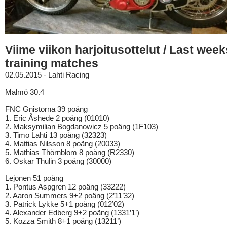
Viime viikon harjoitusottelut / Last week
training matches
02.05.2015 - Lahti Racing
Malmö 30.4
FNC Gnistorna 39 poäng
1. Eric Åshede 2 poäng (01010)
2. Maksymilian Bogdanowicz 5 poäng (1F103)
3. Timo Lahti 13 poäng (32323)
4. Mattias Nilsson 8 poäng (20033)
5. Mathias Thörnblom 8 poäng (R2330)
6. Oskar Thulin 3 poäng (30000)
Lejonen 51 poäng
1. Pontus Aspgren 12 poäng (33222)
2. Aaron Summers 9+2 poäng (2’11’32)
3. Patrick Lykke 5+1 poäng (012’02)
4. Alexander Edberg 9+2 poäng (1331’1’)
5. Kozza Smith 8+1 poäng (13211’)