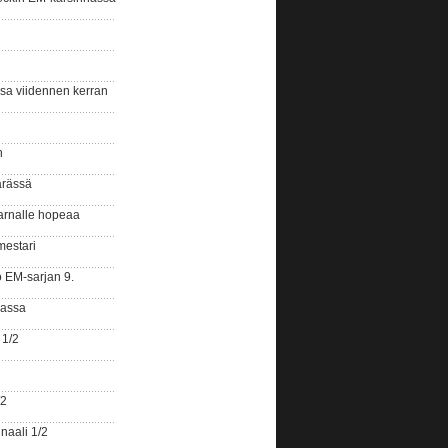
ssa viidennen kerran
n
ärässä
arnalle hopeaa
mestari
o EM-sarjan 9.
gassa
 1/2
/2
naali 1/2