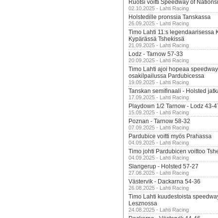
Ruotsi voitti Speedway of Nation
02.10.2025 - Lahti Racing
Holstedille pronssia Tanskassa
26.09.2025 - Lahti Racing
Timo Lahti 11:s legendaarisessa 
Kypärässä Tshekissä
21.09.2025 - Lahti Racing
Lodz - Tarnow 57-33
20.09.2025 - Lahti Racing
Timo Lahti ajoi hopeaa speedway
osakilpailussa Pardubicessa
19.09.2025 - Lahti Racing
Tanskan semifinaali - Holsted jatk
17.09.2025 - Lahti Racing
Playdown 1/2 Tarnow - Lodz 43-4
15.09.2025 - Lahti Racing
Poznan - Tarnow 58-32
07.09.2025 - Lahti Racing
Pardubice voitti myös Prahassa
04.09.2025 - Lahti Racing
Timo johti Pardubicen voittoo Tshe
04.09.2025 - Lahti Racing
Slangerup - Holsted 57-27
27.08.2025 - Lahti Racing
Västervik - Dackarna 54-36
26.08.2025 - Lahti Racing
Timo Lahti kuudestoista speedwa
Lesznossa
24.08.2025 - Lahti Racing