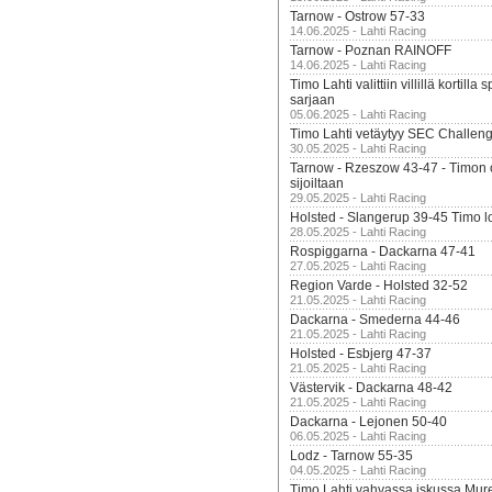
Tarnow - Ostrow 57-33
14.06.2025 - Lahti Racing
Tarnow - Poznan RAINOFF
14.06.2025 - Lahti Racing
Timo Lahti valittiin villillä kortil
sarjaan
05.06.2025 - Lahti Racing
Timo Lahti vetäytyy SEC Challen
30.05.2025 - Lahti Racing
Tarnow - Rzeszow 43-47 - Timon 
sijoiltaan
29.05.2025 - Lahti Racing
Holsted - Slangerup 39-45 Timo l
28.05.2025 - Lahti Racing
Rospiggarna - Dackarna 47-41
27.05.2025 - Lahti Racing
Region Varde - Holsted 32-52
21.05.2025 - Lahti Racing
Dackarna - Smederna 44-46
21.05.2025 - Lahti Racing
Holsted - Esbjerg 47-37
21.05.2025 - Lahti Racing
Västervik - Dackarna 48-42
21.05.2025 - Lahti Racing
Dackarna - Lejonen 50-40
06.05.2025 - Lahti Racing
Lodz - Tarnow 55-35
04.05.2025 - Lahti Racing
Timo Lahti vahvassa iskussa Mur