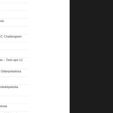
ssa
SEC Challengeen
la – Timo ajoi 12
 Osterpokalissa
stokilpailulla
sissa