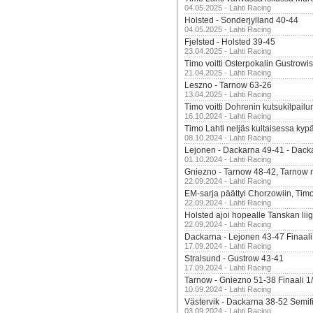
04.05.2025 - Lahti Racing
Holsted - Sonderjylland 40-44
04.05.2025 - Lahti Racing
Fjelsted - Holsted 39-45
23.04.2025 - Lahti Racing
Timo voitti Osterpokalin Gustrowi
21.04.2025 - Lahti Racing
Leszno - Tarnow 63-26
13.04.2025 - Lahti Racing
Timo voitti Dohrenin kutsukilpailu
16.10.2024 - Lahti Racing
Timo Lahti neljäs kultaisessa kyp
08.10.2024 - Lahti Racing
Lejonen - Dackarna 49-41 - Dack
01.10.2024 - Lahti Racing
Gniezno - Tarnow 48-42, Tarnow 
22.09.2024 - Lahti Racing
EM-sarja päättyi Chorzowiin, Tim
22.09.2024 - Lahti Racing
Holsted ajoi hopealle Tanskan lii
22.09.2024 - Lahti Racing
Dackarna - Lejonen 43-47 Finaali
17.09.2024 - Lahti Racing
Stralsund - Gustrow 43-41
17.09.2024 - Lahti Racing
Tarnow - Gniezno 51-38 Finaali 1
10.09.2024 - Lahti Racing
Västervik - Dackarna 38-52 Semifi
03.09.2024 - Lahti Racing