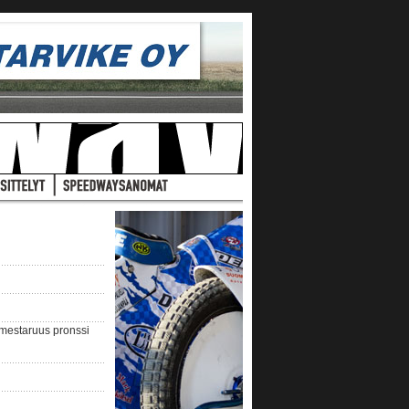
nmestaruus pronssi