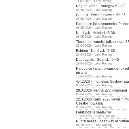
11.05.2026 - Lahti Racing
Region Varde - Nordjysk 51-33
06.05.2026 - Lahti Racing
Gdansk - Swietochlowice 53-36
05.05.2026 - Lahti Racing
Pardubice jäi kolmanneksi Praha
05.05.2026 - Lahti Racing
Nordjysk - Holsted 48-36
05.05.2026 - Lahti Racing
Timo Lahti varmisti jatkopaikan 
26.04.2026 - Lahti Racing
Esbjerg - Nordjysk 46-38
26.04.2026 - Lahti Racing
Daugavpils - Gdansk 45-45
19.04.2026 - Lahti Racing
Pardubice vahvin avauskierroksel
pistettä
15.04.2026 - Lahti Racing
4.4.2026 Timo neljäs Gustrowissa
05.04.2026 - Lahti Racing
28.3.2026 Henryk Zyto memorial
05.04.2026 - Lahti Racing
22.3.2026 Kausi 2026 käyntiin mui
Częstochowassa
05.04.2026 - Lahti Racing
Fanituotteita saatavilla
19.03.2026 - Vuolas Racing
Ruotsi neljäs Speedway of Nation
04.10.2025 - Lahti Racing