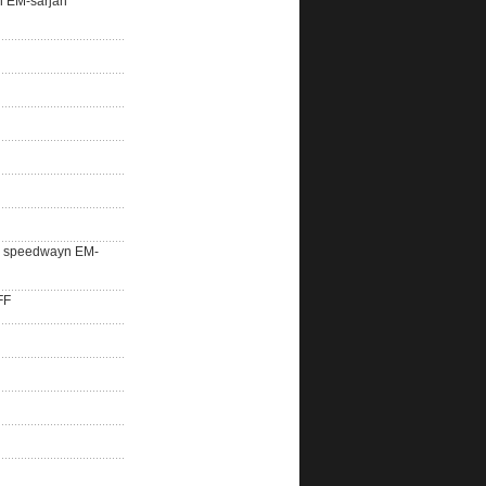
n EM-sarjan
lle speedwayn EM-
FF