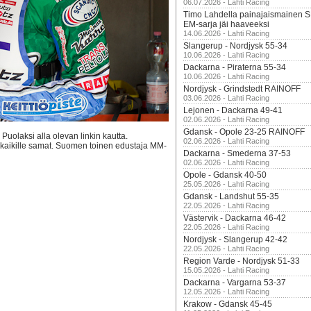
06.07.2026 - Lahti Racing
Timo Lahdella painajaismainen
EM-sarja jäi haaveeksi
14.06.2026 - Lahti Racing
Slangerup - Nordjysk 55-34
10.06.2026 - Lahti Racing
Dackarna - Piraterna 55-34
10.06.2026 - Lahti Racing
Nordjysk - Grindstedt RAINOFF
03.06.2026 - Lahti Racing
Lejonen - Dackarna 49-41
02.06.2026 - Lahti Racing
Gdansk - Opole 23-25 RAINOFF
uolaksi alla olevan linkin kautta.
02.06.2026 - Lahti Racing
ti kaikille samat. Suomen toinen edustaja MM-
Dackarna - Smederna 37-53
02.06.2026 - Lahti Racing
Opole - Gdansk 40-50
25.05.2026 - Lahti Racing
Gdansk - Landshut 55-35
22.05.2026 - Lahti Racing
Västervik - Dackarna 46-42
22.05.2026 - Lahti Racing
Nordjysk - Slangerup 42-42
22.05.2026 - Lahti Racing
Region Varde - Nordjysk 51-33
15.05.2026 - Lahti Racing
Dackarna - Vargarna 53-37
12.05.2026 - Lahti Racing
Krakow - Gdansk 45-45