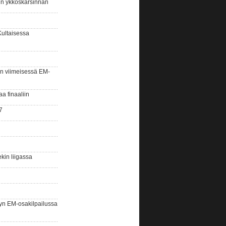
sin ykköskarsinnan
Kultaisessa
n viimeisessä EM-
aa finaaliin
7
kin liigassa
yn EM-osakilpailussa