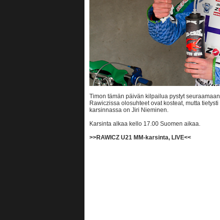
Timon tämän päivän kilpailua pystyt seuraamaan P
Rawiczissa olosuhteet ovat kosteat, mutta tietys
karsinnassa on Jiri Nieminen.
Karsinta alkaa kello 17.00 Suomen aikaa.
>>RAWICZ U21 MM-karsinta, LIVE<<