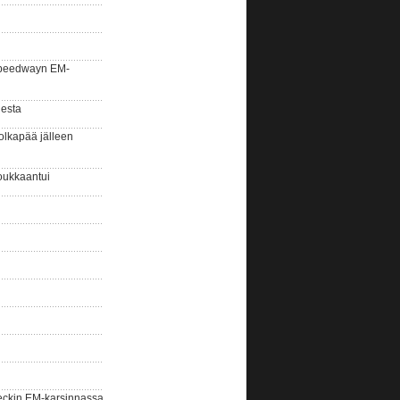
la speedwayn EM-
gesta
olkapää jälleen
oukkaantui
eckin EM-karsinnassa