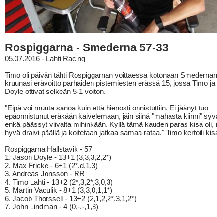
Rospiggarna - Smederna 57-33
05.07.2016 - Lahti Racing
Timo oli päivän tähti Rospiggarnan voittaessa kotonaan Smedernan
kruunasi erävoitto parhaiden pistemiesten erässä 15, jossa Timo j
Doyle ottivat selkeän 5-1 voiton.
"Eipä voi muuta sanoa kuin että hienosti onnistuttiin. Ei jäänyt tuo
epäonnistunut eräkään kaivelemaan, jäin siinä "mahasta kiinni" sy
enkä päässyt viivalta mihinkään. Kyllä tämä kauden paras kisa oli, 
hyvä draivi päällä ja koitetaan jatkaa samaa rataa." Timo kertoili kis
Rospiggarna Hallstavik - 57
1. Jason Doyle - 13+1 (3,3,3,2,2*)
2. Max Fricke - 6+1 (2*,d,1,3)
3. Andreas Jonsson - RR
4. Timo Lahti - 13+2 (2*,3,2*,3,0,3)
5. Martin Vaculik - 8+1 (3,3,0,1,1*)
6. Jacob Thorssell - 13+2 (2,1,2,2*,3,1,2*)
7. John Lindman - 4 (0,-,-,1,3)