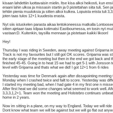
kisaan lahdettiin luottavaisin mielin. Itse kisa alkoi heikosti, kun e
eraani lahin ulkoa ja missasin startin ja 0 pistettahan siita tuli. Sen j
tehtiin pienia muutoksia ja sitten alkoi kulkea. Lopuista erista tuli 3,
joten taas tulos 12+1 kuudesta erasta.
Nyt siis istuskelen parasta aikaa lentokoneessa matkalla Lontooseen 
sitten ajetaan taas kilpaa kotimatsi Eastbournessa, en tosin nyt mui
vastaan:D. Kuitenkin, taysilla mennaan ja pistetaan kaikki likoon!
Hey!
Thursday I was riding in Sweden, away meeting against Griparna i
Track is not my favourites but I still got OK scores. Griparna was st
the early stage of the meeting but then in the end we got back and 
finished 45-45. Going in to heat 15 we had to get 5-1 with Jonsson t
level with Griparna and thats what we did! I got 12+1 from 6 rides
Yesterday was time for Denmark again after dissapointing meeting 
Monday when I crashed twice and failt to score. Yesterday was diffe
I started my meeting bad, when I had gate 4 in my first one n missed
After first heat we did some changes what seemed to work well. Afte
3,3,3,1,2+1. Team won the meeting and Holstebro continues unbeat
home in 2 years.
Now im sitting in a plane, on my way to England. Today we will ride
Dont know what team we will be against but we will go flat out any