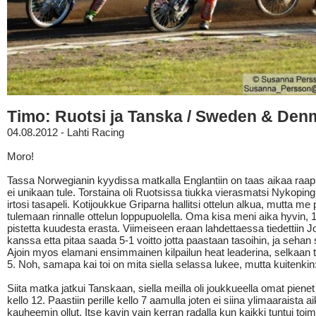
Timo: Ruotsi ja Tanska / Sweden & Den
04.08.2012 - Lahti Racing
Moro!
Tassa Norwegianin kyydissa matkalla Englantiin on taas aikaa raap
ei unikaan tule. Torstaina oli Ruotsissa tiukka vierasmatsi Nykoping
irtosi tasapeli. Kotijoukkue Griparna hallitsi ottelun alkua, mutta me p
tulemaan rinnalle ottelun loppupuolella. Oma kisa meni aika hyvin, 
pistetta kuudesta erasta. Viimeiseen eraan lahdettaessa tiedettiin 
kanssa etta pitaa saada 5-1 voitto jotta paastaan tasoihin, ja sehan si
Ajoin myos elamani ensimmainen kilpailun heat leaderina, selkaan 
5. Noh, samapa kai toi on mita siella selassa lukee, mutta kuitenkin:
Siita matka jatkui Tanskaan, siella meilla oli joukkueella omat pienet 
kello 12. Paastiin perille kello 7 aamulla joten ei siina ylimaaraista a
kauheemin ollut. Itse kavin vain kerran radalla kun kaikki tuntui toim