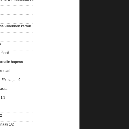
ssa viidennen kerran
n
ärässä
arnalle hopeaa
mestari
o EM-sarjan 9.
gassa
 1/2
/2
naali 1/2