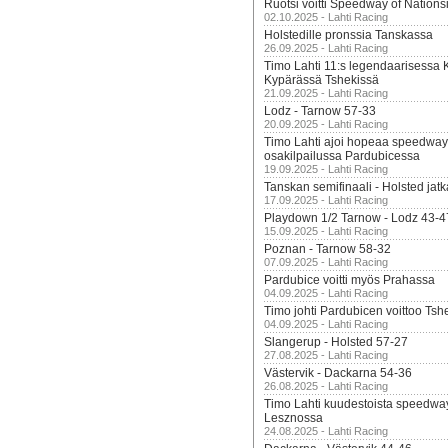
Ruotsi voitti Speedway of Nation
02.10.2025 - Lahti Racing
Holstedille pronssia Tanskassa
26.09.2025 - Lahti Racing
Timo Lahti 11:s legendaarisessa 
Kypärässä Tshekissä
21.09.2025 - Lahti Racing
Lodz - Tarnow 57-33
20.09.2025 - Lahti Racing
Timo Lahti ajoi hopeaa speedway
osakilpailussa Pardubicessa
19.09.2025 - Lahti Racing
Tanskan semifinaali - Holsted jatk
17.09.2025 - Lahti Racing
Playdown 1/2 Tarnow - Lodz 43-4
15.09.2025 - Lahti Racing
Poznan - Tarnow 58-32
07.09.2025 - Lahti Racing
Pardubice voitti myös Prahassa
04.09.2025 - Lahti Racing
Timo johti Pardubicen voittoo Tshe
04.09.2025 - Lahti Racing
Slangerup - Holsted 57-27
27.08.2025 - Lahti Racing
Västervik - Dackarna 54-36
26.08.2025 - Lahti Racing
Timo Lahti kuudestoista speedwa
Lesznossa
24.08.2025 - Lahti Racing