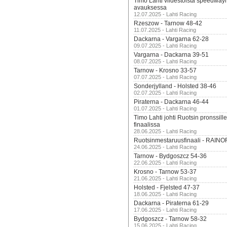
Timo Lahti viidestoista speedway
avauksessa
12.07.2025 - Lahti Racing
Rzeszow - Tarnow 48-42
11.07.2025 - Lahti Racing
Dackarna - Vargarna 62-28
09.07.2025 - Lahti Racing
Vargarna - Dackarna 39-51
08.07.2025 - Lahti Racing
Tarnow - Krosno 33-57
07.07.2025 - Lahti Racing
Sonderjylland - Holsted 38-46
02.07.2025 - Lahti Racing
Piraterna - Dackarna 46-44
01.07.2025 - Lahti Racing
Timo Lahti johti Ruotsin pronssi
finaalissa
28.06.2025 - Lahti Racing
Ruotsinmestaruusfinaali - RAINO
24.06.2025 - Lahti Racing
Tarnow - Bydgoszcz 54-36
22.06.2025 - Lahti Racing
Krosno - Tarnow 53-37
21.06.2025 - Lahti Racing
Holsted - Fjelsted 47-37
18.06.2025 - Lahti Racing
Dackarna - Piraterna 61-29
17.06.2025 - Lahti Racing
Bydgoszcz - Tarnow 58-32
15.06.2025 - Lahti Racing