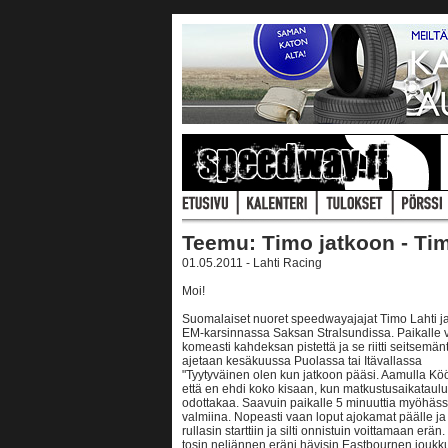
Teemu: Timo jatkoon - Tim
01.05.2011 - Lahti Racing
Moi!
Suomalaiset nuoret speedwayajajat Timo Lahti ja
EM-karsinnassa Saksan Stralsundissa. Paikalle vi
komeasti kahdeksan pistettä ja se riitti seitsemän
ajetaan kesäkuussa Puolassa tai Itävallassa
"Tyytyväinen olen kun jatkoon pääsi. Aamulla Köö
että en ehdi koko kisaan, kun matkustusaikataulut p
odottakaa. Saavuin paikalle 5 minuuttia myöhässä
valmiina. Nopeasti vaan loput ajokamat päälle ja
rullasin starttiin ja silti onnistuin voittamaan er
tosin neljännen eräni hävisin Eastbournen joukku