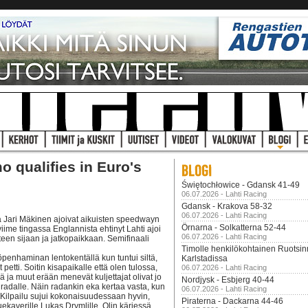
o qualifies in Euro's
Świętochłowice - Gdansk 41-49
06.07.2026 - Lahti Racing
Gdansk - Krakova 58-32
06.07.2026 - Lahti Racing
 Jari Mäkinen ajoivat aikuisten speedwayn
Örnarna - Solkatterna 52-44
ime tingassa Englannista ehtinyt Lahti ajoi
06.07.2026 - Lahti Racing
teen sijaan ja jatkopaikkaan. Semifinaali
Timolle henkilökohtainen Ruotsi
penhaminan lentokentällä kun tuntui siltä,
Karlstadissa
etti. Soitin kisapaikalle että olen tulossa,
06.07.2026 - Lahti Racing
 ja muut erään menevät kuljettajat olivat jo
Nordjysk - Esbjerg 40-44
 radalle. Näin radankin eka kertaa vasta, kun
06.07.2026 - Lahti Racing
än. Kilpailu sujui kokonaisuudessaan hyvin,
Piraterna - Dackarna 44-46
ekaverille Lukas Drymlille. Olin kärjessä,