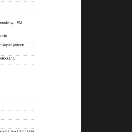
la speedwayn EM-
gesta
olkapää jälleen
oukkaantui
eckin EM-karsinnassa