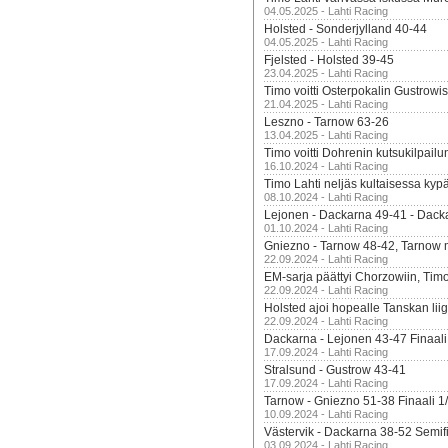
04.05.2025 - Lahti Racing
Holsted - Sonderjylland 40-44
04.05.2025 - Lahti Racing
Fjelsted - Holsted 39-45
23.04.2025 - Lahti Racing
Timo voitti Osterpokalin Gustrowi
21.04.2025 - Lahti Racing
Leszno - Tarnow 63-26
13.04.2025 - Lahti Racing
Timo voitti Dohrenin kutsukilpailu
16.10.2024 - Lahti Racing
Timo Lahti neljäs kultaisessa kyp
08.10.2024 - Lahti Racing
Lejonen - Dackarna 49-41 - Dack
01.10.2024 - Lahti Racing
Gniezno - Tarnow 48-42, Tarnow 
22.09.2024 - Lahti Racing
EM-sarja päättyi Chorzowiin, Tim
22.09.2024 - Lahti Racing
Holsted ajoi hopealle Tanskan lii
22.09.2024 - Lahti Racing
Dackarna - Lejonen 43-47 Finaali
17.09.2024 - Lahti Racing
Stralsund - Gustrow 43-41
17.09.2024 - Lahti Racing
Tarnow - Gniezno 51-38 Finaali 1
10.09.2024 - Lahti Racing
Västervik - Dackarna 38-52 Semifi
03.09.2024 - Lahti Racing