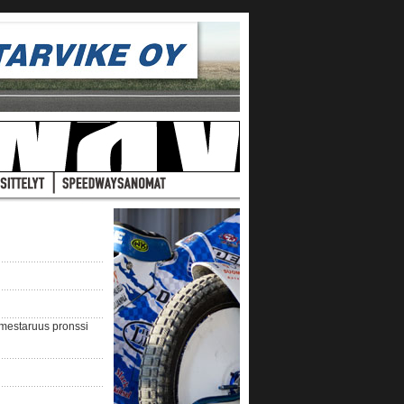
nmestaruus pronssi