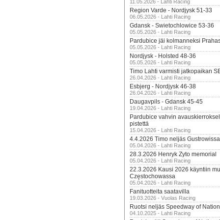
11.05.2026 - Lahti Racing
Region Varde - Nordjysk 51-33
06.05.2026 - Lahti Racing
Gdansk - Swietochlowice 53-36
05.05.2026 - Lahti Racing
Pardubice jäi kolmanneksi Praha
05.05.2026 - Lahti Racing
Nordjysk - Holsted 48-36
05.05.2026 - Lahti Racing
Timo Lahti varmisti jatkopaikan 
26.04.2026 - Lahti Racing
Esbjerg - Nordjysk 46-38
26.04.2026 - Lahti Racing
Daugavpils - Gdansk 45-45
19.04.2026 - Lahti Racing
Pardubice vahvin avauskierroksel
pistettä
15.04.2026 - Lahti Racing
4.4.2026 Timo neljäs Gustrowissa
05.04.2026 - Lahti Racing
28.3.2026 Henryk Zyto memorial
05.04.2026 - Lahti Racing
22.3.2026 Kausi 2026 käyntiin mui
Częstochowassa
05.04.2026 - Lahti Racing
Fanituotteita saatavilla
19.03.2026 - Vuolas Racing
Ruotsi neljäs Speedway of Nation
04.10.2025 - Lahti Racing