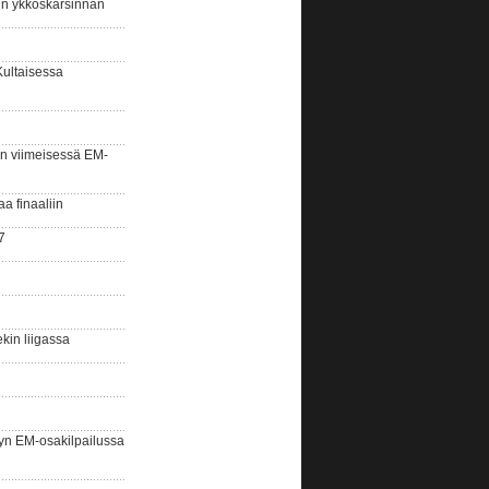
sin ykköskarsinnan
Kultaisessa
n viimeisessä EM-
aa finaaliin
7
kin liigassa
yn EM-osakilpailussa