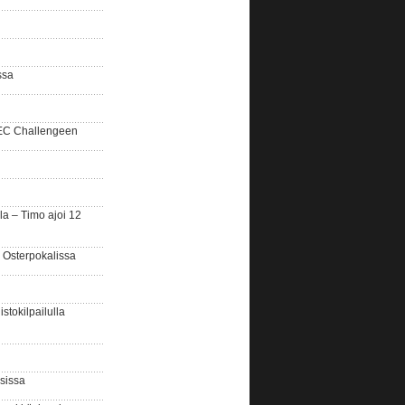
ssa
SEC Challengeen
la – Timo ajoi 12
 Osterpokalissa
stokilpailulla
sissa