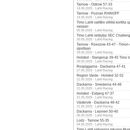
Tarnow - Ostrow 57-33
14.06.2025 - Lahti Racing
Tarnow - Poznan RAINOFF
14.06.2025 - Lahti Racing
Timo Lahti valittiin villillä kortil
sarjaan
05.06.2025 - Lahti Racing
Timo Lahti vetäytyy SEC Challen
30.05.2025 - Lahti Racing
Tarnow - Rzeszow 43-47 - Timon 
sijoiltaan
29.05.2025 - Lahti Racing
Holsted - Slangerup 39-45 Timo l
28.05.2025 - Lahti Racing
Rospiggarna - Dackarna 47-41
27.05.2025 - Lahti Racing
Region Varde - Holsted 32-52
21.05.2025 - Lahti Racing
Dackarna - Smederna 44-46
21.05.2025 - Lahti Racing
Holsted - Esbjerg 47-37
21.05.2025 - Lahti Racing
Västervik - Dackarna 48-42
21.05.2025 - Lahti Racing
Dackarna - Lejonen 50-40
06.05.2025 - Lahti Racing
Lodz - Tarnow 55-35
04.05.2025 - Lahti Racing
Timo Lahti vahvassa iskussa Mur