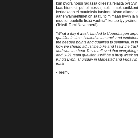
kun pyörä nousi radassa olleesta reiästä pystyyn
taas hienosti, puhelimessa juteltiin mekaanikkoni
kertaakaan ei muutoksia tarvinnut kisan aikana te
äänenvaimentimet on saatu toimimaan hyvin ja m
moottoripuolelle lisää vauhtia", kertoo tyytyväine
(Teksti: Tomi Nevanperä)
"What a day it was! I landed to Copenhagen airpor
qualifier in time. I called to the track and explain
the needed points and qualified to semifinal. I
how we should adjust the bike and I saw the track f
and won the heat. I'm so relieved that everythi
and U-21 team qualifier. It will be a busy week 
King's Lynn, Thursday in Mariestad and Friday i
track.
- Teemu