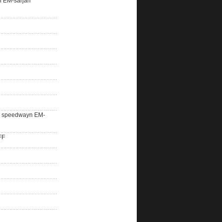
n EM-sarjan
lle speedwayn EM-
FF