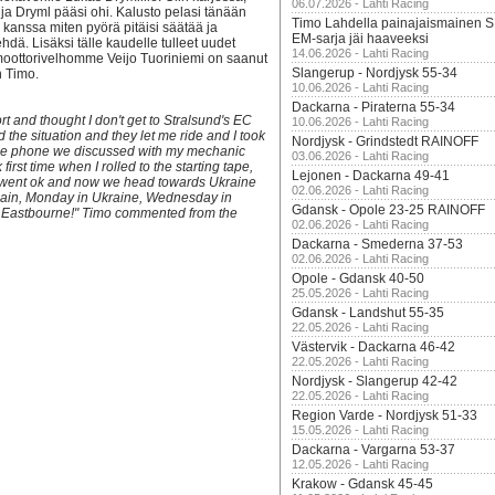
06.07.2026 - Lahti Racing
 ja Dryml pääsi ohi. Kalusto pelasi tänään
Timo Lahdella painajaismainen
 kanssa miten pyörä pitäisi säätää ja
EM-sarja jäi haaveeksi
hdä. Lisäksi tälle kaudelle tulleet uudet
14.06.2026 - Lahti Racing
oottorivelhomme Veijo Tuoriniemi on saanut
Slangerup - Nordjysk 55-34
n Timo.
10.06.2026 - Lahti Racing
Dackarna - Piraterna 55-34
t and thought I don't get to Stralsund's EC
10.06.2026 - Lahti Racing
ed the situation and they let me ride and I took
Nordjysk - Grindstedt RAINOFF
n the phone we discussed with my mechanic
03.06.2026 - Lahti Racing
irst time when I rolled to the starting tape,
Lejonen - Dackarna 49-41
ng went ok and now we head towards Ukraine
02.06.2026 - Lahti Racing
again, Monday in Ukraine, Wednesday in
Gdansk - Opole 23-25 RAINOFF
n Eastbourne!" Timo commented from the
02.06.2026 - Lahti Racing
Dackarna - Smederna 37-53
02.06.2026 - Lahti Racing
Opole - Gdansk 40-50
25.05.2026 - Lahti Racing
Gdansk - Landshut 55-35
22.05.2026 - Lahti Racing
Västervik - Dackarna 46-42
22.05.2026 - Lahti Racing
Nordjysk - Slangerup 42-42
22.05.2026 - Lahti Racing
Region Varde - Nordjysk 51-33
15.05.2026 - Lahti Racing
Dackarna - Vargarna 53-37
12.05.2026 - Lahti Racing
Krakow - Gdansk 45-45