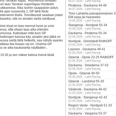
kinä Tanskan liigaa.. Huomenna nimittäin
06.07.2026 - Lahti Racing
jan taas Tanskan superliigaa Holstedin
Piraterna - Dackarna 44-46
oukkueessa. Aika isoihin saappaisin astun,
06.07.2026 - Lahti Racing
illä ajan numerolla 1, GP tähti Nicki
Timo Lahdella painajaismainen
edersenin tilalla. Toivottavasti saadaan jotain
EM-sarja jäi haaveeksi
ikaseksi, sitä ne ainakin siellä odottavat..
14.06.2026 - Lahti Racing
Slangerup - Nordjysk 55-34
iime kisat on taas mennyt hyvin ja voisi
10.06.2026 - Lahti Racing
anoa, että ollaan taas aika elämäni
unnossa. Katsotaan mitä tuon GP
Dackarna - Piraterna 55-34
hallengen kanssa käy, ainakin yksi jätkä on
10.06.2026 - Lahti Racing
ivussa sieltä tällä hetkellä, saa nähdä saanko
Nordjysk - Grindstedt RAINOFF
aikkaa itse kisaan vai en. Unelma GP
03.06.2026 - Lahti Racing
a se aika kaukaiselta näyttääkin...
Lejonen - Dackarna 49-41
02.06.2026 - Lahti Racing
9.30 ja sen näkee katsoa livenä tästä
Gdansk - Opole 23-25 RAINOFF
02.06.2026 - Lahti Racing
Dackarna - Smederna 37-53
02.06.2026 - Lahti Racing
Opole - Gdansk 40-50
25.05.2026 - Lahti Racing
Gdansk - Landshut 55-35
22.05.2026 - Lahti Racing
Västervik - Dackarna 46-42
22.05.2026 - Lahti Racing
Nordjysk - Slangerup 42-42
22.05.2026 - Lahti Racing
Region Varde - Nordjysk 51-33
15.05.2026 - Lahti Racing
Dackarna - Vargarna 53-37