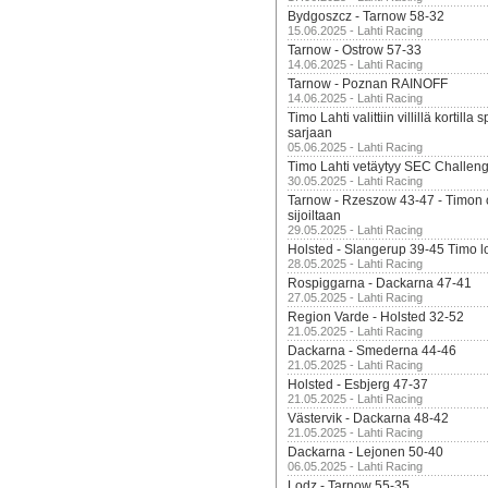
Bydgoszcz - Tarnow 58-32
15.06.2025 - Lahti Racing
Tarnow - Ostrow 57-33
14.06.2025 - Lahti Racing
Tarnow - Poznan RAINOFF
14.06.2025 - Lahti Racing
Timo Lahti valittiin villillä kortil
sarjaan
05.06.2025 - Lahti Racing
Timo Lahti vetäytyy SEC Challen
30.05.2025 - Lahti Racing
Tarnow - Rzeszow 43-47 - Timon 
sijoiltaan
29.05.2025 - Lahti Racing
Holsted - Slangerup 39-45 Timo l
28.05.2025 - Lahti Racing
Rospiggarna - Dackarna 47-41
27.05.2025 - Lahti Racing
Region Varde - Holsted 32-52
21.05.2025 - Lahti Racing
Dackarna - Smederna 44-46
21.05.2025 - Lahti Racing
Holsted - Esbjerg 47-37
21.05.2025 - Lahti Racing
Västervik - Dackarna 48-42
21.05.2025 - Lahti Racing
Dackarna - Lejonen 50-40
06.05.2025 - Lahti Racing
Lodz - Tarnow 55-35