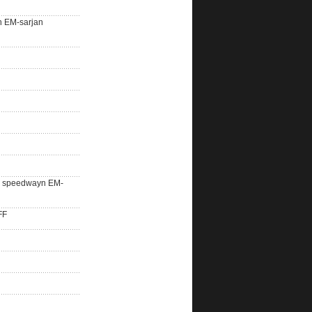
n EM-sarjan
lle speedwayn EM-
FF