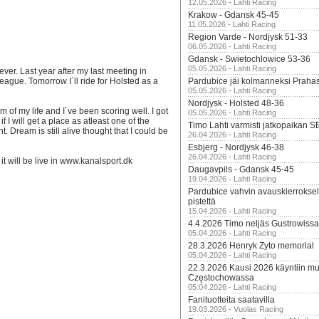
12.05.2026 - Lahti Racing
Krakow - Gdansk 45-45
11.05.2026 - Lahti Racing
Region Varde - Nordjysk 51-33
06.05.2026 - Lahti Racing
Gdansk - Swietochlowice 53-36
05.05.2026 - Lahti Racing
ver. Last year after my last meeting in
league. Tomorrow I´ll ride for Holsted as a
Pardubice jäi kolmanneksi Praha
05.05.2026 - Lahti Racing
Nordjysk - Holsted 48-36
 of my life and I´ve been scoring well. I got
05.05.2026 - Lahti Racing
f I will get a place as atleast one of the
Timo Lahti varmisti jatkopaikan 
. Dream is still alive thought that I could be
26.04.2026 - Lahti Racing
Esbjerg - Nordjysk 46-38
26.04.2026 - Lahti Racing
t will be live in www.kanalsport.dk
Daugavpils - Gdansk 45-45
19.04.2026 - Lahti Racing
Pardubice vahvin avauskierroksel
pistettä
15.04.2026 - Lahti Racing
4.4.2026 Timo neljäs Gustrowissa
05.04.2026 - Lahti Racing
28.3.2026 Henryk Zyto memorial
05.04.2026 - Lahti Racing
22.3.2026 Kausi 2026 käyntiin mui
Częstochowassa
05.04.2026 - Lahti Racing
Fanituotteita saatavilla
19.03.2026 - Vuolas Racing