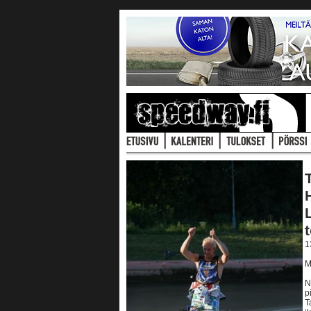
1
M
N
p
T