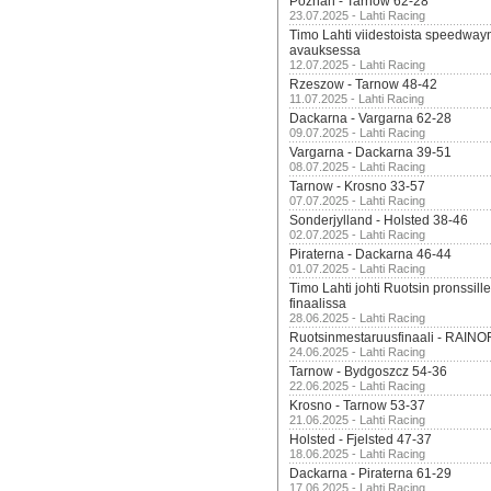
Poznan - Tarnow 62-28
23.07.2025 - Lahti Racing
Timo Lahti viidestoista speedway
avauksessa
12.07.2025 - Lahti Racing
Rzeszow - Tarnow 48-42
11.07.2025 - Lahti Racing
Dackarna - Vargarna 62-28
09.07.2025 - Lahti Racing
Vargarna - Dackarna 39-51
08.07.2025 - Lahti Racing
Tarnow - Krosno 33-57
07.07.2025 - Lahti Racing
Sonderjylland - Holsted 38-46
02.07.2025 - Lahti Racing
Piraterna - Dackarna 46-44
01.07.2025 - Lahti Racing
Timo Lahti johti Ruotsin pronssi
finaalissa
28.06.2025 - Lahti Racing
Ruotsinmestaruusfinaali - RAINO
24.06.2025 - Lahti Racing
Tarnow - Bydgoszcz 54-36
22.06.2025 - Lahti Racing
Krosno - Tarnow 53-37
21.06.2025 - Lahti Racing
Holsted - Fjelsted 47-37
18.06.2025 - Lahti Racing
Dackarna - Piraterna 61-29
17.06.2025 - Lahti Racing