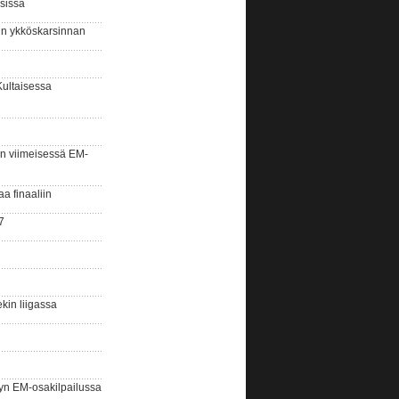
sissa
sin ykköskarsinnan
Kultaisessa
n viimeisessä EM-
aa finaaliin
7
kin liigassa
yn EM-osakilpailussa