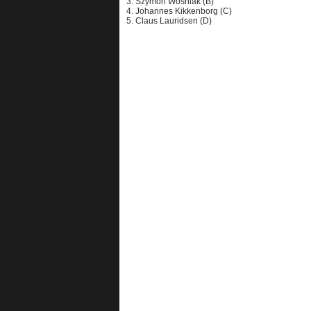
3. Szymon Wosniak (B)
4. Johannes Kikkenborg (C)
5. Claus Lauridsen (D)