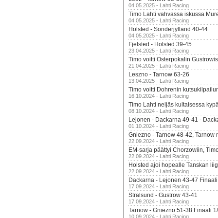
04.05.2025 - Lahti Racing
Timo Lahti vahvassa iskussa Mur
04.05.2025 - Lahti Racing
Holsted - Sonderjylland 40-44
04.05.2025 - Lahti Racing
Fjelsted - Holsted 39-45
23.04.2025 - Lahti Racing
Timo voitti Osterpokalin Gustrowi
21.04.2025 - Lahti Racing
Leszno - Tarnow 63-26
13.04.2025 - Lahti Racing
Timo voitti Dohrenin kutsukilpailu
16.10.2024 - Lahti Racing
Timo Lahti neljäs kultaisessa kyp
08.10.2024 - Lahti Racing
Lejonen - Dackarna 49-41 - Dack
01.10.2024 - Lahti Racing
Gniezno - Tarnow 48-42, Tarnow 
22.09.2024 - Lahti Racing
EM-sarja päättyi Chorzowiin, Tim
22.09.2024 - Lahti Racing
Holsted ajoi hopealle Tanskan lii
22.09.2024 - Lahti Racing
Dackarna - Lejonen 43-47 Finaali
17.09.2024 - Lahti Racing
Stralsund - Gustrow 43-41
17.09.2024 - Lahti Racing
Tarnow - Gniezno 51-38 Finaali 1
10.09.2024 - Lahti Racing