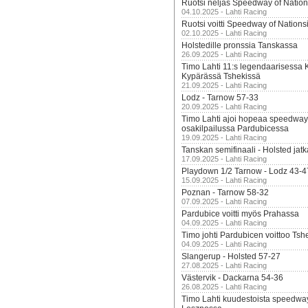
Ruotsi neljäs Speedway of Nation
04.10.2025 - Lahti Racing
Ruotsi voitti Speedway of Nation
02.10.2025 - Lahti Racing
Holstedille pronssia Tanskassa
26.09.2025 - Lahti Racing
Timo Lahti 11:s legendaarisessa 
Kypärässä Tshekissä
21.09.2025 - Lahti Racing
Lodz - Tarnow 57-33
20.09.2025 - Lahti Racing
Timo Lahti ajoi hopeaa speedway
osakilpailussa Pardubicessa
19.09.2025 - Lahti Racing
Tanskan semifinaali - Holsted jatk
17.09.2025 - Lahti Racing
Playdown 1/2 Tarnow - Lodz 43-4
15.09.2025 - Lahti Racing
Poznan - Tarnow 58-32
07.09.2025 - Lahti Racing
Pardubice voitti myös Prahassa
04.09.2025 - Lahti Racing
Timo johti Pardubicen voittoo Tshe
04.09.2025 - Lahti Racing
Slangerup - Holsted 57-27
27.08.2025 - Lahti Racing
Västervik - Dackarna 54-36
26.08.2025 - Lahti Racing
Timo Lahti kuudestoista speedwa