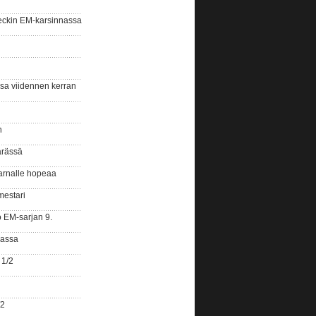
eckin EM-karsinnassa
ssa viidennen kerran
n
ärässä
arnalle hopeaa
mestari
o EM-sarjan 9.
gassa
 1/2
/2