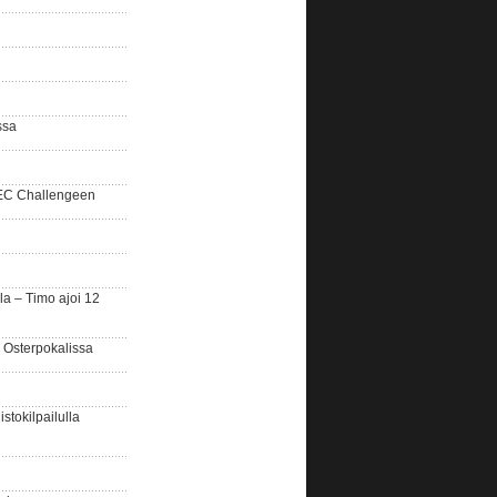
ssa
SEC Challengeen
la – Timo ajoi 12
 Osterpokalissa
stokilpailulla