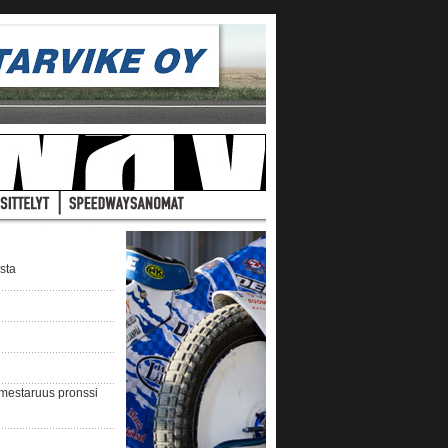
ista
nmestaruus pronssi