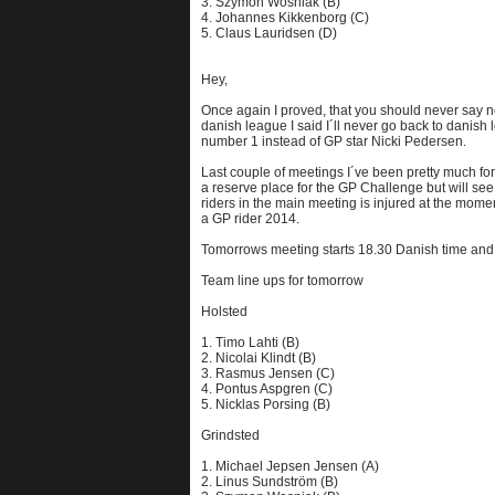
3. Szymon Wosniak (B)
4. Johannes Kikkenborg (C)
5. Claus Lauridsen (D)
Hey,
Once again I proved, that you should never say ne
danish league I said I´ll never go back to danish 
number 1 instead of GP star Nicki Pedersen.
Last couple of meetings I´ve been pretty much form
a reserve place for the GP Challenge but will see i
riders in the main meeting is injured at the moment
a GP rider 2014.
Tomorrows meeting starts 18.30 Danish time and i
Team line ups for tomorrow
Holsted
1. Timo Lahti (B)
2. Nicolai Klindt (B)
3. Rasmus Jensen (C)
4. Pontus Aspgren (C)
5. Nicklas Porsing (B)
Grindsted
1. Michael Jepsen Jensen (A)
2. Linus Sundström (B)