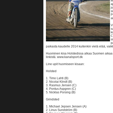
i
a
j
s
P
a
V
s
k
C
s
p
paikasta kaudelle 2014 kuitenkin vielä elää, vaikk
Huominen kisa Holstedissa alkaa Suomen aikaa 1
linkistä. www.kanalsport.dk
Line upit huomiseen kisaan:
Holsted
1. Timo Lahti (B)
2. Nicolai Klindt (B)
3. Rasmus Jensen (C)
4. Pontus Aspgren (C)
5. Nicklas Porsing (B)
Grindsted
1. Michael Jepsen Jensen (A)
2. Linus Sundström (B)