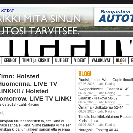
Timo: Holsted
Ruotsi jäi ulos World Cupin finaal
Huomenna. LIVE TV
07.08.2026 - Lahti Racing
Świętochłowice - Gdansk 41-49
LINKKI! / Holsted
06.07.2026 - Lahti Racing
tomorrow. LIVE TV LINK!
Gdansk - Krakova 58-32
06.07.2026 - Lahti Racing
3.08.2013 - Lahti Racing
Örnarna - Solkatterna 52-44
06.07.2026 - Lahti Racing
oi,
Timolle henkilökohtainen Ruotsi
Karlstadissa
äköjään tuli taas todistettua, että ikinä ei
06.07.2026 - Lahti Racing
itäisi sanoa ei ikinä. Viime kautena viimeisen
anskan kilpailun jälkeen sanoin että ei enää
Nordjysk - Esbjerg 40-44