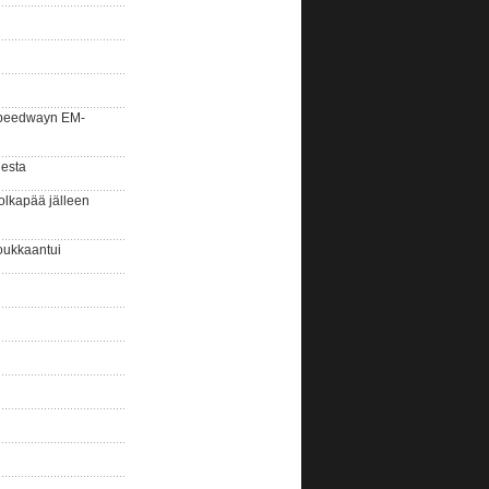
la speedwayn EM-
gesta
olkapää jälleen
oukkaantui