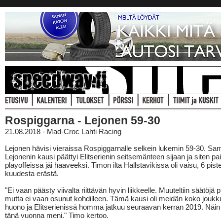
Rospiggarna - Lejonen 59-30
21.08.2018 - Mad-Croc Lahti Racing
Lejonen hävisi vieraissa Rospiggarnalle selkein lukemin 59-30. Sam
Lejonenin kausi päättyi Elitserienin seitsemänteen sijaan ja siten pa
playoffeissa jäi haaveeksi. Timon ilta Hallstavikissa oli vaisu, 6 piste
kuudesta erästä.
"Ei vaan päästy viivalta riittävän hyvin liikkeelle. Muuteltiin säätöjä pi
mutta ei vaan osunut kohdilleen. Tämä kausi oli meidän koko joukk
huono ja Elitserienissä homma jatkuu seuraavan kerran 2019. Näin
tänä vuonna meni." Timo kertoo.