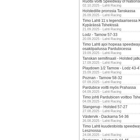
Ruotsi voitti Speedway of Nation
02.10.2025 - Lahti Racing
Holstedille pronssia Tanskassa
26.09.2025 - Lahti Racing
Timo Lahti 11:s legendaarisessa 
Kypärässä Tshekissä
21.09.2025 - Lahti Racing
Lodz - Tarnow 57-33
20.09.2025 - Lahti Racing
Timo Lahti ajoi hopeaa speedway
osakilpailussa Pardubicessa
19.09.2025 - Lahti Racing
Tanskan semifinaali - Holsted jatk
17.09.2025 - Lahti Racing
Playdown 1/2 Tarnow - Lodz 43-4
15.09.2025 - Lahti Racing
Poznan - Tarnow 58-32
07.09.2025 - Lahti Racing
Pardubice voitti myös Prahassa
04.09.2025 - Lahti Racing
Timo johti Pardubicen voittoo Tshe
04.09.2025 - Lahti Racing
Slangerup - Holsted 57-27
27.08.2025 - Lahti Racing
Västervik - Dackarna 54-36
26.08.2025 - Lahti Racing
Timo Lahti kuudestoista speedwa
Lesznossa
24.08.2025 - Lahti Racing