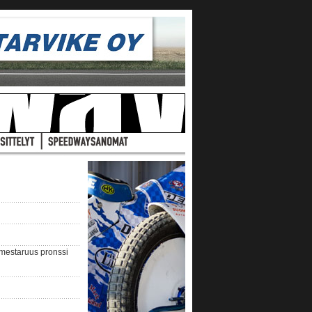
nmestaruus pronssi