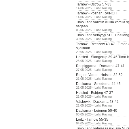
Tarnow - Ostrow 57-33
14.06.2025 - Lahti Racing
Tarnow - Poznan RAINOFF
14.06.2025 - Lahti Racing
Timo Lahti valittiin villillä kortil
sarjaan
05.06.2025 - Lahti Racing
Timo Lahti vetäytyy SEC Challen
30.05.2025 - Lahti Racing
Tarnow - Rzeszow 43-47 - Timon 
sijoiltaan
29.05.2025 - Lahti Racing
Holsted - Slangerup 39-45 Timo l
28.05.2025 - Lahti Racing
Rospiggarna - Dackarna 47-41
27.05.2025 - Lahti Racing
Region Varde - Holsted 32-52
21.05.2025 - Lahti Racing
Dackarna - Smederna 44-46
21.05.2025 - Lahti Racing
Holsted - Esbjerg 47-37
21.05.2025 - Lahti Racing
Västervik - Dackarna 48-42
21.05.2025 - Lahti Racing
Dackarna - Lejonen 50-40
06.05.2025 - Lahti Racing
Lodz - Tarnow 55-35
04.05.2025 - Lahti Racing
Timo Lahti vahvassa iskussa Mur