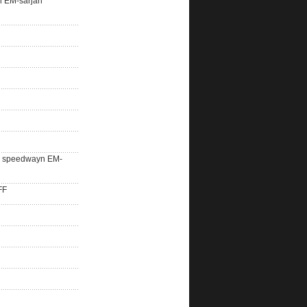
n EM-sarjan
lle speedwayn EM-
FF