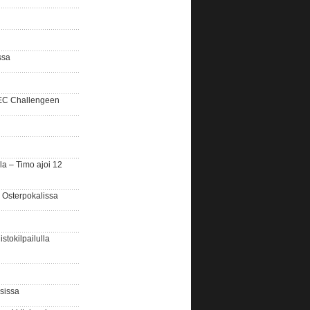
ssa
SEC Challengeen
la – Timo ajoi 12
 Osterpokalissa
stokilpailulla
sissa