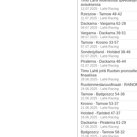
Timo Lahti viidestoista speedway
avauksessa
12.07.2025 - Lahti Racing
Rzeszow - Tarnow 48-42
11.07.2025 - Lahti Racing
Dackarna - Vargarna 62-28
09.07.2025 - Lahti Racing
Vargarna - Dackarna 39-51
08.07.2025 - Lahti Racing
Tarnow - Krosno 33-57
07.07.2025 - Lahti Racing
Sonderjylland - Holsted 38-46
02.07.2025 - Lahti Racing
Piraterna - Dackarna 46-44
01.07.2025 - Lahti Racing
Timo Lahti johti Ruotsin pronssi
finaalissa
28.06.2025 - Lahti Racing
Ruotsinmestaruusfinaali - RAINO
24.06.2025 - Lahti Racing
Tarnow - Bydgoszcz 54-36
22.06.2025 - Lahti Racing
Krosno - Tarnow 53-37
21.06.2025 - Lahti Racing
Holsted - Fjelsted 47-37
18.06.2025 - Lahti Racing
Dackarna - Piraterna 61-29
17.06.2025 - Lahti Racing
Bydgoszcz - Tarnow 58-32
15.06.2025 - Lahti Racing