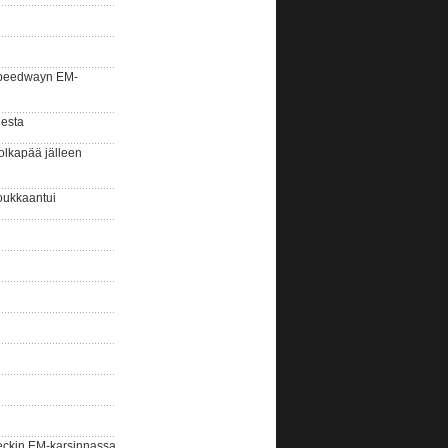
la speedwayn EM-
gesta
olkapää jälleen
oukkaantui
eckin EM-karsinnassa