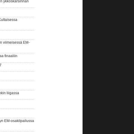
sin ykköskarsinnan
Kultaisessa
n viimeisessä EM-
aa finaaliin
7
kin liigassa
yn EM-osakilpailussa