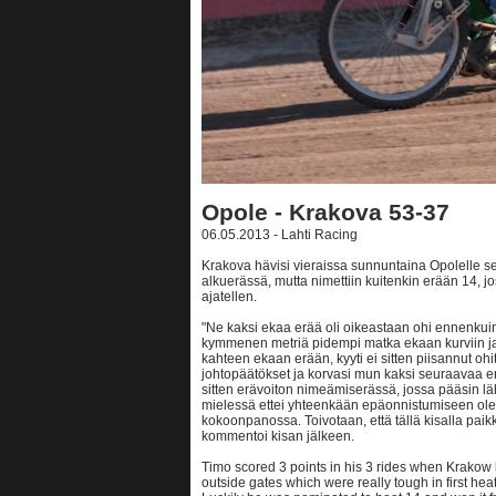
Opole - Krakova 53-37
06.05.2013 - Lahti Racing
Krakova hävisi vieraissa sunnuntaina Opolelle se
alkuerässä, mutta nimettiin kuitenkin erään 14, jo
ajatellen.
"Ne kaksi ekaa erää oli oikeastaan ohi ennenkuin 
kymmenen metriä pidempi matka ekaan kurviin ja
kahteen ekaan erään, kyyti ei sitten piisannut oh
johtopäätökset ja korvasi mun kaksi seuraavaa e
sitten erävoiton nimeämiserässä, jossa pääsin läh
mielessä ettei yhteenkään epäonnistumiseen ole 
kokoonpanossa. Toivotaan, että tällä kisalla pai
kommentoi kisan jälkeen.
Timo scored 3 points in his 3 rides when Krakow l
outside gates which were really tough in first hea