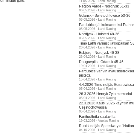
rom inside gate.
11.05.2026 - Lahti Racing
Region Varde - Nordjysk 51-33
06.05.2026 - Lahti Racing
Gdansk - Swietochlowice 53-36
05.05.2026 - Lahti Racing
Pardubice jäi kolmanneksi Praha
05.05.2026 - Lahti Racing
Nordjysk - Holsted 48-36
05.05.2026 - Lahti Racing
Timo Lahti varmisti jatkopaikan 
26.04.2026 - Lahti Racing
Esbjerg - Nordjysk 46-38
26.04.2026 - Lahti Racing
Daugavpils - Gdansk 45-45
19.04.2026 - Lahti Racing
Pardubice vahvin avauskierroksel
pistettä
15.04.2026 - Lahti Racing
4.4.2026 Timo neljäs Gustrowissa
05.04.2026 - Lahti Racing
28.3.2026 Henryk Zyto memorial
05.04.2026 - Lahti Racing
22.3.2026 Kausi 2026 käyntiin mui
Częstochowassa
05.04.2026 - Lahti Racing
Fanituotteita saatavilla
19.03.2026 - Vuolas Racing
Ruotsi neljäs Speedway of Nation
04.10.2025 - Lahti Racing