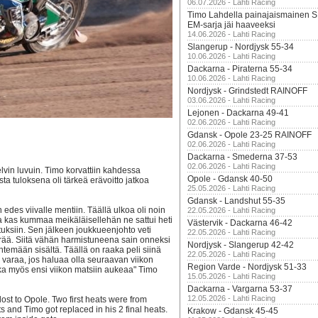
06.07.2026 - Lahti Racing
Timo Lahdella painajaismainen
EM-sarja jäi haaveeksi
14.06.2026 - Lahti Racing
Slangerup - Nordjysk 55-34
10.06.2026 - Lahti Racing
Dackarna - Piraterna 55-34
10.06.2026 - Lahti Racing
Nordjysk - Grindstedt RAINOFF
03.06.2026 - Lahti Racing
Lejonen - Dackarna 49-41
02.06.2026 - Lahti Racing
Gdansk - Opole 23-25 RAINOFF
02.06.2026 - Lahti Racing
Dackarna - Smederna 37-53
02.06.2026 - Lahti Racing
lvin luvuin. Timo korvattiin kahdessa
Opole - Gdansk 40-50
sta tuloksena oli tärkeä erävoitto jatkoa
25.05.2026 - Lahti Racing
Gdansk - Landshut 55-35
edes viivalle mentiin. Täällä ulkoa oli noin
22.05.2026 - Lahti Racing
 kas kummaa meikäläisellehän ne sattui heti
Västervik - Dackarna 46-42
ituksiin. Sen jälkeen joukkueenjohto veti
22.05.2026 - Lahti Racing
rää. Siitä vähän harmistuneena sain onneksi
Nordjysk - Slangerup 42-42
temään sisältä. Täällä on raaka peli siinä
22.05.2026 - Lahti Racing
varaa, jos haluaa olla seuraavan viikon
Region Varde - Nordjysk 51-33
kka myös ensi viikon matsiin aukeaa" Timo
15.05.2026 - Lahti Racing
Dackarna - Vargarna 53-37
12.05.2026 - Lahti Racing
ost to Opole. Two first heats were from
ts and Timo got replaced in his 2 final heats.
Krakow - Gdansk 45-45