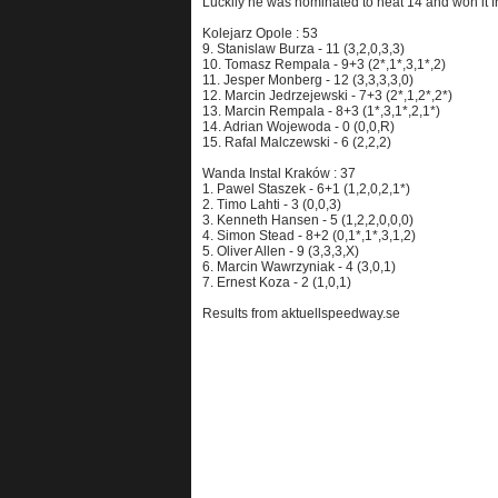
Luckily he was nominated to heat 14 and won it f
Kolejarz Opole : 53
9. Stanislaw Burza - 11 (3,2,0,3,3)
10. Tomasz Rempala - 9+3 (2*,1*,3,1*,2)
11. Jesper Monberg - 12 (3,3,3,3,0)
12. Marcin Jedrzejewski - 7+3 (2*,1,2*,2*)
13. Marcin Rempala - 8+3 (1*,3,1*,2,1*)
14. Adrian Wojewoda - 0 (0,0,R)
15. Rafal Malczewski - 6 (2,2,2)
Wanda Instal Kraków : 37
1. Pawel Staszek - 6+1 (1,2,0,2,1*)
2. Timo Lahti - 3 (0,0,3)
3. Kenneth Hansen - 5 (1,2,2,0,0,0)
4. Simon Stead - 8+2 (0,1*,1*,3,1,2)
5. Oliver Allen - 9 (3,3,3,X)
6. Marcin Wawrzyniak - 4 (3,0,1)
7. Ernest Koza - 2 (1,0,1)
Results from aktuellspeedway.se