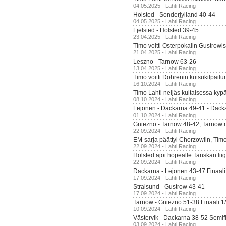
04.05.2025 - Lahti Racing
Holsted - Sonderjylland 40-44
04.05.2025 - Lahti Racing
Fjelsted - Holsted 39-45
23.04.2025 - Lahti Racing
Timo voitti Osterpokalin Gustrowi
21.04.2025 - Lahti Racing
Leszno - Tarnow 63-26
13.04.2025 - Lahti Racing
Timo voitti Dohrenin kutsukilpailu
16.10.2024 - Lahti Racing
Timo Lahti neljäs kultaisessa kyp
08.10.2024 - Lahti Racing
Lejonen - Dackarna 49-41 - Dack
01.10.2024 - Lahti Racing
Gniezno - Tarnow 48-42, Tarnow 
22.09.2024 - Lahti Racing
EM-sarja päättyi Chorzowiin, Tim
22.09.2024 - Lahti Racing
Holsted ajoi hopealle Tanskan lii
22.09.2024 - Lahti Racing
Dackarna - Lejonen 43-47 Finaali
17.09.2024 - Lahti Racing
Stralsund - Gustrow 43-41
17.09.2024 - Lahti Racing
Tarnow - Gniezno 51-38 Finaali 1
10.09.2024 - Lahti Racing
Västervik - Dackarna 38-52 Semifi
03.09.2024 - Lahti Racing