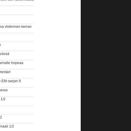
ssa viidennen kerran
n
ärässä
arnalle hopeaa
mestari
o EM-sarjan 9.
gassa
 1/2
/2
naali 1/2