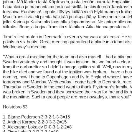
jatkuu. Mä lähden tästä Köpikseen, josta lennän aamulla Englantiin.
Lauantaina ja maanantaina on kisat siellä, keskiviikkona Tanskassa
torstaina Ruotsissa! Lopuksi täytyy kiittää vielä Flyktmanneja kaike
Mun Transitissa oli pientä häikkää ja olispa jääny Tanskan reissu t
jollei Karina ja Kaitsu olis taas ollu jelppaamassa. Ne anto mulle o
viikoksi tänne ja korjaa Transitin sillä aikaa. Aika hienoa porukkaa!"
Timo´s first match in Denmark in over a year was a success. He 
points in six heats. Great meeting quaranteed a place in a team also
Wednesday´s meeting.
"What a great meeting for the team and also myself. I had a bike pr
Sweden yesterday and thought it was ignition, but we found a clear
from the carburettor so I didn´t change ignition stuff. Well, now in my
the bike died and we found out the ignition was broken. I have a b
coming, now I head to Copenhagen and fly to England where I have
tomorrow and Monday. Wednesday I come back to Denmark, race 
Thursday in Sweden In the end I want to thank Flyktman´s family. 
was broken in Sweden and they borrowed their van for me and fix m
the meantime. Such a great people are rare nowadays, thank you!"
Holstebro 53
1. Bjarne Pedersen 3-3-2-1-3-3=15
2. Andriej Karpow 2-2-3-3-3-2=15
3. Aleksandr Lokajev D-0-3-1-2-2=8
4. Timo Lahti 3-2-R-2-2-1=10