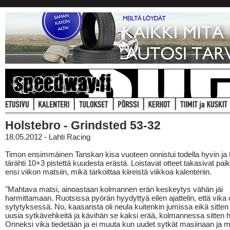
Holstebro - Grindsted 53-32
18.05.2012 - Lahti Racing
Timon ensimmäinen Tanskan kisa vuoteen onnistui todella hyvin ja 
tärähti 10+3 pistettä kuudesta erästä. Loistavat otteet takasivat pa
ensi viikon matsiin, mikä tarkoittaa kiireistä viikkoa kalenteriin.
"Mahtava matsi, ainoastaan kolmannen erän keskeytys vähän jäi
harmittamaan. Ruotsissa pyörän hyydyttyä eilen ajattelin, että vika
sytytyksessä. No, kaasarista oli neula kuitenkin jumissa eikä sitten l
uusia sytkävehkeitä ja kävihän se kaksi erää, kolmannessa sitten h
Onneksi vika tiedetään ja ei muuta kun uudet sytkät masiinaan ja 