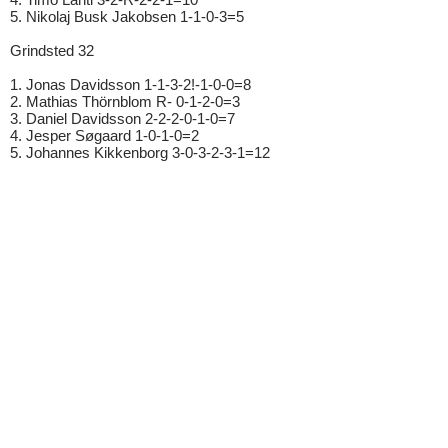
5. Nikolaj Busk Jakobsen 1-1-0-3=5
Grindsted 32
1. Jonas Davidsson 1-1-3-2!-1-0-0=8
2. Mathias Thörnblom R- 0-1-2-0=3
3. Daniel Davidsson 2-2-2-0-1-0=7
4. Jesper Søgaard 1-0-1-0=2
5. Johannes Kikkenborg 3-0-3-2-3-1=12