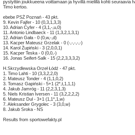
pystyttiin joukkueena voittamaan ja hyvillä mielillä kohti seuraavia h
Timo kertoo.
ebebe PSŻ Poznań - 43 pkt.
9. Kevin Fajfer - 10 (0,3,1,3,3)
10. Adrian Cyfer - 4 (3,1,-,u,0)
11. Antonio Lindbaeck - 11 (1,3,2,1,3,1)
12. Adrian Gała - 0 (0,w,-,d)
13. Kacper Mateusz Grzelak - 0 (-,-,-,-,-)
14. Karol Żupiński - 3 (2,0,0,1)
15. Kacper Teska - 0 (0,0,-)
16. Jonas Seifert-Salk - 15 (2,2,3,3,3,2)
H.Skrzydlewska Orzeł Łódź - 47 pkt.
1. Timo Lahti - 10 (3,3,2,2,0)
2. Mateusz Tonder - 4 (1,1,0,2)
3. Tomasz Gapiński - 5+1 (2*,t,1,1,1)
4. Jakub Jamróg - 11 (2,2,3,1,3)
5. Niels Kristian Iversen - 11 (3,2,2,2,2)
6. Mateusz Dul - 3+1 (1,1*,1,w)
7. Aleksander Grygolec - 3 (3,0,w)
8. Jakub Sroka - NS
Results from sportowefakty.pl