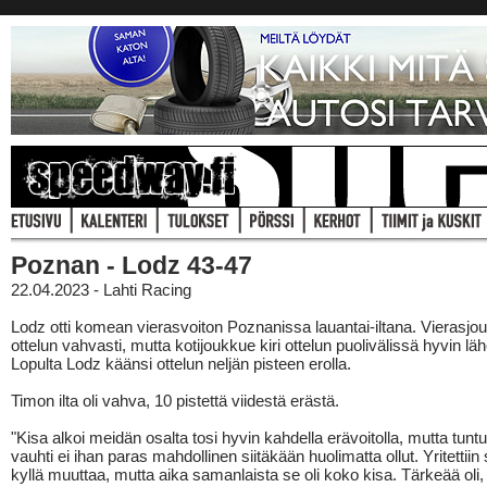
Poznan - Lodz 43-47
22.04.2023 - Lahti Racing
Lodz otti komean vierasvoiton Poznanissa lauantai-iltana. Vierasjouk
ottelun vahvasti, mutta kotijoukkue kiri ottelun puolivälissä hyvin läh
Lopulta Lodz käänsi ottelun neljän pisteen erolla.
Timon ilta oli vahva, 10 pistettä viidestä erästä.
"Kisa alkoi meidän osalta tosi hyvin kahdella erävoitolla, mutta tuntu
vauhti ei ihan paras mahdollinen siitäkään huolimatta ollut. Yritettiin
kyllä muuttaa, mutta aika samanlaista se oli koko kisa. Tärkeää oli, 