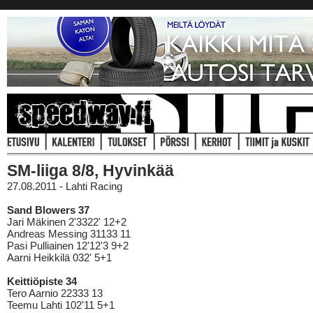
SM-liiga 8/8, Hyvinkää
27.08.2011 - Lahti Racing
Sand Blowers 37
Jari Mäkinen 2'3322' 12+2
Andreas Messing 31133 11
Pasi Pulliainen 12'12'3 9+2
Aarni Heikkilä 032' 5+1
Keittiöpiste 34
Tero Aarnio 22333 13
Teemu Lahti 102'11 5+1