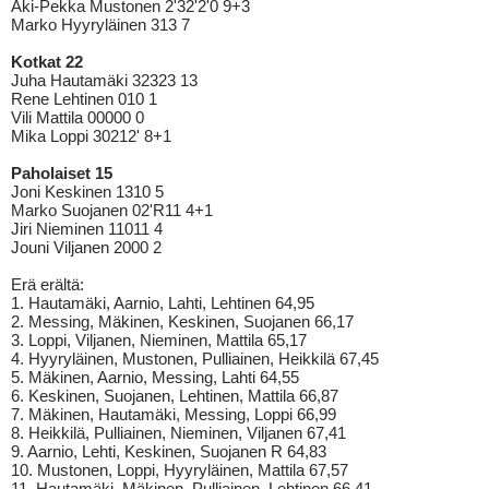
Aki-Pekka Mustonen 2'32'2'0 9+3
Marko Hyyryläinen 313 7
Kotkat 22
Juha Hautamäki 32323 13
Rene Lehtinen 010 1
Vili Mattila 00000 0
Mika Loppi 30212' 8+1
Paholaiset 15
Joni Keskinen 1310 5
Marko Suojanen 02'R11 4+1
Jiri Nieminen 11011 4
Jouni Viljanen 2000 2
Erä erältä:
1. Hautamäki, Aarnio, Lahti, Lehtinen 64,95
2. Messing, Mäkinen, Keskinen, Suojanen 66,17
3. Loppi, Viljanen, Nieminen, Mattila 65,17
4. Hyyryläinen, Mustonen, Pulliainen, Heikkilä 67,45
5. Mäkinen, Aarnio, Messing, Lahti 64,55
6. Keskinen, Suojanen, Lehtinen, Mattila 66,87
7. Mäkinen, Hautamäki, Messing, Loppi 66,99
8. Heikkilä, Pulliainen, Nieminen, Viljanen 67,41
9. Aarnio, Lehti, Keskinen, Suojanen R 64,83
10. Mustonen, Loppi, Hyyryläinen, Mattila 67,57
11. Hautamäki, Mäkinen, Pulliainen, Lehtinen 66,41