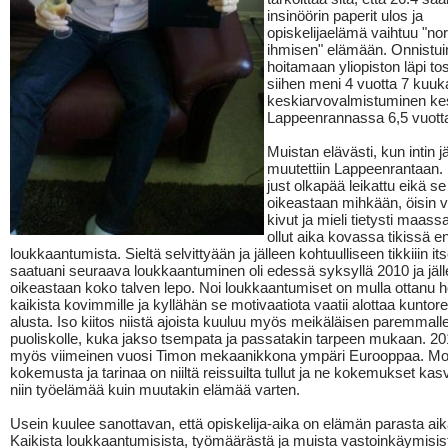
insinöörin paperit ulos ja
opiskelijaelämä vaihtuu "no
ihmisen" elämään. Onnistui
hoitamaan yliopiston läpi tos
siihen meni 4 vuotta 7 kuuk
keskiarvovalmistuminen kes
Lappeenrannassa 6,5 vuott
Muistan elävästi, kun intin j
muutettiin Lappeenrantaan. 
just olkapää leikattu eikä se
oikeastaan mihkään, öisin v
kivut ja mieli tietysti maass
ollut aika kovassa tikissä 
loukkaantumista. Sieltä selvittyään ja jälleen kohtuulliseen tikkiiin its
saatuani seuraava loukkaantuminen oli edessä syksyllä 2010 ja jäl
oikeastaan koko talven lepo. Noi loukkaantumiset on mulla ottanu h
kaikista kovimmille ja kyllähän se motivaatiota vaatii alottaa kuntore
alusta. Iso kiitos niistä ajoista kuuluu myös meikäläisen paremmall
puoliskolle, kuka jakso tsempata ja passatakin tarpeen mukaan. 201
myös viimeinen vuosi Timon mekaanikkona ympäri Eurooppaa. Mo
kokemusta ja tarinaa on niiltä reissuilta tullut ja ne kokemukset kas
niin työelämää kuin muutakin elämää varten.
Usein kuulee sanottavan, että opiskelija-aika on elämän parasta aik
Kaikista loukkaantumisista, työmäärästä ja muista vastoinkäymisis