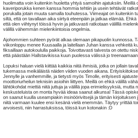
huolimatta voin kuitenkin huoletta yhtyä samoihin ajatuksiin. Meillä
kaveriporukka kenen kanssa hommia tehtiin ja usein tehtävät ratkott
porukalla jotain muuta samalla touhutessa. Viimeajat on kuitenkin t
siltä, että on tavallaan aika siirtyä eteenpäin ja jatkaa elämää. Ehkä
että olen viihtynyt töissä hyvin ja jatkuvasti ratkotaan välilllä mielenki
välillä vähemmän mielenkiintoisia ongelmia.
Ajohommien suhteen pyörät alkaa olemaan pikapuolin kunnossa. 
viikonloppu menee Kuusaalla ja laitellaan Juhan kanssa vehkeitä ku
fiksaillaan autokoululla paikkoja. Toivottavasti talvesta on otettu nis
että päästään Hallstavikissa kuun puolessa välissä jo treenaamaan
Lopuksi haluan vielä kiittää kaikkia niitä ihmisiä, jotka on jollain taval
tukemassa meikäläistä näiden viiden vuoden aikana. Erityiskiitokset 
Jennylle ja vanhemmille, ja tietysti myös Timolle, erityisesti ajatus
moottoriurheilun teknisiin asioihin liittyen. Meillä on ehkä välillä vähä
lähtökohdat miettiä niitä juttuja ja välillä jopa erimielisyyksiä, mutta n
keskusteluista on monta hyvää ideaa saanut alkunsa! Tässä opisk
on saanut kuulla useampiakin insinöörivitsejä ja tämän kirjoituksen 
niitä varmaan kuulee ensi kesänä vielä enemmän. Täytyy yrittää toi
arvoisesti, niin harrastuksissa, töissä kun kotonakin :D