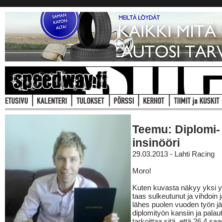
Teemu: Diplomi-
insinööri
29.03.2013 - Lahti Racing
Moro!
Kuten kuvasta näkyy yksi 
taas sulkeutunut ja vihdoin j
lähes puolen vuoden työn jä
diplomityön kansiin ja palau
tarkoittaa sitä, että 26.4 sa