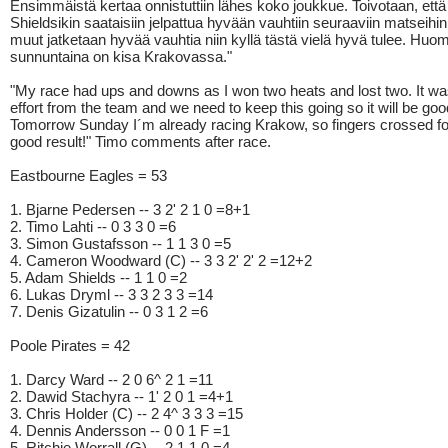
Ensimmäistä kertaa onnistuttiin lähes koko joukkue. Toivotaan, että
Shieldsikin saataisiin jelpattua hyvään vauhtiin seuraaviin matseihin 
muut jatketaan hyvää vauhtia niin kyllä tästä vielä hyvä tulee. Hu
sunnuntaina on kisa Krakovassa."
"My race had ups and downs as I won two heats and lost two. It w
effort from the team and we need to keep this going so it will be goo
Tomorrow Sunday I´m already racing Krakow, so fingers crossed fo
good result!" Timo comments after race.
Eastbourne Eagles = 53
1. Bjarne Pedersen -- 3 2' 2 1 0 =8+1
2. Timo Lahti -- 0 3 3 0 =6
3. Simon Gustafsson -- 1 1 3 0 =5
4. Cameron Woodward (C) -- 3 3 2' 2' 2 =12+2
5. Adam Shields -- 1 1 0 =2
6. Lukas Dryml -- 3 3 2 3 3 =14
7. Denis Gizatulin -- 0 3 1 2 =6
Poole Pirates = 42
1. Darcy Ward -- 2 0 6^ 2 1 =11
2. Dawid Stachyra -- 1' 2 0 1 =4+1
3. Chris Holder (C) -- 2 4^ 3 3 3 =15
4. Dennis Andersson -- 0 0 1 F =1
5. Ritchie Worrall (G) -- 2 1 1 0 =4