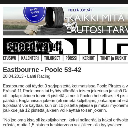
Eastbourne - Poole 53-42
28.04.2013 - Lahti Racing
Eastbourne otti täydet 3 sarjapistettä kotimatsissa Poole Piratesia 
Erässä 11 Poole onnistui hyödyntämään toisen jokerinsa ja siinä 
otti tuplapisteiden turvin 6 pistettä ja nosti Poolen hetkellisesti 9 pis
päähän. Englannissa jokerin (eli nimetä kuljettajan, jonka ajamat erä
tuplataan) voi käyttää, kun on 10 pistettä jäljessä ja mikäli myöhe
joukkue jää 12 pistettä jälkeen voi käyttää toisen jokerin.
"No joo oma kisa oli kaksijakoinen, kaksi nollaerää ja kaksi erävoitt
erästä, mutta 1,5 pisteen keskiarvoon voi jälleen olla tyytyväinen.