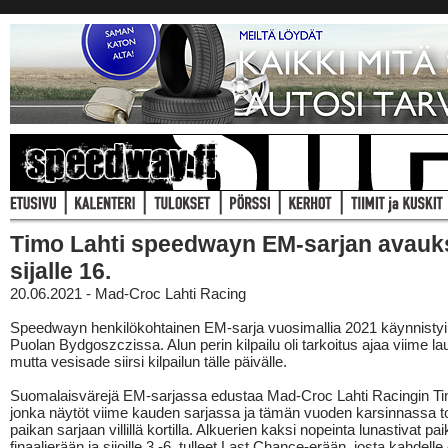
Timo Lahti speedwayn EM-sarjan avau
sijalle 16.
20.06.2021 - Mad-Croc Lahti Racing
Speedwayn henkilökohtainen EM-sarja vuosimallia 2021 käynnistyi
Puolan Bydgoszczissa. Alun perin kilpailu oli tarkoitus ajaa viime la
mutta vesisade siirsi kilpailun tälle päivälle.
Suomalaisvärejä EM-sarjassa edustaa Mad-Croc Lahti Racingin Ti
jonka näytöt viime kauden sarjassa ja tämän vuoden karsinnassa t
paikan sarjaan villillä kortilla. Alkuerien kaksi nopeinta lunastivat pai
finaalierään ja sijoille 3.-6. tulleet Last Chance-erään, josta kahdelle