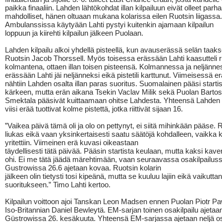
paikka finaaliin. Lahden lähtökohdat illan kilpailuun eivät olleet parha
mahdolliset, hänen oltuaan mukana kolarissa eilen Ruotsin liigassa.
Ambulanssissa käytyään Lahti pystyi kuitenkin ajamaan kilpailun
loppuun ja kiirehti kilpailun jälkeen Puolaan.
Lahden kilpailu alkoi yhdellä pisteellä, kun avauserässä selän taakse
Ruotsin Jacob Thorssell. Myös toisessa erässään Lahti kaasutteli ru
kolmantena, ottaen illan toisen pisteensä. Kolmannessa ja neljänn
erässään Lahti jäi neljänneksi eikä pistetili karttunut. Viimeisessä e
nähtiin Lahden osalta illan paras suoritus. Suomalainen pääsi starti
kärkeen, mutta erän aikana Tsekin Vaclav Milik sekä Puolan Barto
Smektala pääsivät kuittaamaan ohitse Lahdesta. Yhteensä Lahden
viisi erää tuottivat kolme pistettä, jotka riittivät sijaan 16.
”Vaikea päivä tämä oli ja olo on pettynyt, ei siitä mihinkään pääse. Ra
liukas eikä vaan yksinkertaisesti saatu säätöjä kohdalleen, vaikka 
yritettiin. Viimeinen erä kuvasi oikeastaan
täydellisesti tätä päivää. Pääsin startista keulaan, mutta kaksi kaver
ohi. Ei me tätä jäädä märehtimään, vaan seuraavassa osakilpailus
Gustrowissa 26.6 ajetaan kovaa. Ruotsin kolarin
jälkeen olin tietysti tosi kipeänä, mutta se kuuluu lajiin eikä vaikuttan
suoritukseen.” Timo Lahti kertoo.
Kilpailun voittoon ajoi Tanskan Leon Madsen ennen Puolan Piotr Paw
Iso-Britannian Daniel Bewleytä. EM-sarjan toinen osakilpailu ajeta
Güstrowissa 26. kesäkuuta. Yhteensä EM-sarjassa ajetaan neljä os