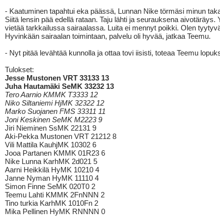
- Kaatuminen tapahtui eka päässä, Lunnan Nike törmäsi minun tak
Siitä lensin pää edellä rataan. Taju lähti ja seurauksena aivotäräys. Y
vietää tarkkailussa sairaalassa. Luita ei mennyt poikki. Olen tyytyv
Hyvinkään sairaalan toimintaan, palvelu oli hyvää, jatkaa Teemu.
- Nyt pitää levähtää kunnolla ja ottaa tovi iisisti, toteaa Teemu lopuks
Tulokset:
Jesse Mustonen VRT 33133 13
Juha Hautamäki SeMK 33232 13
Tero Aarnio KMMK T3333 12
Niko Siltaniemi HjMK 32322 12
Marko Suojanen FMS 33311 11
Joni Keskinen SeMK M2223 9
Jiri Nieminen SsMK 22131 9
Aki-Pekka Mustonen VRT 21212 8
Vili Mattila KauhjMK 10302 6
Jooa Partanen KMMK 01R23 6
Nike Lunna KarhMK 2d021 5
Aarni Heikkilä HyMK 10210 4
Janne Nyman HyMK 11110 4
Simon Finne SeMK 020T0 2
Teemu Lahti KMMK 2FnNNN 2
Tino turkia KarhMK 1010Fn 2
Mika Pellinen HyMK RNNNN 0