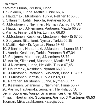
Erä erältä:
Karsinta: Lunna, Pellinen, Finne
1. Suojanen, Lunna, Mattila, Finne 66,37
2. Hautamäki, Mustonen, Turkia, Pellinen R 66,65
3. Siltaniemi, Lahti, Heikkilä, Partanen 65,91
4. J.Mustonen, J.Nieminen, Nyman, Aarnio T 67,07
5. Hautamäki, J.Nieminen, Partanen, Mattila 66,79
6. Aarnio, Finne, Lahti Fn, Lunna d 66,80
7. J.Mustonen, Keskinen, Mustonen, Heikkilä 67,66
8. Suojanen, Siltaniemi, Nyman, Turkia 66,15
9. Mattila, Heikkilä, Nyman, Finne 69,85
10. Siltaniemi, Hautamäki, J.Mustonen, Lunna 66,14
11. Aarnio, Keskinen, Turkia, Partanen R 67,04
12. Suojanen, Mustonen, J.Nieminen 65,79
13. Aarnio, Siltaniemi, Mustonen, Mattila 66,43
14. J.Nieminen, Lunna, Heikkilä, Turkia 67,45
15. Hautamäki, Keskinen, Nyman 66,13
16. J.Mustonen, Partanen, Suojanen, Finne T 67,57
17. J.Mustonen, Mattila, Turkia Fn 69,90
18. Partanen, Mustonen, Lunna, Nyman 66,77
19. Keskinen, Siltaniemi, J.Nieminen, Finne 66,77
20. Aarnio, Hautamäki, Suojanen, Heikkilä 65,50
Semi: Suojanen, Aarnio, Siltaniemi, Keskinen 66,45
Finaali: Hautamäki, Suojanen, Aarnio, J.Mustonen 65,53
Tuomari: Mika Laukkanen, katsojia 605.