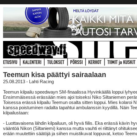
Teemun kisa päättyi sairaalaan
25.08.2013 - Lahti Racing
Teemun kilpailu speedwayn SM-finaalissa Hyvinkäällä loppui lyhye
Ensimmäisessä erässään mies ajoi toiseksi Niko Siltaniemen perä
Toisessa erässä kilpailu Teemun osalta sitten loppui. Mies kolaroi 
kanssa poistuminen radalta tapahtui ambulanssin kyydillä. Näin Te
kilpailustaan:
- Luottavaisena lähdin kilpailuun, oli hyvä fiilis. Eka erässä kävin h
vääntöä Nikon (Siltaniemi) kanssa mutta vauhti ei riittänyt ohitukse
erään muutettiin säätöjä ja siihen muistikuvat loppuvat, ketoo Teem