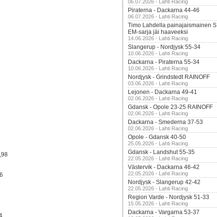
06.07.2026 - Lahti Racing
Piraterna - Dackarna 44-46
06.07.2026 - Lahti Racing
Timo Lahdella painajaismainen
EM-sarja jäi haaveeksi
14.06.2026 - Lahti Racing
Slangerup - Nordjysk 55-34
10.06.2026 - Lahti Racing
Dackarna - Piraterna 55-34
10.06.2026 - Lahti Racing
Nordjysk - Grindstedt RAINOFF
03.06.2026 - Lahti Racing
Lejonen - Dackarna 49-41
02.06.2026 - Lahti Racing
Gdansk - Opole 23-25 RAINOFF
02.06.2026 - Lahti Racing
Dackarna - Smederna 37-53
02.06.2026 - Lahti Racing
Opole - Gdansk 40-50
25.05.2026 - Lahti Racing
Gdansk - Landshut 55-35
,98
22.05.2026 - Lahti Racing
Västervik - Dackarna 46-42
22.05.2026 - Lahti Racing
46
Nordjysk - Slangerup 42-42
22.05.2026 - Lahti Racing
Region Varde - Nordjysk 51-33
15.05.2026 - Lahti Racing
Dackarna - Vargarna 53-37
4