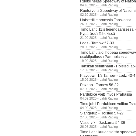
Ruotsi neljäs Speedway of Nation
04.10.2025 - Lahti Racing
Ruotsi voitti Speedway of Nation
02.10.2025 - Lahti Racing
Holstedille pronssia Tanskassa
26.09.2025 - Lahti Racing
Timo Lahti 11:s legendaarisessa 
Kypärässä Tshekissä
21.09.2025 - Lahti Racing
Lodz - Tarnow 57-33
20.09.2025 - Lahti Racing
Timo Lahti ajoi hopeaa speedway
osakilpailussa Pardubicessa
19.09.2025 - Lahti Racing
Tanskan semifinaali - Holsted jatk
17.09.2025 - Lahti Racing
Playdown 1/2 Tarnow - Lodz 43-4
15.09.2025 - Lahti Racing
Poznan - Tarnow 58-32
07.09.2025 - Lahti Racing
Pardubice voitti myös Prahassa
04.09.2025 - Lahti Racing
Timo johti Pardubicen voittoo Tshe
04.09.2025 - Lahti Racing
Slangerup - Holsted 57-27
27.08.2025 - Lahti Racing
Västervik - Dackarna 54-36
26.08.2025 - Lahti Racing
Timo Lahti kuudestoista speedwa