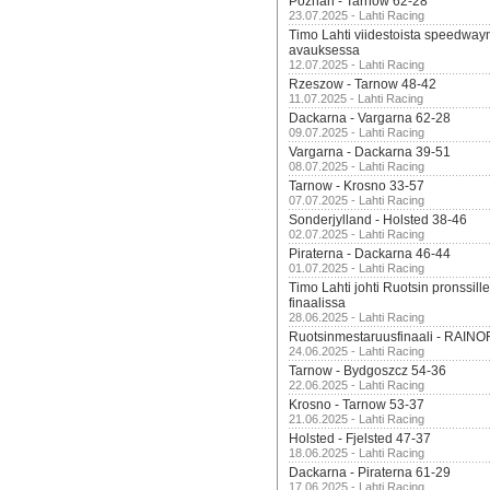
Poznan - Tarnow 62-28
23.07.2025 - Lahti Racing
Timo Lahti viidestoista speedway
avauksessa
12.07.2025 - Lahti Racing
Rzeszow - Tarnow 48-42
11.07.2025 - Lahti Racing
Dackarna - Vargarna 62-28
09.07.2025 - Lahti Racing
Vargarna - Dackarna 39-51
08.07.2025 - Lahti Racing
Tarnow - Krosno 33-57
07.07.2025 - Lahti Racing
Sonderjylland - Holsted 38-46
02.07.2025 - Lahti Racing
Piraterna - Dackarna 46-44
01.07.2025 - Lahti Racing
Timo Lahti johti Ruotsin pronssi
finaalissa
28.06.2025 - Lahti Racing
Ruotsinmestaruusfinaali - RAINO
24.06.2025 - Lahti Racing
Tarnow - Bydgoszcz 54-36
22.06.2025 - Lahti Racing
Krosno - Tarnow 53-37
21.06.2025 - Lahti Racing
Holsted - Fjelsted 47-37
18.06.2025 - Lahti Racing
Dackarna - Piraterna 61-29
17.06.2025 - Lahti Racing