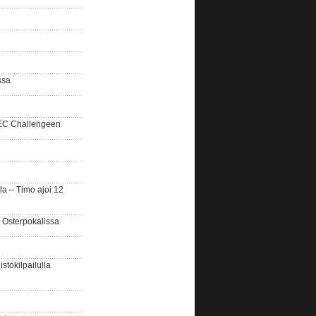
ssa
SEC Challengeen
la – Timo ajoi 12
 Osterpokalissa
stokilpailulla