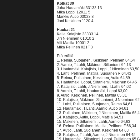
Kotkat 30
Juha Hautamäki 33133 13
Mika Loppi 12011 5
Markku Autio 03023 8
Joni Keskinen 1120 4
Haukat 21
Kalle Katajisto 23333 14
Jiri Nieminen 01010 2
Vili Mattila 10001 2
Mika Pellinen 021F 3
Erä erältä:
1. Reima, Suojanen, Keskinen, Pellinen 64,64
2. Aarnio, T.Lahti, Mäkinen, Siltaniemi 64,13
3. Hautamäki, Katajisto, Loppi, J.Nieminen 63,50
4. Lahti, Pellinen, Mattila, Suojanen R 64,43
5. Reima, Pulliainen, Keskinen, Autio 64,89
6. Hautamäki, Loppi, Siltaniemi, Mäkinen 64,45
7. Katajisto, Lahti, J.Nieminen, T.Lahti 64,02
8. Aarnio, T.Lahti, Hautamäki, Loppi 63,00
9. Autio, Keskinen, Pellinen, Mattila 65,31
10. Katajisto, Mäkinen, Siltaniemi, J.Nieminen 62
11. Lahti, Pulliainen, Suojanen, Reima 64,61
12. Hautamäki, T.Lahti, Aarnio, Autio 64,61
13. Pulliainen, Mäkinen, J.Nieminen, Mattila 65,
14. Katajisto, Autio, Loppi, Mattila 64,51
15. Mäkinen, Siltaniemi, Lahti, Aarnio 64,63
16. Reima, Pulliainen, Mattila, Pellinen F 66,34
17. Autio, Lahti, Suojanen, Keskinen 64,63
18. Katajisto, T.Lahti, Aarnio, J.Nieminen 64,45
19. Hautamäki, Siltaniemi, Loppi, Pulliainen 65,0