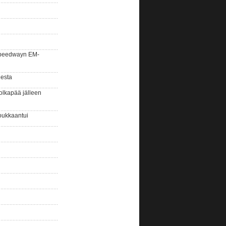
la speedwayn EM-
gesta
olkapää jälleen
oukkaantui