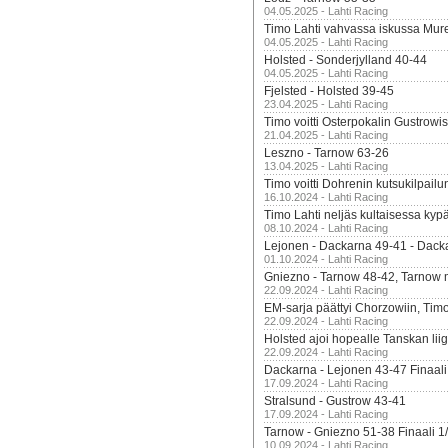
04.05.2025 - Lahti Racing
Timo Lahti vahvassa iskussa Mur
04.05.2025 - Lahti Racing
Holsted - Sonderjylland 40-44
04.05.2025 - Lahti Racing
Fjelsted - Holsted 39-45
23.04.2025 - Lahti Racing
Timo voitti Osterpokalin Gustrowi
21.04.2025 - Lahti Racing
Leszno - Tarnow 63-26
13.04.2025 - Lahti Racing
Timo voitti Dohrenin kutsukilpailu
16.10.2024 - Lahti Racing
Timo Lahti neljäs kultaisessa kyp
08.10.2024 - Lahti Racing
Lejonen - Dackarna 49-41 - Dack
01.10.2024 - Lahti Racing
Gniezno - Tarnow 48-42, Tarnow 
22.09.2024 - Lahti Racing
EM-sarja päättyi Chorzowiin, Tim
22.09.2024 - Lahti Racing
Holsted ajoi hopealle Tanskan lii
22.09.2024 - Lahti Racing
Dackarna - Lejonen 43-47 Finaali
17.09.2024 - Lahti Racing
Stralsund - Gustrow 43-41
17.09.2024 - Lahti Racing
Tarnow - Gniezno 51-38 Finaali 1
10.09.2024 - Lahti Racing