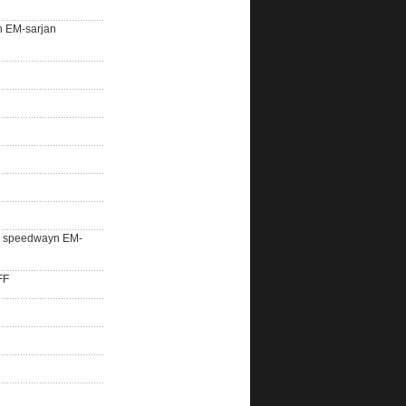
n EM-sarjan
lle speedwayn EM-
FF