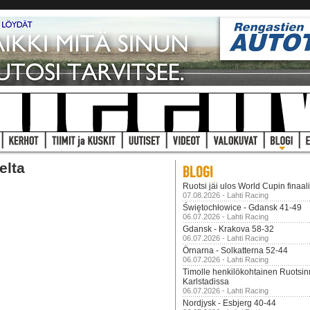
elta
Ruotsi jäi ulos World Cupin finaal
07.08.2026 - Lahti Racing
Świętochłowice - Gdansk 41-49
06.07.2026 - Lahti Racing
Gdansk - Krakova 58-32
06.07.2026 - Lahti Racing
Örnarna - Solkatterna 52-44
06.07.2026 - Lahti Racing
Timolle henkilökohtainen Ruotsi
Karlstadissa
06.07.2026 - Lahti Racing
Nordjysk - Esbjerg 40-44