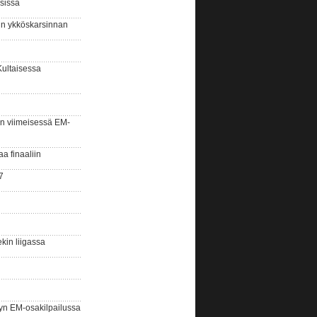
sissa
sin ykköskarsinnan
Kultaisessa
n viimeisessä EM-
aa finaaliin
7
kin liigassa
yn EM-osakilpailussa