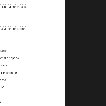
eckin EM-karsinnassa
ssa viidennen kerran
n
ärässä
arnalle hopeaa
mestari
o EM-sarjan 9.
gassa
 1/2
/2