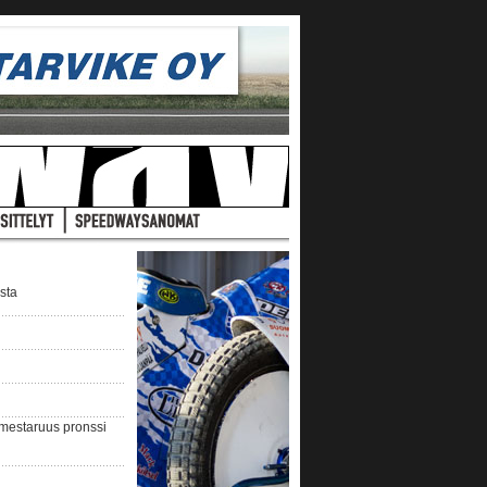
ista
nmestaruus pronssi