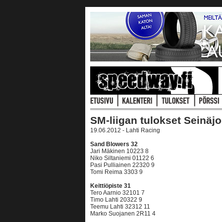
SM-liigan tulokset Seinäjo
19.06.2012 - Lahti Racing
Sand Blowers 32
Jari Mäkinen 10223 8
Niko Siltaniemi 01122 6
Pasi Pulliainen 22320 9
Tomi Reima 3303 9
Keittiöpiste 31
Tero Aarnio 32101 7
Timo Lahti 20322 9
Teemu Lahti 32312 11
Marko Suojanen 2R11 4