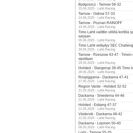
Bydgoszcz - Tarnow 58-32
15.06.2025 - Lahti Racing
Tarnow - Ostrow 57-33
14.06.2025 - Lahti Racing
Tarnow - Poznan RAINOFF
14.06.2025 - Lahti Racing
Timo Lahti valittiin villillä kortil
sarjaan
05.06.2025 - Lahti Racing
Timo Lahti vetäytyy SEC Challen
30.05.2025 - Lahti Racing
Tarnow - Rzeszow 43-47 - Timon 
sijoiltaan
29.05.2025 - Lahti Racing
Holsted - Slangerup 39-45 Timo l
28.05.2025 - Lahti Racing
Rospiggarna - Dackarna 47-41
27.05.2025 - Lahti Racing
Region Varde - Holsted 32-52
21.05.2025 - Lahti Racing
Dackarna - Smederna 44-46
21.05.2025 - Lahti Racing
Holsted - Esbjerg 47-37
21.05.2025 - Lahti Racing
Västervik - Dackarna 48-42
21.05.2025 - Lahti Racing
Dackarna - Lejonen 50-40
06.05.2025 - Lahti Racing
Lodz - Tarnow 55-35