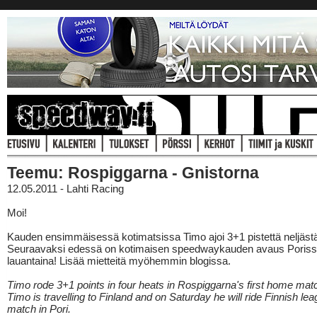
Teemu: Rospiggarna - Gnistorna
12.05.2011 - Lahti Racing
Moi!
Kauden ensimmäisessä kotimatsissa Timo ajoi 3+1 pistettä neljästä
Seuraavaksi edessä on kotimaisen speedwaykauden avaus Poris
lauantaina! Lisää mietteitä myöhemmin blogissa.
Timo rode 3+1 points in four heats in Rospiggarna's first home ma
Timo is travelling to Finland and on Saturday he will ride Finnish leag
match in Pori.