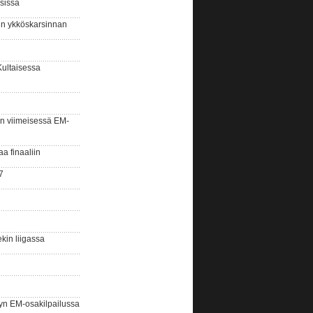
sissa
sin ykköskarsinnan
Kultaisessa
n viimeisessä EM-
aa finaaliin
7
kin liigassa
yn EM-osakilpailussa