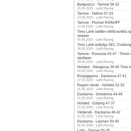
Bydgoszcz - Tarnow 58-32
15.06.2025 - Lahti Racing
Tarnow - Ostrow 57-33
14.06.2025 - Lahti Racing
Tarnow - Poznan RAINOFF
14.06.2025 - Lahti Racing
Timo Lahti valittiin villillä kortil
sarjaan
05.06.2025 - Lahti Racing
Timo Lahti vetäytyy SEC Challen
30.05.2025 - Lahti Racing
Tarnow - Rzeszow 43-47 - Timon 
sijoiltaan
29.05.2025 - Lahti Racing
Holsted - Slangerup 39-45 Timo l
28.05.2025 - Lahti Racing
Rospiggarna - Dackarna 47-41
27.05.2025 - Lahti Racing
Region Varde - Holsted 32-52
21.05.2025 - Lahti Racing
Dackarna - Smederna 44-46
21.05.2025 - Lahti Racing
Holsted - Esbjerg 47-37
21.05.2025 - Lahti Racing
Västervik - Dackarna 48-42
21.05.2025 - Lahti Racing
Dackarna - Lejonen 50-40
06.05.2025 - Lahti Racing
Lodz - Tarnow 55-35