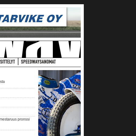
ista
nmestaruus pronssi