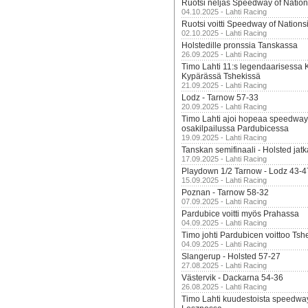
Ruotsi neljäs Speedway of Nation
04.10.2025 - Lahti Racing
Ruotsi voitti Speedway of Nation
02.10.2025 - Lahti Racing
Holstedille pronssia Tanskassa
26.09.2025 - Lahti Racing
Timo Lahti 11:s legendaarisessa 
Kypärässä Tshekissä
21.09.2025 - Lahti Racing
Lodz - Tarnow 57-33
20.09.2025 - Lahti Racing
Timo Lahti ajoi hopeaa speedway
osakilpailussa Pardubicessa
19.09.2025 - Lahti Racing
Tanskan semifinaali - Holsted jatk
17.09.2025 - Lahti Racing
Playdown 1/2 Tarnow - Lodz 43-4
15.09.2025 - Lahti Racing
Poznan - Tarnow 58-32
07.09.2025 - Lahti Racing
Pardubice voitti myös Prahassa
04.09.2025 - Lahti Racing
Timo johti Pardubicen voittoo Tshe
04.09.2025 - Lahti Racing
Slangerup - Holsted 57-27
27.08.2025 - Lahti Racing
Västervik - Dackarna 54-36
26.08.2025 - Lahti Racing
Timo Lahti kuudestoista speedwa