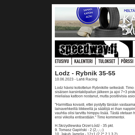
Lodz - Rybnik 35-55
10.06.2023 - Lahti Racing
Lodz hävisi kotiottelun Rybnikille selkeästi. Ti
sisäisen karsintakilpailun jälkeen ja ajoi 7+3 pis
mielialaa kattoon nostanut, mutta positiivisia asioi
"Harmittaa kovasti, ettei pystytty tänään vastaam
lainavehkeillä liikkeellä ja säätöjä ei ihan nappiin 
vauhtia olisi tarvittu himppu lisää. Tästä oteta
ensi viikolla entisestään." Timo kommentoi.
H.Skrzydlewska Orzeł Łódź - 35 pkt.
9. Tomasz Gapiński - 2 (2,-,-,-)
10. Jakub Jamróg - 12+1 (2,2*,2,1,3,2)