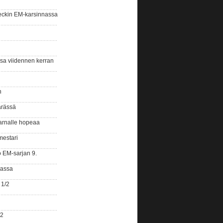
eckin EM-karsinnassa
ssa viidennen kerran
n
ärässä
arnalle hopeaa
mestari
o EM-sarjan 9.
gassa
 1/2
/2