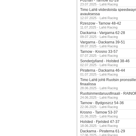
Poznan - Tarnow 62-28
23.07.2025 - Lahti Racing
Timo Lahti viidestoista speedway
avauksessa
12.07.2025 - Lahti Racing
Rzeszow - Tarnow 48-42
11.07.2025 - Lahti Racing
Dackarna - Vargarna 62-28
09.07.2025 - Lahti Racing
Vargarna - Dackarna 39-51
08.07.2025 - Lahti Racing
Tarnow - Krosno 33-57
07.07.2025 - Lahti Racing
Sonderjylland - Holsted 38-46
02.07.2025 - Lahti Racing
Piraterna - Dackarna 46-44
01.07.2025 - Lahti Racing
Timo Lahti johti Ruotsin pronssi
finaalissa
28.06.2025 - Lahti Racing
Ruotsinmestaruusfinaali - RAINO
24.06.2025 - Lahti Racing
Tarnow - Bydgoszcz 54-36
22.06.2025 - Lahti Racing
Krosno - Tarnow 53-37
21.06.2025 - Lahti Racing
Holsted - Fjelsted 47-37
18.06.2025 - Lahti Racing
Dackarna - Piraterna 61-29
17.06.2025 - Lahti Racing