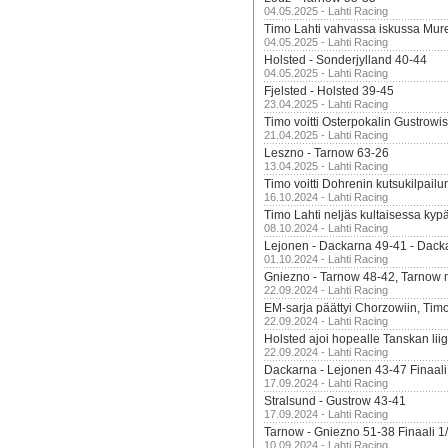
04.05.2025 - Lahti Racing
Timo Lahti vahvassa iskussa Mur
04.05.2025 - Lahti Racing
Holsted - Sonderjylland 40-44
04.05.2025 - Lahti Racing
Fjelsted - Holsted 39-45
23.04.2025 - Lahti Racing
Timo voitti Osterpokalin Gustrowi
21.04.2025 - Lahti Racing
Leszno - Tarnow 63-26
13.04.2025 - Lahti Racing
Timo voitti Dohrenin kutsukilpailu
16.10.2024 - Lahti Racing
Timo Lahti neljäs kultaisessa kyp
08.10.2024 - Lahti Racing
Lejonen - Dackarna 49-41 - Dack
01.10.2024 - Lahti Racing
Gniezno - Tarnow 48-42, Tarnow 
22.09.2024 - Lahti Racing
EM-sarja päättyi Chorzowiin, Tim
22.09.2024 - Lahti Racing
Holsted ajoi hopealle Tanskan lii
22.09.2024 - Lahti Racing
Dackarna - Lejonen 43-47 Finaali
17.09.2024 - Lahti Racing
Stralsund - Gustrow 43-41
17.09.2024 - Lahti Racing
Tarnow - Gniezno 51-38 Finaali 1
10.09.2024 - Lahti Racing