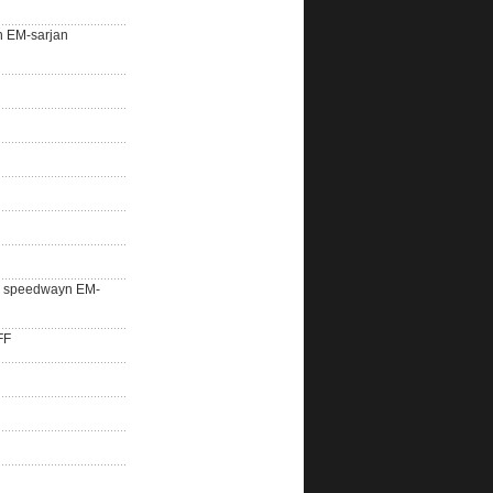
n EM-sarjan
lle speedwayn EM-
FF