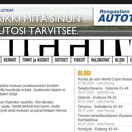
Ruotsi jäi ulos World Cupin finaal
07.08.2026 - Lahti Racing
mo pääsi mukaan joukkueeseen torstain
Świętochłowice - Gdansk 41-49
tettä kuudesta erästä. Joukkueen tappio ei
06.07.2026 - Lahti Racing
takin löytyi.
Gdansk - Krakova 58-32
06.07.2026 - Lahti Racing
aan Rybnikin vauhtiin. Olin tänään
saatu. Startit lähtivät tosi hyvin, mutta
Örnarna - Solkatterna 52-44
an hyvät asiat mukaan ja parannetaan menoa
06.07.2026 - Lahti Racing
Timolle henkilökohtainen Ruotsi
Karlstadissa
06.07.2026 - Lahti Racing
Nordjysk - Esbjerg 40-44