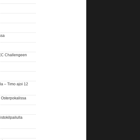
ssa
SEC Challengeen
la – Timo ajoi 12
 Osterpokalissa
stokilpailulla