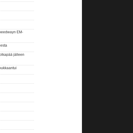
la speedwayn EM-
gesta
olkapää jälleen
oukkaantui