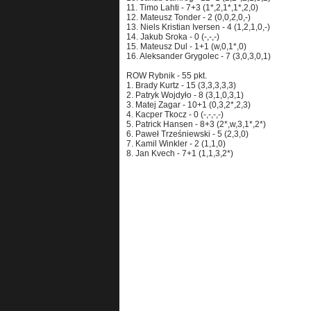
11. Timo Lahti - 7+3 (1*,2,1*,1*,2,0)
12. Mateusz Tonder - 2 (0,0,2,0,-)
13. Niels Kristian Iversen - 4 (1,2,1,0,-)
14. Jakub Sroka - 0 (-,-,-)
15. Mateusz Dul - 1+1 (w,0,1*,0)
16. Aleksander Grygolec - 7 (3,0,3,0,1)
ROW Rybnik - 55 pkt.
1. Brady Kurtz - 15 (3,3,3,3,3)
2. Patryk Wojdyło - 8 (3,1,0,3,1)
3. Matej Zagar - 10+1 (0,3,2*,2,3)
4. Kacper Tkocz - 0 (-,-,-,-)
5. Patrick Hansen - 8+3 (2*,w,3,1*,2*)
6. Paweł Trześniewski - 5 (2,3,0)
7. Kamil Winkler - 2 (1,1,0)
8. Jan Kvech - 7+1 (1,1,3,2*)