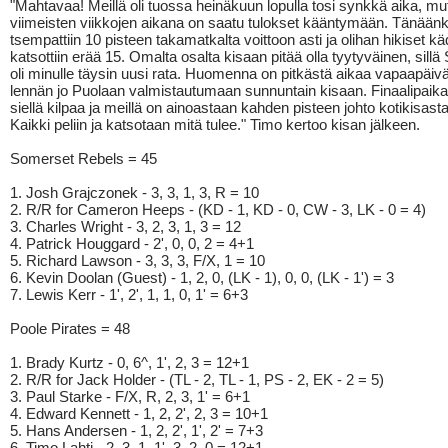
"Mahtavaa! Meillä oli tuossa heinäkuun lopulla tosi synkkä aika, mu
viimeisten viikkojen aikana on saatu tulokset kääntymään. Tänäänk
tsempattiin 10 pisteen takamatkalta voittoon asti ja olihan hikiset kä
katsottiin erää 15. Omalta osalta kisaan pitää olla tyytyväinen, sill
oli minulle täysin uusi rata. Huomenna on pitkästä aikaa vapaapäiv
lennän jo Puolaan valmistautumaan sunnuntain kisaan. Finaalipaika
siellä kilpaa ja meillä on ainoastaan kahden pisteen johto kotikisasta
Kaikki peliin ja katsotaan mitä tulee." Timo kertoo kisan jälkeen.
Somerset Rebels = 45
1. Josh Grajczonek - 3, 3, 1, 3, R = 10
2. R/R for Cameron Heeps - (KD - 1, KD - 0, CW - 3, LK - 0 = 4)
3. Charles Wright - 3, 2, 3, 1, 3 = 12
4. Patrick Houggard - 2', 0, 0, 2 = 4+1
5. Richard Lawson - 3, 3, 3, F/X, 1 = 10
6. Kevin Doolan (Guest) - 1, 2, 0, (LK - 1), 0, 0, (LK - 1') = 3
7. Lewis Kerr - 1', 2', 1, 1, 0, 1' = 6+3
Poole Pirates = 48
1. Brady Kurtz - 0, 6^, 1', 2, 3 = 12+1
2. R/R for Jack Holder - (TL - 2, TL - 1, PS - 2, EK - 2 = 5)
3. Paul Starke - F/X, R, 2, 3, 1' = 6+1
4. Edward Kennett - 1, 2, 2', 2, 3 = 10+1
5. Hans Andersen - 1, 2, 2', 1', 2' = 7+3
6. Timo Lahti - 2, 3, 1, 1', 3, 2, 0 = 12+1