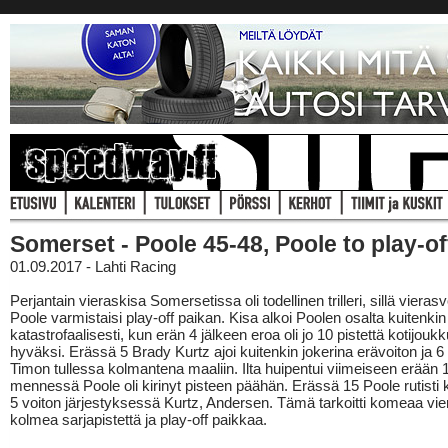
Somerset - Poole 45-48, Poole to play-of
01.09.2017 - Lahti Racing
Perjantain vieraskisa Somersetissa oli todellinen trilleri, sillä vierasv
Poole varmistaisi play-off paikan. Kisa alkoi Poolen osalta kuitenkin
katastrofaalisesti, kun erän 4 jälkeen eroa oli jo 10 pistettä kotijouk
hyväksi. Erässä 5 Brady Kurtz ajoi kuitenkin jokerina erävoiton ja 6 
Timon tullessa kolmantena maaliin. Ilta huipentui viimeiseen erään 
mennessä Poole oli kirinyt pisteen päähän. Erässä 15 Poole rutisti
5 voiton järjestyksessä Kurtz, Andersen. Tämä tarkoitti komeaa vie
kolmea sarjapistettä ja play-off paikkaa.