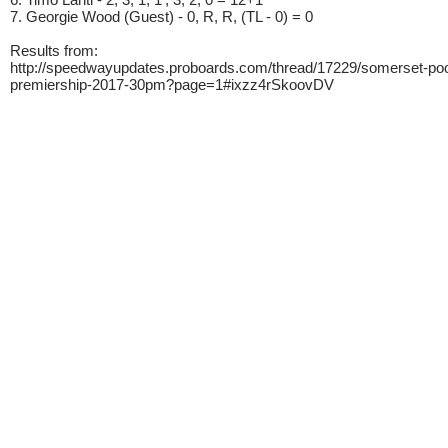
7. Georgie Wood (Guest) - 0, R, R, (TL - 0) = 0
Results from:
http://speedwayupdates.proboards.com/thread/17229/somerset-poo
premiership-2017-30pm?page=1#ixzz4rSkoovDV