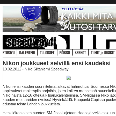
Nikon joukkueet selvillä ensi kaudeksi
10.02.2012 - Niko Siltaniemi Speedway
Nikon ensi kauden suunnitelmat alkavat hahmottua. Suomessa Niko
sopimukset molempiin sarjoihin, joten kaiken mennessä suunnitellu
Niko näistä 12-16 ottelua kilpailukalenteriinsa. SM-liigassa Niko jat
kauden mestareiden riveissä Hyvinkäällä. Kaupunki Cupissa puole
edustaa toista Lahden joukkueista.
Henkilökohtainen nuorten SM-finaali ajetaan Haapajärvellä elokuun 