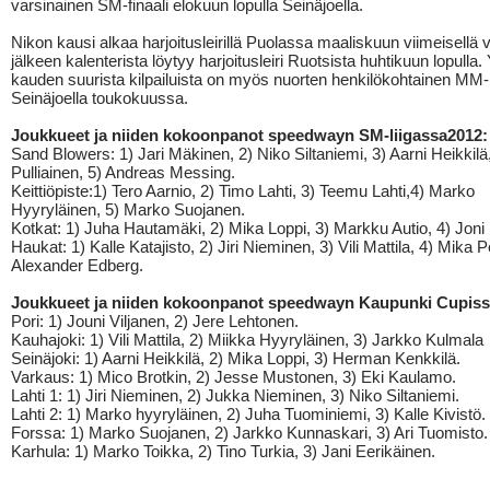
varsinainen SM-finaali elokuun lopulla Seinäjoella.
Nikon kausi alkaa harjoitusleirillä Puolassa maaliskuun viimeisellä v
jälkeen kalenterista löytyy harjoitusleiri Ruotsista huhtikuun lopulla.
kauden suurista kilpailuista on myös nuorten henkilökohtainen MM-
Seinäjoella toukokuussa.
Joukkueet ja niiden kokoonpanot speedwayn SM-liigassa2012:
Sand Blowers: 1) Jari Mäkinen, 2) Niko Siltaniemi, 3) Aarni Heikkilä
Pulliainen, 5) Andreas Messing.
Keittiöpiste:1) Tero Aarnio, 2) Timo Lahti, 3) Teemu Lahti,4) Marko
Hyyryläinen, 5) Marko Suojanen.
Kotkat: 1) Juha Hautamäki, 2) Mika Loppi, 3) Markku Autio, 4) Joni
Haukat: 1) Kalle Katajisto, 2) Jiri Nieminen, 3) Vili Mattila, 4) Mika Pe
Alexander Edberg.
Joukkueet ja niiden kokoonpanot speedwayn Kaupunki Cupiss
Pori: 1) Jouni Viljanen, 2) Jere Lehtonen.
Kauhajoki: 1) Vili Mattila, 2) Miikka Hyyryläinen, 3) Jarkko Kulmala
Seinäjoki: 1) Aarni Heikkilä, 2) Mika Loppi, 3) Herman Kenkkilä.
Varkaus: 1) Mico Brotkin, 2) Jesse Mustonen, 3) Eki Kaulamo.
Lahti 1: 1) Jiri Nieminen, 2) Jukka Nieminen, 3) Niko Siltaniemi.
Lahti 2: 1) Marko hyyryläinen, 2) Juha Tuominiemi, 3) Kalle Kivistö.
Forssa: 1) Marko Suojanen, 2) Jarkko Kunnaskari, 3) Ari Tuomisto.
Karhula: 1) Marko Toikka, 2) Tino Turkia, 3) Jani Eerikäinen.