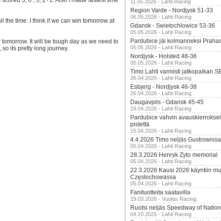
cored 3, 0 , 3, 2+1. Also I made fastest time
11.05.2026 - Lahti Racing
Region Varde - Nordjysk 51-33
06.05.2026 - Lahti Racing
all the time. I think if we can win tomorrow at
Gdansk - Swietochlowice 53-36
05.05.2026 - Lahti Racing
Pardubice jäi kolmanneksi Praha
or tomorrow. It will be tough day as we need to
05.05.2026 - Lahti Racing
so its pretty long journey.
Nordjysk - Holsted 48-36
05.05.2026 - Lahti Racing
Timo Lahti varmisti jatkopaikan 
26.04.2026 - Lahti Racing
Esbjerg - Nordjysk 46-38
26.04.2026 - Lahti Racing
Daugavpils - Gdansk 45-45
19.04.2026 - Lahti Racing
Pardubice vahvin avauskierroksel
pistettä
15.04.2026 - Lahti Racing
4.4.2026 Timo neljäs Gustrowissa
05.04.2026 - Lahti Racing
28.3.2026 Henryk Zyto memorial
05.04.2026 - Lahti Racing
22.3.2026 Kausi 2026 käyntiin mui
Częstochowassa
05.04.2026 - Lahti Racing
Fanituotteita saatavilla
19.03.2026 - Vuolas Racing
Ruotsi neljäs Speedway of Nation
04.10.2025 - Lahti Racing