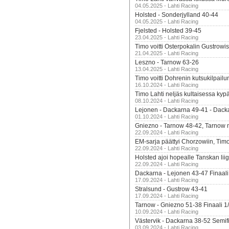
04.05.2025 - Lahti Racing
Holsted - Sonderjylland 40-44
04.05.2025 - Lahti Racing
Fjelsted - Holsted 39-45
23.04.2025 - Lahti Racing
Timo voitti Osterpokalin Gustrowi
21.04.2025 - Lahti Racing
Leszno - Tarnow 63-26
13.04.2025 - Lahti Racing
Timo voitti Dohrenin kutsukilpailu
16.10.2024 - Lahti Racing
Timo Lahti neljäs kultaisessa kyp
08.10.2024 - Lahti Racing
Lejonen - Dackarna 49-41 - Dack
01.10.2024 - Lahti Racing
Gniezno - Tarnow 48-42, Tarnow 
22.09.2024 - Lahti Racing
EM-sarja päättyi Chorzowiin, Tim
22.09.2024 - Lahti Racing
Holsted ajoi hopealle Tanskan lii
22.09.2024 - Lahti Racing
Dackarna - Lejonen 43-47 Finaali
17.09.2024 - Lahti Racing
Stralsund - Gustrow 43-41
17.09.2024 - Lahti Racing
Tarnow - Gniezno 51-38 Finaali 1
10.09.2024 - Lahti Racing
Västervik - Dackarna 38-52 Semifi
03.09.2024 - Lahti Racing