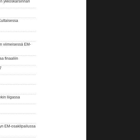
sin ykköskarsinnan
Kultaisessa
n viimeisessä EM-
aa finaaliin
7
kin liigassa
yn EM-osakilpailussa