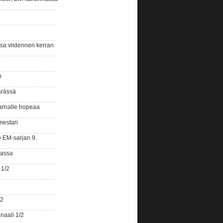
ssa viidennen kerran
n
ärässä
arnalle hopeaa
mestari
o EM-sarjan 9.
gassa
 1/2
/2
naali 1/2