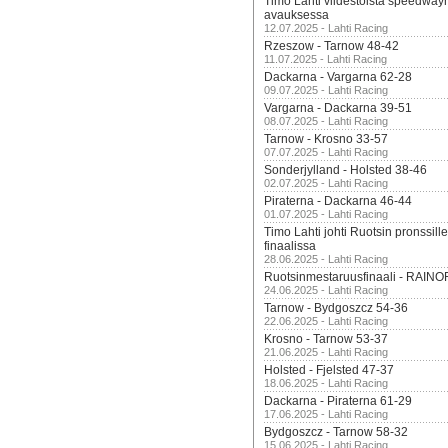
Timo Lahti viidestoista speedway
avauksessa
12.07.2025 - Lahti Racing
Rzeszow - Tarnow 48-42
11.07.2025 - Lahti Racing
Dackarna - Vargarna 62-28
09.07.2025 - Lahti Racing
Vargarna - Dackarna 39-51
08.07.2025 - Lahti Racing
Tarnow - Krosno 33-57
07.07.2025 - Lahti Racing
Sonderjylland - Holsted 38-46
02.07.2025 - Lahti Racing
Piraterna - Dackarna 46-44
01.07.2025 - Lahti Racing
Timo Lahti johti Ruotsin pronssi
finaalissa
28.06.2025 - Lahti Racing
Ruotsinmestaruusfinaali - RAINO
24.06.2025 - Lahti Racing
Tarnow - Bydgoszcz 54-36
22.06.2025 - Lahti Racing
Krosno - Tarnow 53-37
21.06.2025 - Lahti Racing
Holsted - Fjelsted 47-37
18.06.2025 - Lahti Racing
Dackarna - Piraterna 61-29
17.06.2025 - Lahti Racing
Bydgoszcz - Tarnow 58-32
15.06.2025 - Lahti Racing