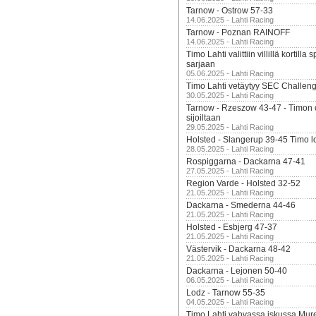
Tarnow - Ostrow 57-33
14.06.2025 - Lahti Racing
Tarnow - Poznan RAINOFF
14.06.2025 - Lahti Racing
Timo Lahti valittiin villillä kortil
sarjaan
05.06.2025 - Lahti Racing
Timo Lahti vetäytyy SEC Challen
30.05.2025 - Lahti Racing
Tarnow - Rzeszow 43-47 - Timon 
sijoiltaan
29.05.2025 - Lahti Racing
Holsted - Slangerup 39-45 Timo l
28.05.2025 - Lahti Racing
Rospiggarna - Dackarna 47-41
27.05.2025 - Lahti Racing
Region Varde - Holsted 32-52
21.05.2025 - Lahti Racing
Dackarna - Smederna 44-46
21.05.2025 - Lahti Racing
Holsted - Esbjerg 47-37
21.05.2025 - Lahti Racing
Västervik - Dackarna 48-42
21.05.2025 - Lahti Racing
Dackarna - Lejonen 50-40
06.05.2025 - Lahti Racing
Lodz - Tarnow 55-35
04.05.2025 - Lahti Racing
Timo Lahti vahvassa iskussa Mur