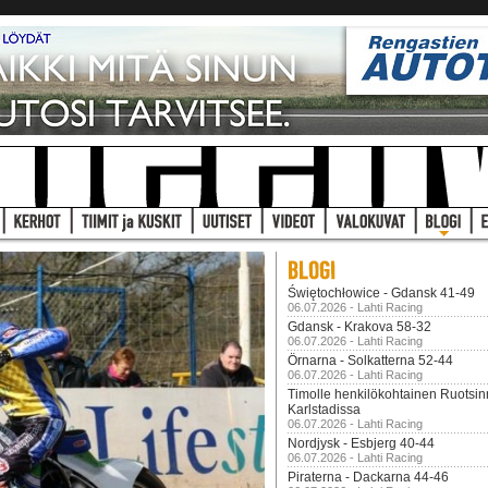
Świętochłowice - Gdansk 41-49
06.07.2026 - Lahti Racing
Gdansk - Krakova 58-32
06.07.2026 - Lahti Racing
Örnarna - Solkatterna 52-44
06.07.2026 - Lahti Racing
Timolle henkilökohtainen Ruotsi
Karlstadissa
06.07.2026 - Lahti Racing
Nordjysk - Esbjerg 40-44
06.07.2026 - Lahti Racing
Piraterna - Dackarna 44-46