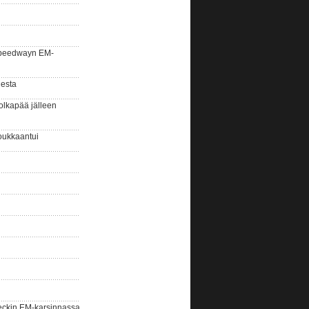
la speedwayn EM-
gesta
olkapää jälleen
oukkaantui
eckin EM-karsinnassa