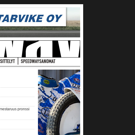
nmestaruus pronssi