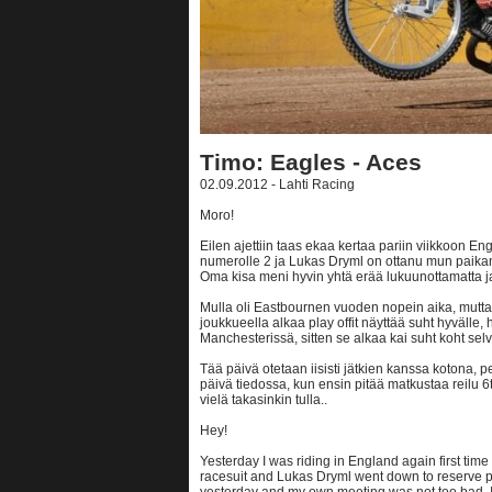
Timo: Eagles - Aces
02.09.2012 - Lahti Racing
Moro!
Eilen ajettiin taas ekaa kertaa pariin viikkoon En
numerolle 2 ja Lukas Dryml on ottanu mun paikan r
Oma kisa meni hyvin yhtä erää lukuunottamatta ja s
Mulla oli Eastbournen vuoden nopein aika, mutta e
joukkueella alkaa play offit näyttää suht hyvälle
Manchesterissä, sitten se alkaa kai suht koht selv
Tää päivä otetaan iisisti jätkien kanssa kotona, 
päivä tiedossa, kun ensin pitää matkustaa reilu 6t
vielä takasinkin tulla..
Hey!
Yesterday I was riding in England again first tim
racesuit and Lukas Dryml went down to reserve p