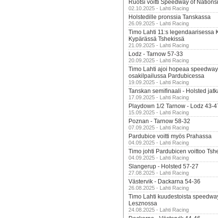
Ruotsi voitti Speedway of Nation
02.10.2025 - Lahti Racing
Holstedille pronssia Tanskassa
26.09.2025 - Lahti Racing
Timo Lahti 11:s legendaarisessa 
Kypärässä Tshekissä
21.09.2025 - Lahti Racing
Lodz - Tarnow 57-33
20.09.2025 - Lahti Racing
Timo Lahti ajoi hopeaa speedway
osakilpailussa Pardubicessa
19.09.2025 - Lahti Racing
Tanskan semifinaali - Holsted jatk
17.09.2025 - Lahti Racing
Playdown 1/2 Tarnow - Lodz 43-4
15.09.2025 - Lahti Racing
Poznan - Tarnow 58-32
07.09.2025 - Lahti Racing
Pardubice voitti myös Prahassa
04.09.2025 - Lahti Racing
Timo johti Pardubicen voittoo Tshe
04.09.2025 - Lahti Racing
Slangerup - Holsted 57-27
27.08.2025 - Lahti Racing
Västervik - Dackarna 54-36
26.08.2025 - Lahti Racing
Timo Lahti kuudestoista speedwa
Lesznossa
24.08.2025 - Lahti Racing