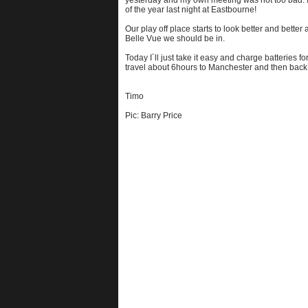
yesterday and my own meeting was not too bad. I s
of the year last night at Eastbourne!
Our play off place starts to look better and better 
Belle Vue we should be in.
Today I´ll just take it easy and charge batteries f
travel about 6hours to Manchester and then back, 
Timo
Pic: Barry Price