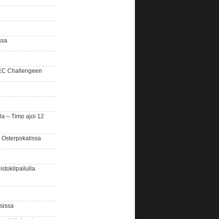
ssa
SEC Challengeen
la – Timo ajoi 12
 Osterpokalissa
stokilpailulla
sissa