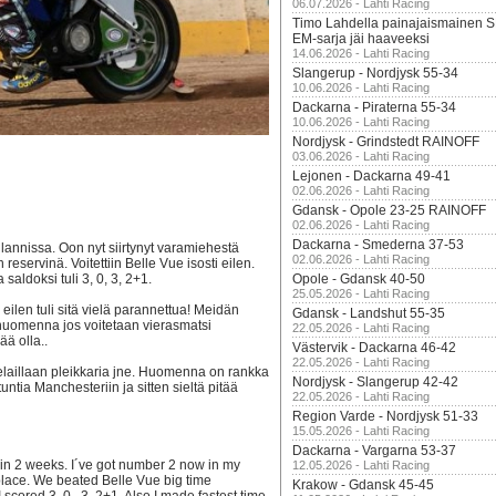
06.07.2026 - Lahti Racing
Timo Lahdella painajaismainen
EM-sarja jäi haaveeksi
14.06.2026 - Lahti Racing
Slangerup - Nordjysk 55-34
10.06.2026 - Lahti Racing
Dackarna - Piraterna 55-34
10.06.2026 - Lahti Racing
Nordjysk - Grindstedt RAINOFF
03.06.2026 - Lahti Racing
Lejonen - Dackarna 49-41
02.06.2026 - Lahti Racing
Gdansk - Opole 23-25 RAINOFF
02.06.2026 - Lahti Racing
Dackarna - Smederna 37-53
glannissa. Oon nyt siirtynyt varamiehestä
02.06.2026 - Lahti Racing
eservinä. Voitettiin Belle Vue isosti eilen.
aldoksi tuli 3, 0, 3, 2+1.
Opole - Gdansk 40-50
25.05.2026 - Lahti Racing
ilen tuli sitä vielä parannettua! Meidän
Gdansk - Landshut 55-35
, huomenna jos voitetaan vierasmatsi
22.05.2026 - Lahti Racing
ää olla..
Västervik - Dackarna 46-42
22.05.2026 - Lahti Racing
pelaillaan pleikkaria jne. Huomenna on rankka
Nordjysk - Slangerup 42-42
untia Manchesteriin ja sitten sieltä pitää
22.05.2026 - Lahti Racing
Region Varde - Nordjysk 51-33
15.05.2026 - Lahti Racing
Dackarna - Vargarna 53-37
e in 2 weeks. I´ve got number 2 now in my
12.05.2026 - Lahti Racing
lace. We beated Belle Vue big time
Krakow - Gdansk 45-45