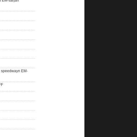
n EM-sarjan
lle speedwayn EM-
FF