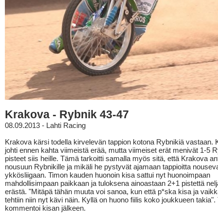
Krakova - Rybnik 43-47
08.09.2013 - Lahti Racing
Krakova kärsi todella kirvelevän tappion kotona Rybnikiä vastaan.
johti ennen kahta viimeistä erää, mutta viimeiset erät menivät 1-5 Ry
pisteet siis heille. Tämä tarkoitti samalla myös sitä, että Krakova a
nousuun Rybnikille ja mikäli he pystyvät ajamaan tappioitta nousev
ykkösliigaan. Timon kauden huonoin kisa sattui nyt huonoimpaan
mahdollisimpaan paikkaan ja tuloksena ainoastaan 2+1 pistettä nelj
erästä. "Mitäpä tähän muuta voi sanoa, kun että p*ska kisa ja vaikk
tehtiin niin nyt kävi näin. Kyllä on huono fiilis koko joukkueen takia"
kommentoi kisan jälkeen.