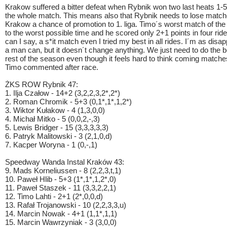
Krakow suffered a bitter defeat when Rybnik won two last heats 1-
the whole match. This means also that Rybnik needs to lose match
Krakow a chance of promotion to 1. liga. Timo´s worst match of th
to the worst possible time and he scored only 2+1 points in four rid
can I say, a s*it match even I tried my best in all rides. I´m as disa
a man can, but it doesn´t change anything. We just need to do the 
rest of the season even though it feels hard to think coming matche
Timo commented after race.
ŻKS ROW Rybnik 47:
1. Ilja Czałow - 14+2 (3,2,2,3,2*,2*)
2. Roman Chromik - 5+3 (0,1*,1*,1,2*)
3. Wiktor Kułakow - 4 (1,3,0,0)
4. Michał Mitko - 5 (0,0,2,-,3)
5. Lewis Bridger - 15 (3,3,3,3,3)
6. Patryk Malitowski - 3 (2,1,0,d)
7. Kacper Woryna - 1 (0,-,1)
Speedway Wanda Instal Kraków 43:
9. Mads Korneliussen - 8 (2,2,3,t,1)
10. Paweł Hlib - 5+3 (1*,1*,1,2*,0)
11. Paweł Staszek - 11 (3,3,2,2,1)
12. Timo Lahti - 2+1 (2*,0,0,d)
13. Rafał Trojanowski - 10 (2,2,3,3,u)
14. Marcin Nowak - 4+1 (1,1*,1,1)
15. Marcin Wawrzyniak - 3 (3,0,0)