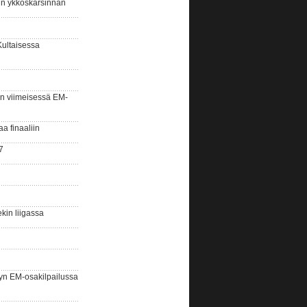
sin ykköskarsinnan
Kultaisessa
n viimeisessä EM-
aa finaaliin
7
kin liigassa
yn EM-osakilpailussa