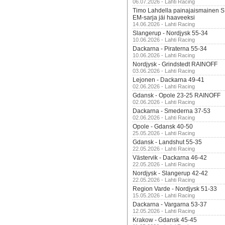
06.07.2026 - Lahti Racing
Timo Lahdella painajaismainen
EM-sarja jäi haaveeksi
14.06.2026 - Lahti Racing
Slangerup - Nordjysk 55-34
10.06.2026 - Lahti Racing
Dackarna - Piraterna 55-34
10.06.2026 - Lahti Racing
Nordjysk - Grindstedt RAINOFF
03.06.2026 - Lahti Racing
Lejonen - Dackarna 49-41
02.06.2026 - Lahti Racing
Gdansk - Opole 23-25 RAINOFF
02.06.2026 - Lahti Racing
Dackarna - Smederna 37-53
02.06.2026 - Lahti Racing
Opole - Gdansk 40-50
25.05.2026 - Lahti Racing
Gdansk - Landshut 55-35
22.05.2026 - Lahti Racing
Västervik - Dackarna 46-42
22.05.2026 - Lahti Racing
Nordjysk - Slangerup 42-42
22.05.2026 - Lahti Racing
Region Varde - Nordjysk 51-33
15.05.2026 - Lahti Racing
Dackarna - Vargarna 53-37
12.05.2026 - Lahti Racing
Krakow - Gdansk 45-45