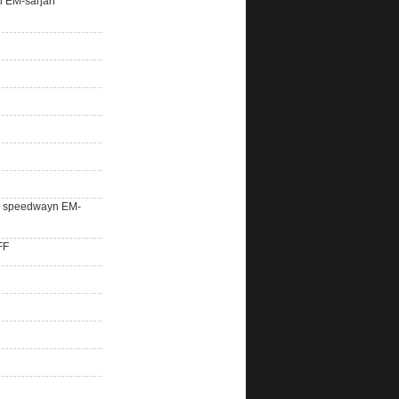
n EM-sarjan
lle speedwayn EM-
FF