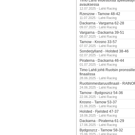
Timo Lahti viidestoista speedway
avauksessa
12.07.2025 - Lahti Racing
Rzeszow - Tarnow 48-42
11.07.2025 - Lahti Racing
Dackarna - Vargarna 62-28
09.07.2025 - Lahti Racing
Vargarna - Dackarna 39-51
08.07.2025 - Lahti Racing
Tarnow - Krosno 33-57
07.07.2025 - Lahti Racing
Sonderjylland - Holsted 38-46
02.07.2025 - Lahti Racing
Piraterna - Dackarna 46-44
01.07.2025 - Lahti Racing
Timo Lahti johti Ruotsin pronssi
finaalissa
28.06.2025 - Lahti Racing
Ruotsinmestaruusfinaali - RAINO
24.06.2025 - Lahti Racing
Tarnow - Bydgoszcz 54-36
22.06.2025 - Lahti Racing
Krosno - Tarnow 53-37
21.06.2025 - Lahti Racing
Holsted - Fjelsted 47-37
18.06.2025 - Lahti Racing
Dackarna - Piraterna 61-29
17.06.2025 - Lahti Racing
Bydgoszcz - Tarnow 58-32
15.06.2025 - Lahti Racing