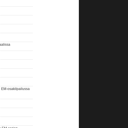
aalissa
EM-osakilpailussa