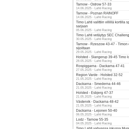
Tarnow - Ostrow 57-33
14.06.2025 - Lahti Racing
Tarnow - Poznan RAINOFF
14.06.2025 - Lahti Racing
Timo Lahti valittiin villillä kortil
sarjaan
05.06.2025 - Lahti Racing
Timo Lahti vetäytyy SEC Challen
30.05.2025 - Lahti Racing
Tarnow - Rzeszow 43-47 - Timon 
sijoiltaan
29.05.2025 - Lahti Racing
Holsted - Slangerup 39-45 Timo l
28.05.2025 - Lahti Racing
Rospiggarna - Dackarna 47-41
27.05.2025 - Lahti Racing
Region Varde - Holsted 32-52
21.05.2025 - Lahti Racing
Dackarna - Smederna 44-46
21.05.2025 - Lahti Racing
Holsted - Esbjerg 47-37
21.05.2025 - Lahti Racing
Västervik - Dackarna 48-42
21.05.2025 - Lahti Racing
Dackarna - Lejonen 50-40
06.05.2025 - Lahti Racing
Lodz - Tarnow 55-35
04.05.2025 - Lahti Racing
Timo Lahti vahvassa iskussa Mur