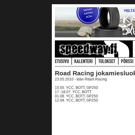
Road Racing jokamiesluok
23.05.2010 - Idän Ritarit Racing
15.05. YCC, BOTT, GP250
17.-18.07. YCC, BOTT
01.08. YCC, BOTT, GP250
12.09. YCC, BOTT, GP250