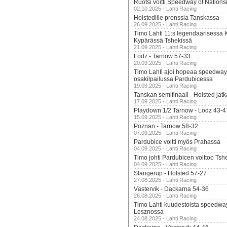
Ruotsi voitti Speedway of Nation
02.10.2025 - Lahti Racing
Holstedille pronssia Tanskassa
26.09.2025 - Lahti Racing
Timo Lahti 11:s legendaarisessa 
Kypärässä Tshekissä
21.09.2025 - Lahti Racing
Lodz - Tarnow 57-33
20.09.2025 - Lahti Racing
Timo Lahti ajoi hopeaa speedway
osakilpailussa Pardubicessa
19.09.2025 - Lahti Racing
Tanskan semifinaali - Holsted jatk
17.09.2025 - Lahti Racing
Playdown 1/2 Tarnow - Lodz 43-4
15.09.2025 - Lahti Racing
Poznan - Tarnow 58-32
07.09.2025 - Lahti Racing
Pardubice voitti myös Prahassa
04.09.2025 - Lahti Racing
Timo johti Pardubicen voittoo Tshe
04.09.2025 - Lahti Racing
Slangerup - Holsted 57-27
27.08.2025 - Lahti Racing
Västervik - Dackarna 54-36
26.08.2025 - Lahti Racing
Timo Lahti kuudestoista speedwa
Lesznossa
24.08.2025 - Lahti Racing