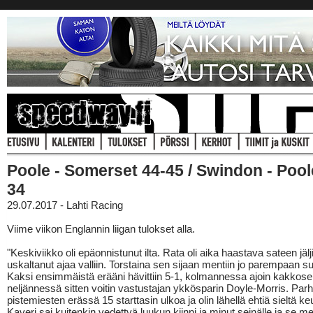
Poole - Somerset 44-45 / Swindon - Pool
34
29.07.2017 - Lahti Racing
Viime viikon Englannin liigan tulokset alla.
"Keskiviikko oli epäonnistunut ilta. Rata oli aika haastava sateen jälj
uskaltanut ajaa valliin. Torstaina sen sijaan mentiin jo parempaan s
Kaksi ensimmäistä erääni hävittiin 5-1, kolmannessa ajoin kakkose
neljännessä sitten voitin vastustajan ykkösparin Doyle-Morris. Par
pistemiesten erässä 15 starttasin ulkoa ja olin lähellä ehtiä sieltä ke
Kaveri sai kuitenkin vedettyä luukun kiinni ja minut seinälle ja se meni