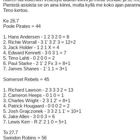
Pienistä asioista se on aina kiinni, mutta kyllä me koko ajan parann
Timo kertoo.
Ke 26.7
Poole Pirates = 44
1. Hans Andersen - 1 2 3 2 0 = 8
2. Richie Worrall - 3 1' 3 2' 3 = 12+2
3. Jack Holder - 1 2 1 X = 4
4. Edward Kennett - 3 0 3 1 = 7
5. Timo Lahti - 0 2 0 0 = 2
6. Paul Starke - 2 1' 2 Fx 3 = 8+1
7. James Shanes - 1' 1 1 = 3+1
Somerset Rebels = 45
1. Richard Lawson - 2 3 3 3 2 = 13
2. Cameron Heeps - 0 1 0 = 1
3. Charles Wright - 2 3 1 2' = 8+1
4. Patrick Hougaard - 0 0 0 2 = 2
5. Josh Grajczonek - 3 3 2 1 1' = 10+1
6. Jake Allen - 3 0 0 3 = 6
7. Lewis Kerr - R 2' 2 1 0 = 5+1
To 27.7
Swindon Robins = 56