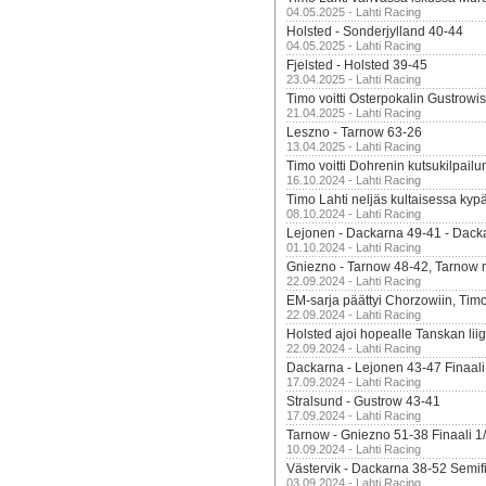
04.05.2025 - Lahti Racing
Holsted - Sonderjylland 40-44
04.05.2025 - Lahti Racing
Fjelsted - Holsted 39-45
23.04.2025 - Lahti Racing
Timo voitti Osterpokalin Gustrowi
21.04.2025 - Lahti Racing
Leszno - Tarnow 63-26
13.04.2025 - Lahti Racing
Timo voitti Dohrenin kutsukilpailu
16.10.2024 - Lahti Racing
Timo Lahti neljäs kultaisessa kyp
08.10.2024 - Lahti Racing
Lejonen - Dackarna 49-41 - Dack
01.10.2024 - Lahti Racing
Gniezno - Tarnow 48-42, Tarnow 
22.09.2024 - Lahti Racing
EM-sarja päättyi Chorzowiin, Tim
22.09.2024 - Lahti Racing
Holsted ajoi hopealle Tanskan lii
22.09.2024 - Lahti Racing
Dackarna - Lejonen 43-47 Finaali
17.09.2024 - Lahti Racing
Stralsund - Gustrow 43-41
17.09.2024 - Lahti Racing
Tarnow - Gniezno 51-38 Finaali 1
10.09.2024 - Lahti Racing
Västervik - Dackarna 38-52 Semifi
03.09.2024 - Lahti Racing