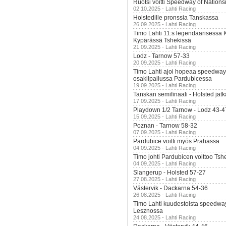
Ruotsi voitti Speedway of Nation
02.10.2025 - Lahti Racing
Holstedille pronssia Tanskassa
26.09.2025 - Lahti Racing
Timo Lahti 11:s legendaarisessa 
Kypärässä Tshekissä
21.09.2025 - Lahti Racing
Lodz - Tarnow 57-33
20.09.2025 - Lahti Racing
Timo Lahti ajoi hopeaa speedway
osakilpailussa Pardubicessa
19.09.2025 - Lahti Racing
Tanskan semifinaali - Holsted jatk
17.09.2025 - Lahti Racing
Playdown 1/2 Tarnow - Lodz 43-4
15.09.2025 - Lahti Racing
Poznan - Tarnow 58-32
07.09.2025 - Lahti Racing
Pardubice voitti myös Prahassa
04.09.2025 - Lahti Racing
Timo johti Pardubicen voittoo Tshe
04.09.2025 - Lahti Racing
Slangerup - Holsted 57-27
27.08.2025 - Lahti Racing
Västervik - Dackarna 54-36
26.08.2025 - Lahti Racing
Timo Lahti kuudestoista speedwa
Lesznossa
24.08.2025 - Lahti Racing