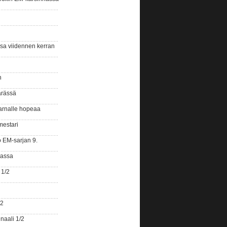
ssa viidennen kerran
n
ärässä
arnalle hopeaa
mestari
o EM-sarjan 9.
gassa
 1/2
/2
naali 1/2