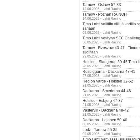
Tarnow - Ostrow 57-33
14.06.2025 - Lahti Racing
Tarnow - Poznan RAINOFF
14.06.2025 - Lahti Racing
Timo Lahti valittiin villillä kortil
sarjaan
05.06.2025 - Lahti Racing
Timo Lahti vetäytyy SEC Challen
30.05.2025 - Lahti Racing
Tarnow - Rzeszow 43-47 - Timon 
sijoiltaan
29.05.2025 - Lahti Racing
Holsted - Slangerup 39-45 Timo l
28.05.2025 - Lahti Racing
Rospiggarna - Dackarna 47-41
27.05.2025 - Lahti Racing
Region Varde - Holsted 32-52
21.05.2025 - Lahti Racing
Dackarna - Smederna 44-46
21.05.2025 - Lahti Racing
Holsted - Esbjerg 47-37
21.05.2025 - Lahti Racing
Västervik - Dackarna 48-42
21.05.2025 - Lahti Racing
Dackarna - Lejonen 50-40
06.05.2025 - Lahti Racing
Lodz - Tarnow 55-35
04.05.2025 - Lahti Racing
Timo Lahti vahvassa iskussa Mur