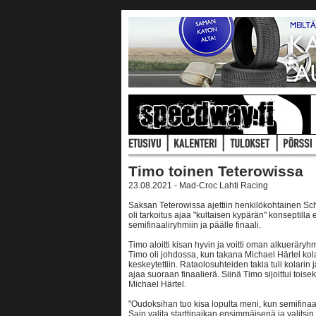
Timo toinen Teterowissa
23.08.2021 - Mad-Croc Lahti Racing
Saksan Teterowissa ajettiin henkilökohtainen Schi
oli tarkoitus ajaa "kultaisen kypärän" konseptilla
semifinaaliryhmiin ja päälle finaali.
Timo aloitti kisan hyvin ja voitti oman alkuerä
Timo oli johdossa, kun takana Michael Härtel ko
keskeytettiin. Rataolosuhteiden takia tuli kolarin 
ajaa suoraan finaalierä. Siinä Timo sijoittui tois
Michael Härtel.
"Oudoksihan tuo kisa lopulta meni, kun semifinaalit
Sain valita starttipaikan ensimmäisenä ja valitsin