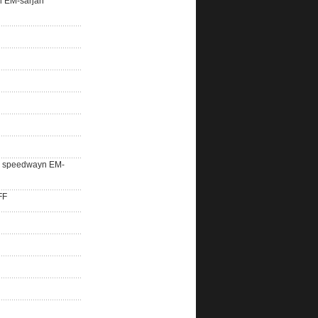
n EM-sarjan
lle speedwayn EM-
FF