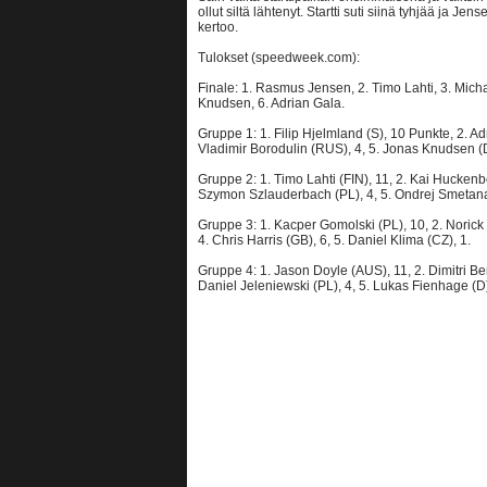
ollut siltä lähtenyt. Startti suti siinä tyhjää ja Je
kertoo.
Tulokset (speedweek.com):
Finale: 1. Rasmus Jensen, 2. Timo Lahti, 3. Micha
Knudsen, 6. Adrian Gala.
Gruppe 1: 1. Filip Hjelmland (S), 10 Punkte, 2. Adr
Vladimir Borodulin (RUS), 4, 5. Jonas Knudsen (D
Gruppe 2: 1. Timo Lahti (FIN), 11, 2. Kai Huckenb
Szymon Szlauderbach (PL), 4, 5. Ondrej Smetana
Gruppe 3: 1. Kacper Gomolski (PL), 10, 2. Norick 
4. Chris Harris (GB), 6, 5. Daniel Klima (CZ), 1.
Gruppe 4: 1. Jason Doyle (AUS), 11, 2. Dimitri Be
Daniel Jeleniewski (PL), 4, 5. Lukas Fienhage (D)