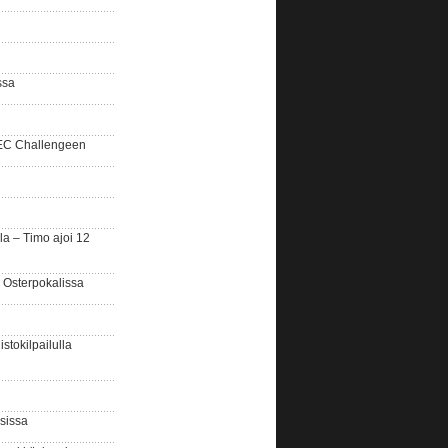
ssa
SEC Challengeen
la – Timo ajoi 12
 Osterpokalissa
stokilpailulla
sissa