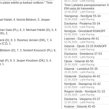
06.07.2026 - Lahti Racing
nsen pääsi edelle ja karkasi voittoon." Timo
Timo Lahdella painajaismainen
EM-sarja jäi haaveeksi
14.06.2026 - Lahti Racing
Slangerup - Nordjysk 55-34
10.06.2026 - Lahti Racing
el Härtel, 4. Norick Blödorn, 5. Jesper
Dackarna - Piraterna 55-34
10.06.2026 - Lahti Racing
ian Gala (PL), 6, 3. Michael Härtel (D), 5, 4.
Nordjysk - Grindstedt RAINOFF
K), 3.
03.06.2026 - Lahti Racing
Lejonen - Dackarna 49-41
eck (D), 9, 3. Rasmus Jensen (DK), 7, 4.
02.06.2026 - Lahti Racing
 (CZ), 1.
Gdansk - Opole 23-25 RAINOFF
02.06.2026 - Lahti Racing
Blödorn (D), 7, 3. Norbert Kosciuch (PL), 6,
Dackarna - Smederna 37-53
02.06.2026 - Lahti Racing
rgé (F), 9. 3. Jesper Knudsen (DK), 5, 4.
Opole - Gdansk 40-50
, 1.
25.05.2026 - Lahti Racing
Gdansk - Landshut 55-35
22.05.2026 - Lahti Racing
Västervik - Dackarna 46-42
22.05.2026 - Lahti Racing
Nordjysk - Slangerup 42-42
22.05.2026 - Lahti Racing
Region Varde - Nordjysk 51-33
15.05.2026 - Lahti Racing
Dackarna - Vargarna 53-37
12.05.2026 - Lahti Racing
Krakow - Gdansk 45-45