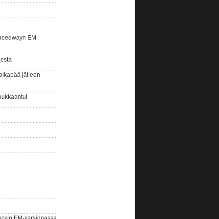
la speedwayn EM-
gesta
olkapää jälleen
oukkaantui
eckin EM-karsinnassa