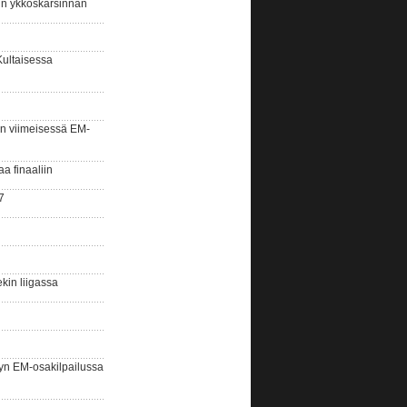
sin ykköskarsinnan
Kultaisessa
n viimeisessä EM-
aa finaaliin
7
kin liigassa
yn EM-osakilpailussa