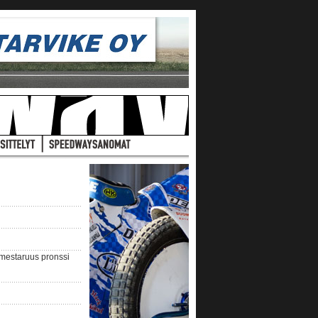
nmestaruus pronssi