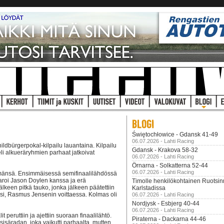
Świętochłowice - Gdansk 41-49
06.07.2026 - Lahti Racing
ldbürgerpokal-kilpailu lauantaina. Kilpailu
Gdansk - Krakova 58-32
 eli alkueräryhmien parhaat jatkoivat
06.07.2026 - Lahti Racing
Örnarna - Solkatterna 52-44
06.07.2026 - Lahti Racing
ryhmänsä. Ensimmäisessä semifinaalilähdössä
laroi Jason Doylen kanssa ja erä
Timolle henkilökohtainen Ruotsi
jälkeen pitkä tauko, jonka jälkeen päätettiin
Karlstadissa
eksi, Rasmus Jensenin voittaessa. Kolmas oli
06.07.2026 - Lahti Racing
Nordjysk - Esbjerg 40-44
06.07.2026 - Lahti Racing
 peruttiin ja ajettiin suoraan finaalilähtö.
Piraterna - Dackarna 44-46
 sisäradan, joka vaikutti parhaalta, mutten