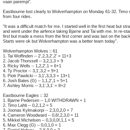
vaan parempi".
Eastbourne lost clearly to Wolverhampton on Monday 61-32. Timo s
from four rides.
"It was a difficult match for me. I started well in the first heat but st
and went under the airfence taking Bjarne and Tai with me. In re-star
first but made a mess from the first corner and was last on the back
Starts were ok but Wolverhampton was a better team today".
Wolverhampton Wolves :: 61
1. Tai Woffinden -- 2',2,3,2',2' = 11+3
2. Jacob Thorssell -- 3,2,1,3 = 9
3. Ricky Wells -- 1,2,2',1 = 6+1
4. Ty Proctor -- 3,1',3,2 = 9+1
5. Piotr Pawlicki -- 3,1',3,3,3 = 13+1
6. Josh Bates (G) -- 1,1,2',1 = 5+1
7. Ashley Morris -- 3,1',3,1' = 8+2
Eastbourne Eagles :: 32
1. Bjarne Pedersen -- 1,0 WITHDRAWN = 1
2. Timo Lahti -- 0,2,1,2 = 5
3. Joonas Kylmakorpi -- 2,3,0,2,0 = 7
4. Cameron Woodward -- 0,6!,2,3,0 = 11
5. Mikkel Michelsen -- 0,3,0,0!,1,1 = 5
6. Max Clegg (G) -- 0,0,1,0 = 1
7. Daniel Halsey -- 2,X,0,0 = 2