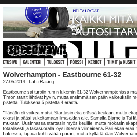
Wolverhampton - Eastbourne 61-32
27.05.2014 - Lahti Racing
Eastbourne sai turpiin rumin lukemin 61-32 Wolverhamptonissa ma
Timon startit lähtivät hyvin, mutta ensimmäisen pään vaikeuksiin 
pistettä. Tuloksena 5 pistettä 4 erästä.
"Tänään oli vaikea matsi. Starttasin eka erässä keulaan, mutta ek
oikasi ja pääsi sukeltamaan ilma-aidan alle. Samalla Bjarne ja Tai lä
mukaan. Uusinnassa starttasin myös keulille, mutta mokasin ekap
totaalisesti ja takasuoralla löysi itsensä viimeisenä. Pari ekaa erää
hakiessa, loppua kohti vähän parani, mutta kyllä tänään Wolverham