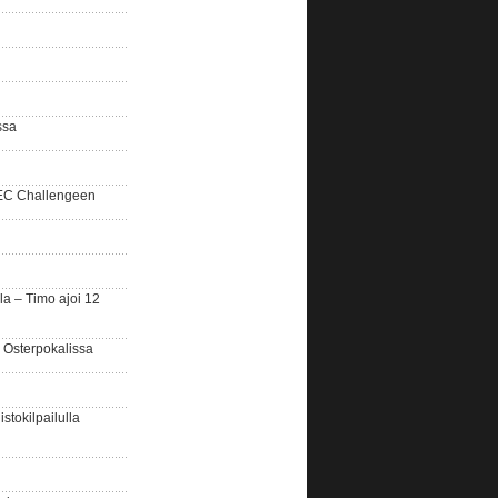
ssa
SEC Challengeen
la – Timo ajoi 12
 Osterpokalissa
stokilpailulla