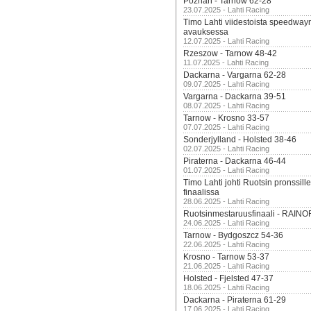
Poznan - Tarnow 62-28
23.07.2025 - Lahti Racing
Timo Lahti viidestoista speedway
avauksessa
12.07.2025 - Lahti Racing
Rzeszow - Tarnow 48-42
11.07.2025 - Lahti Racing
Dackarna - Vargarna 62-28
09.07.2025 - Lahti Racing
Vargarna - Dackarna 39-51
08.07.2025 - Lahti Racing
Tarnow - Krosno 33-57
07.07.2025 - Lahti Racing
Sonderjylland - Holsted 38-46
02.07.2025 - Lahti Racing
Piraterna - Dackarna 46-44
01.07.2025 - Lahti Racing
Timo Lahti johti Ruotsin pronssi
finaalissa
28.06.2025 - Lahti Racing
Ruotsinmestaruusfinaali - RAINO
24.06.2025 - Lahti Racing
Tarnow - Bydgoszcz 54-36
22.06.2025 - Lahti Racing
Krosno - Tarnow 53-37
21.06.2025 - Lahti Racing
Holsted - Fjelsted 47-37
18.06.2025 - Lahti Racing
Dackarna - Piraterna 61-29
17.06.2025 - Lahti Racing