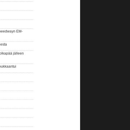
la speedwayn EM-
gesta
olkapää jälleen
oukkaantui