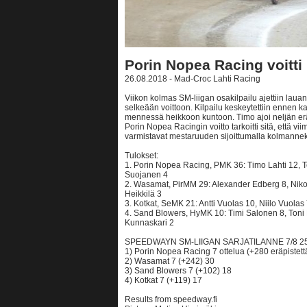
Porin Nopea Racing voitti
26.08.2018 - Mad-Croc Lahti Racing
Viikon kolmas SM-liigan osakilpailu ajettiin lauan
selkeään voittoon. Kilpailu keskeytettiin ennen 
mennessä heikkoon kuntoon. Timo ajoi neljän erän
Porin Nopea Racingin voitto tarkoitti sitä, että vi
varmistavat mestaruuden sijoittumalla kolmannek
Tulokset:
1. Porin Nopea Racing, PMK 36: Timo Lahti 12, 
Suojanen 4
2. Wasamat, PirMM 29: Alexander Edberg 8, Niko S
Heikkilä 3
3. Kotkat, SeMK 21: Antti Vuolas 10, Niilo Vuolas
4. Sand Blowers, HyMK 10: Timi Salonen 8, Toni 
Kunnaskari 2
SPEEDWAYN SM-LIIGAN SARJATILANNE 7/8 25
1) Porin Nopea Racing 7 ottelua (+280 eräpistettä
2) Wasamat 7 (+242) 30
3) Sand Blowers 7 (+102) 18
4) Kotkat 7 (+119) 17
Results from speedway.fi