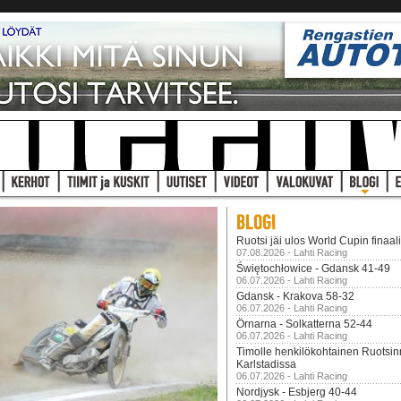
Ruotsi jäi ulos World Cupin finaal
07.08.2026 - Lahti Racing
Świętochłowice - Gdansk 41-49
06.07.2026 - Lahti Racing
Gdansk - Krakova 58-32
06.07.2026 - Lahti Racing
Örnarna - Solkatterna 52-44
06.07.2026 - Lahti Racing
Timolle henkilökohtainen Ruotsi
Karlstadissa
06.07.2026 - Lahti Racing
Nordjysk - Esbjerg 40-44