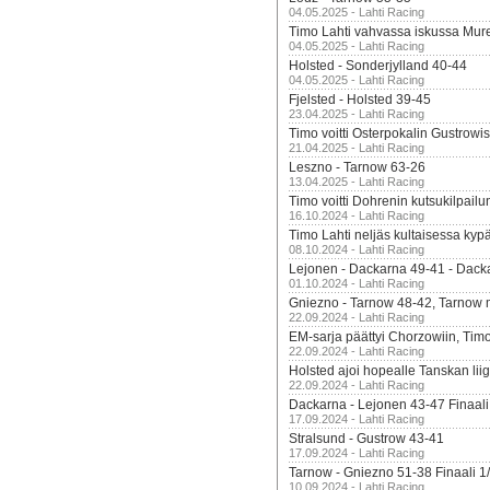
04.05.2025 - Lahti Racing
Timo Lahti vahvassa iskussa Mur
04.05.2025 - Lahti Racing
Holsted - Sonderjylland 40-44
04.05.2025 - Lahti Racing
Fjelsted - Holsted 39-45
23.04.2025 - Lahti Racing
Timo voitti Osterpokalin Gustrowi
21.04.2025 - Lahti Racing
Leszno - Tarnow 63-26
13.04.2025 - Lahti Racing
Timo voitti Dohrenin kutsukilpailu
16.10.2024 - Lahti Racing
Timo Lahti neljäs kultaisessa kyp
08.10.2024 - Lahti Racing
Lejonen - Dackarna 49-41 - Dack
01.10.2024 - Lahti Racing
Gniezno - Tarnow 48-42, Tarnow 
22.09.2024 - Lahti Racing
EM-sarja päättyi Chorzowiin, Tim
22.09.2024 - Lahti Racing
Holsted ajoi hopealle Tanskan lii
22.09.2024 - Lahti Racing
Dackarna - Lejonen 43-47 Finaali
17.09.2024 - Lahti Racing
Stralsund - Gustrow 43-41
17.09.2024 - Lahti Racing
Tarnow - Gniezno 51-38 Finaali 1
10.09.2024 - Lahti Racing