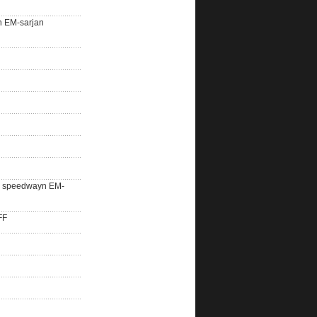
n EM-sarjan
lle speedwayn EM-
FF