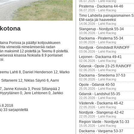
06.07.2026 - Lahti Racing
Piraterna - Dackarna 44-46
06.07.2026 - Lahti Racing
Timo Lahdella painajaismainen
EM-sarja jäi haaveeksi
14.06.2026 - Lahti Racing
 kotona
Slangerup - Nordjysk 55-34
10.06.2026 - Lahti Racing
Dackarna - Piraterna 55-34
10.06.2026 - Lahti Racing
taina Porissa ja päättyi kotijoukkueen
kahta viimeistä nimeämiserää radan
Nordjysk - Grindstedt RAINOFF
 maksimit 12 pistettä ja Teemu 8 pistettä.
03.06.2026 - Lahti Racing
imeisessä kisassa Nokialla 8.9 porilaiset
Lejonen - Dackarna 49-41
si.
02.06.2026 - Lahti Racing
Gdansk - Opole 23-25 RAINOFF
02.06.2026 - Lahti Racing
Teemu Lahti 8, Daniel Henderson 12, Marko
Dackarna - Smederna 37-53
02.06.2026 - Lahti Racing
iltaniemi 12, Niklas Säyriö 6, Aarni
Opole - Gdansk 40-50
 7, Janne Koivula 3, Pessi Sillanpää 2
25.05.2026 - Lahti Racing
Hyyryläinen 0, Jere Lehtonen 0, Jarkko
Gdansk - Landshut 55-35
22.05.2026 - Lahti Racing
Västervik - Dackarna 46-42
.8.2018
22.05.2026 - Lahti Racing
) 33 sarjapistettä
Nordjysk - Slangerup 42-42
22.05.2026 - Lahti Racing
Region Varde - Nordjysk 51-33
15.05.2026 - Lahti Racing
Dackarna - Vargarna 53-37