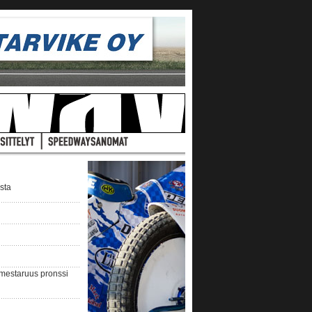
ista
nmestaruus pronssi