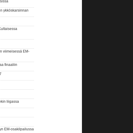
sissa
sin ykköskarsinnan
Kultaisessa
n viimeisessä EM-
aa finaaliin
7
kin liigassa
yn EM-osakilpailussa