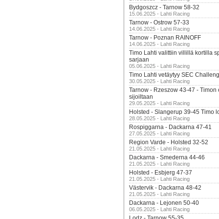
Bydgoszcz - Tarnow 58-32
15.06.2025 - Lahti Racing
Tarnow - Ostrow 57-33
14.06.2025 - Lahti Racing
Tarnow - Poznan RAINOFF
14.06.2025 - Lahti Racing
Timo Lahti valittiin villillä kortil
sarjaan
05.06.2025 - Lahti Racing
Timo Lahti vetäytyy SEC Challen
30.05.2025 - Lahti Racing
Tarnow - Rzeszow 43-47 - Timon 
sijoiltaan
29.05.2025 - Lahti Racing
Holsted - Slangerup 39-45 Timo l
28.05.2025 - Lahti Racing
Rospiggarna - Dackarna 47-41
27.05.2025 - Lahti Racing
Region Varde - Holsted 32-52
21.05.2025 - Lahti Racing
Dackarna - Smederna 44-46
21.05.2025 - Lahti Racing
Holsted - Esbjerg 47-37
21.05.2025 - Lahti Racing
Västervik - Dackarna 48-42
21.05.2025 - Lahti Racing
Dackarna - Lejonen 50-40
06.05.2025 - Lahti Racing
Lodz - Tarnow 55-35