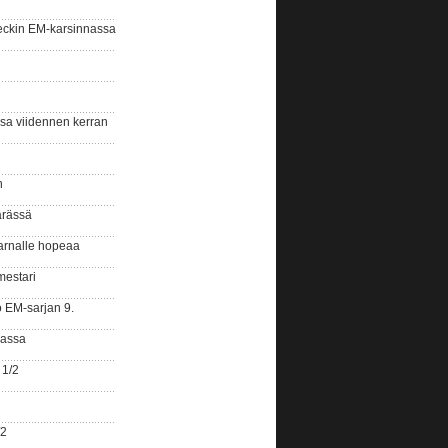
eckin EM-karsinnassa
ssa viidennen kerran
n
ärässä
arnalle hopeaa
mestari
o EM-sarjan 9.
gassa
 1/2
/2