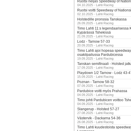
Ruotsi neljäs Speedway of Nation
04.10.2025 - Lahti Racing
Ruotsi voitti Speedway of Nation
02.10.2025 - Lahti Racing
Holstedille pronssia Tanskassa
26.09.2025 - Lahti Racing
Timo Lahti 11:s legendaarisessa 
Kypärässä Tshekissä
21.09.2025 - Lahti Racing
Lodz - Tarnow 57-33
20.09.2025 - Lahti Racing
Timo Lahti ajoi hopeaa speedway
osakilpailussa Pardubicessa
19.09.2025 - Lahti Racing
Tanskan semifinaali - Holsted jatk
17.09.2025 - Lahti Racing
Playdown 1/2 Tarnow - Lodz 43-4
15.09.2025 - Lahti Racing
Poznan - Tarnow 58-32
07.09.2025 - Lahti Racing
Pardubice voitti myös Prahassa
04.09.2025 - Lahti Racing
Timo johti Pardubicen voittoo Tshe
04.09.2025 - Lahti Racing
Slangerup - Holsted 57-27
27.08.2025 - Lahti Racing
Västervik - Dackarna 54-36
26.08.2025 - Lahti Racing
Timo Lahti kuudestoista speedwa